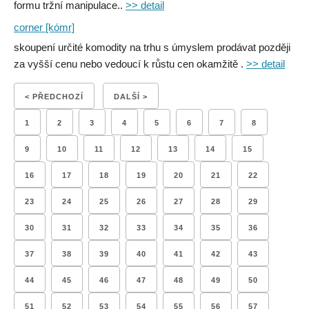
formu tržní manipulace..
>> detail
corner [kómr]
skoupení určité komodity na trhu s úmyslem prodávat později
za vyšší cenu nebo vedoucí k růstu cen okamžitě .
>> detail
< PŘEDCHOZÍ
DALŠÍ >
1
2
3
4
5
6
7
8
9
10
11
12
13
14
15
16
17
18
19
20
21
22
23
24
25
26
27
28
29
30
31
32
33
34
35
36
37
38
39
40
41
42
43
44
45
46
47
48
49
50
51
52
53
54
55
56
57