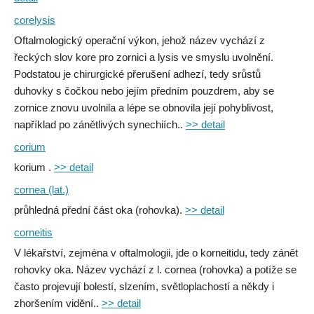
corelysis
Oftalmologický operační výkon, jehož název vychází z
řeckých slov kore pro zornici a lysis ve smyslu uvolnění.
Podstatou je chirurgické přerušení adhezí, tedy srůstů
duhovky s čočkou nebo jejím předním pouzdrem, aby se
zornice znovu uvolnila a lépe se obnovila její pohyblivost,
například po zánětlivých synechiích..
>> detail
corium
korium .
>> detail
cornea (lat.)
průhledná přední část oka (rohovka).
>> detail
corneitis
V lékařství, zejména v oftalmologii, jde o korneitidu, tedy zánět
rohovky oka. Název vychází z l. cornea (rohovka) a potíže se
často projevují bolestí, slzením, světloplachostí a někdy i
zhoršením vidění..
>> detail