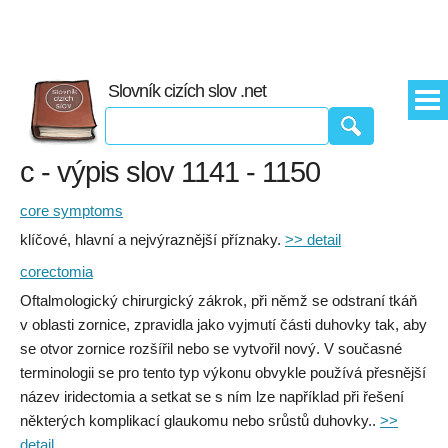
Slovník cizích slov .net
c - výpis slov 1141 - 1150
core symptoms
klíčové, hlavní a nejvýraznější příznaky.
>> detail
corectomia
Oftalmologický chirurgický zákrok, při němž se odstraní tkáň
v oblasti zornice, zpravidla jako vyjmutí části duhovky tak, aby
se otvor zornice rozšířil nebo se vytvořil nový. V současné
terminologii se pro tento typ výkonu obvykle používá přesnější
název iridectomia a setkat se s ním lze například při řešení
některých komplikací glaukomu nebo srůstů duhovky..
>>
detail