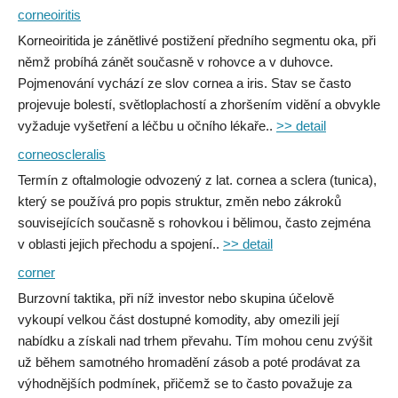
corneoiritis
Korneoiritida je zánětlivé postižení předního segmentu oka, při
němž probíhá zánět současně v rohovce a v duhovce.
Pojmenování vychází ze slov cornea a iris. Stav se často
projevuje bolestí, světloplachostí a zhoršením vidění a obvykle
vyžaduje vyšetření a léčbu u očního lékaře..
>> detail
corneoscleralis
Termín z oftalmologie odvozený z lat. cornea a sclera (tunica),
který se používá pro popis struktur, změn nebo zákroků
souvisejících současně s rohovkou i bělimou, často zejména
v oblasti jejich přechodu a spojení..
>> detail
corner
Burzovní taktika, při níž investor nebo skupina účelově
vykoupí velkou část dostupné komodity, aby omezili její
nabídku a získali nad trhem převahu. Tím mohou cenu zvýšit
už během samotného hromadění zásob a poté prodávat za
výhodnějších podmínek, přičemž se to často považuje za