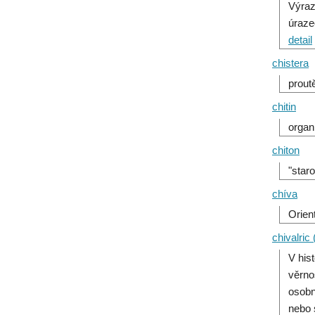
Výraz
úraze
detail
chistera
prout
chitin
organ
chiton
"star
chíva
Orien
chivalric 
V his
věrno
osobn
nebo 