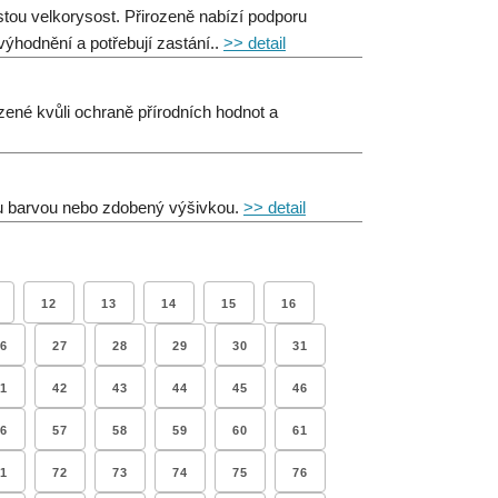
stou velkorysost. Přirozeně nabízí podporu
evýhodnění a potřebují zastání..
>> detail
ené kvůli ochraně přírodních hodnot a
u barvou nebo zdobený výšivkou.
>> detail
12
13
14
15
16
6
27
28
29
30
31
1
42
43
44
45
46
6
57
58
59
60
61
1
72
73
74
75
76