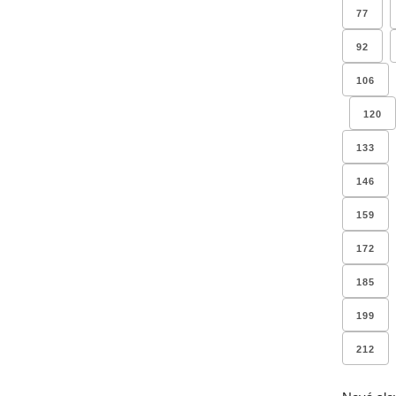
77
92
106
120
133
146
159
172
185
199
212