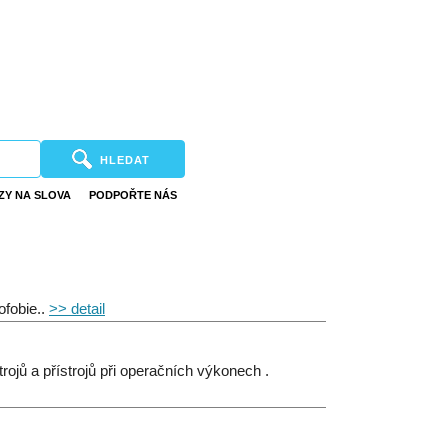
HLEDAT
ZY NA SLOVA
PODPOŘTE NÁS
ofobie..
>> detail
ojů a přístrojů při operačních výkonech .