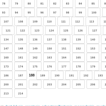
78
79
80
81
82
83
84
85
8
93
94
95
96
97
98
99
100
107
108
109
110
111
112
113
1
121
122
123
124
125
126
127
134
135
136
137
138
139
140
147
148
149
150
151
152
153
160
161
162
163
164
165
166
173
174
175
176
177
178
179
188
186
187
189
190
191
192
193
200
201
202
203
204
205
206
213
214