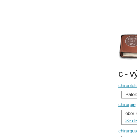
c - v
chiroptof
Patol
chirurgie
obor 
>> det
chirurgus