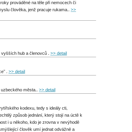
kroky prováděné na těle při nemocech či
yslu člověka, jenž pracuje rukama..
>>
y vyšších hub a členovců .
>> detail
ce" .
>> detail
d uzbeckého města..
>> detail
ytířského kodexu, tedy s ideály cti,
htilý způsob jednání, který stojí na úctě k
ost i u někoho, kdo je zrovna v nevýhodě
smýšlející člověk umí jednat odvážně a