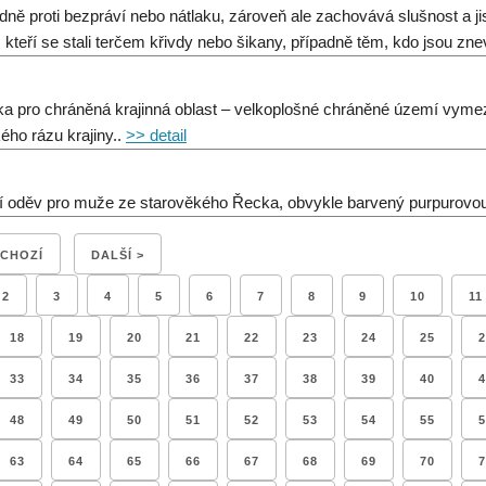
dně proti bezpráví nebo nátlaku, zároveň ale zachovává slušnost a ji
, kteří se stali terčem křivdy nebo šikany, případně těm, kdo jsou zn
ka pro chráněná krajinná oblast – velkoplošné chráněné území vymez
kého rázu krajiny..
>> detail
í oděv pro muže ze starověkého Řecka, obvykle barvený purpurovo
DCHOZÍ
DALŠÍ >
2
3
4
5
6
7
8
9
10
11
18
19
20
21
22
23
24
25
2
33
34
35
36
37
38
39
40
4
48
49
50
51
52
53
54
55
5
63
64
65
66
67
68
69
70
7