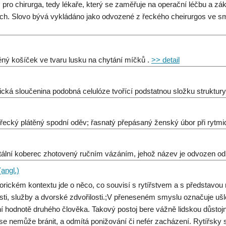
 pro chirurga, tedy lékaře, který se zaměřuje na operační léčbu a zá
ch. Slovo bývá vykládáno jako odvozené z řeckého cheirurgos ve sm
ěný košíček ve tvaru lusku na chytání míčků .
>> detail
ická sloučenina podobná celulóze tvořící podstatnou složku struktur
ořecký plátěný spodní oděv; řasnatý přepásaný ženský úbor při rytmi
tální koberec zhotovený ručním vázáním, jehož název je odvozen o
(angl.)
torickém kontextu jde o něco, co souvisí s rytířstvem a s představou r
sti, služby a dvorské zdvořilosti.;V přeneseném smyslu označuje ušlec
í hodnotě druhého člověka. Takový postoj bere vážně lidskou důstojn
se nemůže bránit, a odmítá ponižování či nefér zacházení. Rytířsky 