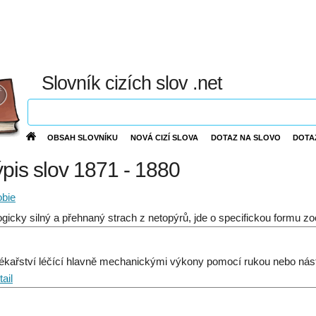
Slovník cizích slov .net
OBSAH SLOVNÍKU
NOVÁ CIZÍ SLOVA
DOTAZ NA SLOVO
DOTA
ýpis slov 1871 - 1880
obie
ogicky silný a přehnaný strach z netopýrů, jde o specifickou formu zo
lékařství léčící hlavně mechanickými výkony pomocí rukou nebo nástr
ail