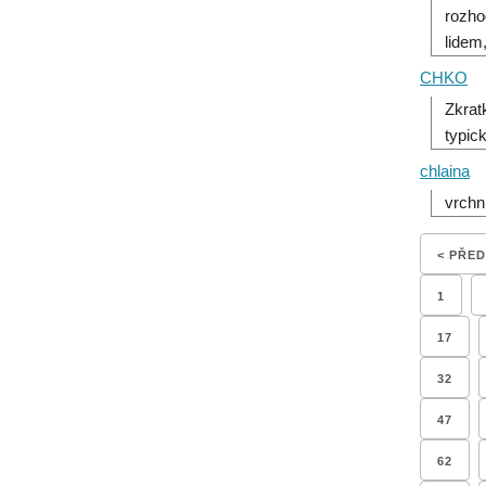
rozho
lidem
CHKO
Zkrat
typic
chlaina
vrchn
< PŘE
1
17
32
47
62