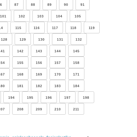
6
87
88
89
90
91
101
102
103
104
105
14
115
116
117
118
119
128
129
130
131
132
141
142
143
144
145
154
155
156
157
158
167
168
169
170
171
180
181
182
183
184
194
195
196
197
198
207
208
209
210
211