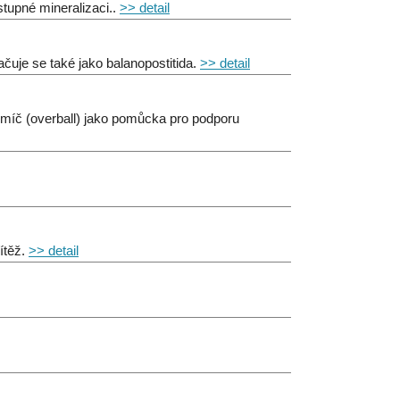
tupné mineralizaci..
>> detail
čuje se také jako balanopostitida.
>> detail
míč (overball) jako pomůcka pro podporu
ítěž.
>> detail