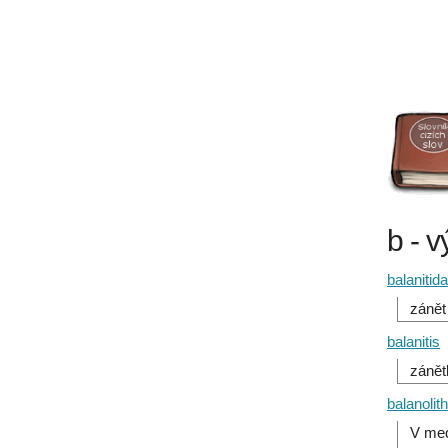
b - v
balanitid
zánět
balanitis
zánět
balanolit
V med