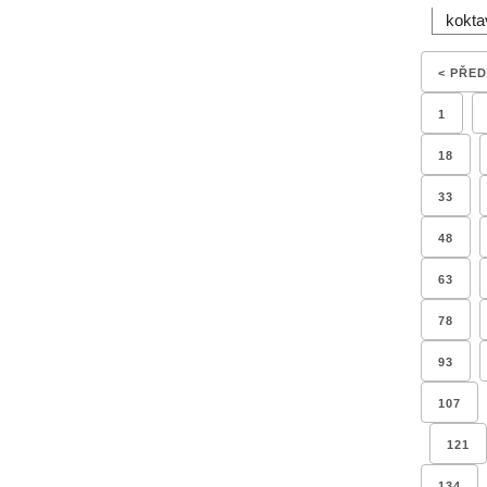
kokta
< PŘE
1
18
33
48
63
78
93
107
121
134