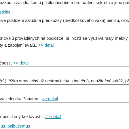
ožkou u žaludu, často při dlouhodobém hromadění sekretu a jeho pos
thitis
livé postižení žaludu a předkožky (předkožkového vaku) penisu, ozna
r cviků prováděných na podložce, při nichž se využívá malý měkký 
ity a zapojení svalů..
>> detail
čnost .
>> detail
ď.) těžko stravitelný až nestravitelný, zbytečná, neužitečná zátěž, př
vá jednotka Panamy .
>> detail
k postižený koktavostí .
>> detail
mus, balbutismus