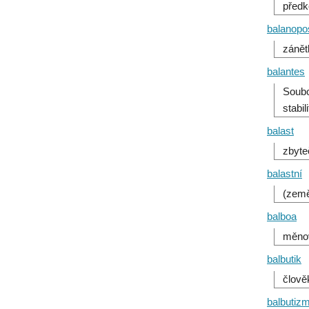
předk
balanopos
zánět
balantes
Soubo
stabil
balast
zbyte
balastní
(země
balboa
měno
balbutik
člově
balbutiz