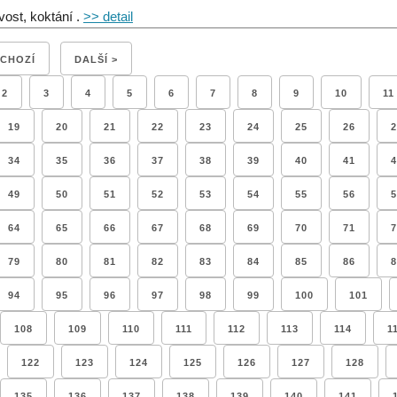
vost, koktání .
>> detail
DCHOZÍ
DALŠÍ >
2
3
4
5
6
7
8
9
10
11
19
20
21
22
23
24
25
26
2
34
35
36
37
38
39
40
41
4
49
50
51
52
53
54
55
56
5
64
65
66
67
68
69
70
71
7
79
80
81
82
83
84
85
86
8
94
95
96
97
98
99
100
101
108
109
110
111
112
113
114
1
122
123
124
125
126
127
128
135
136
137
138
139
140
141