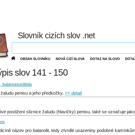
Slovník cizích slov .net
OBSAH SLOVNÍKU
NOVÁ CIZÍ SLOVA
DOTAZ NA SLOVO
DOTA
ýpis slov 141 - 150
a, balanopostitida
 žaludu penisu a jeho předkožky.
>> detail
livé postižení sliznice žaludu (hlavičky) penisu, také se označuje jako
hos
icíně název pro balanolit, tedy ztvrdlé usazeniny podobné kamínkům