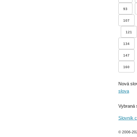
93
107
121
134
147
160
Nová slo
slova
Vybraná 
Slovník c
© 2006-2026