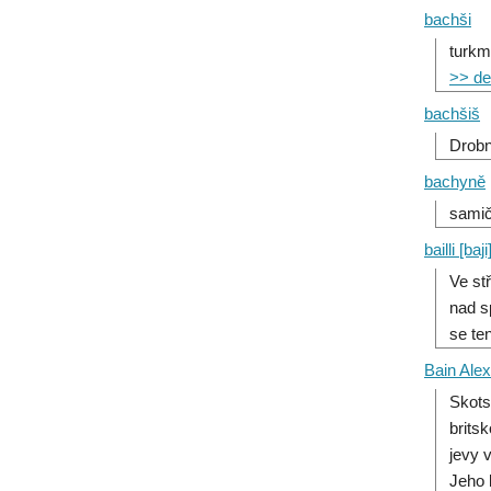
bachši
turkm
>> det
bachšiš
Drobn
bachyně
samič
bailli [baji
Ve st
nad s
se te
Bain Ale
Skots
brits
jevy 
Jeho 