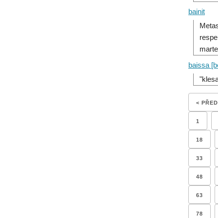
bainit
Metas
respe
marte
baissa [b
"kles
< PŘE
1
18
33
48
63
78