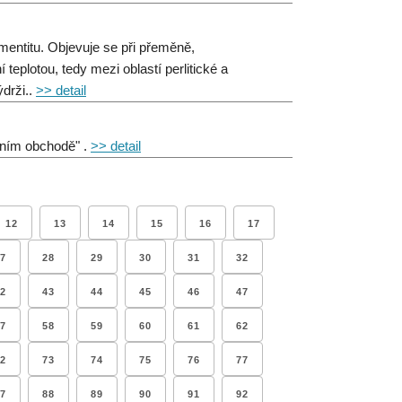
ementitu. Objevuje se při přeměně,
eplotou, tedy mezi oblastí perlitické a
drži..
>> detail
vním obchodě" .
>> detail
12
13
14
15
16
17
7
28
29
30
31
32
2
43
44
45
46
47
7
58
59
60
61
62
2
73
74
75
76
77
7
88
89
90
91
92