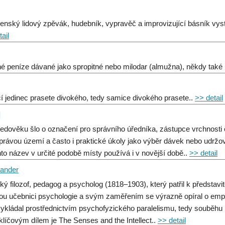
enský lidový zpěvák, hudebník, vypravěč a improvizující básník vyst
ail
é peníze dávané jako spropitné nebo milodar (almužna), někdy také 
í jedinec prasete divokého, tedy samice divokého prasete..
>> detail
]
ředověku šlo o označení pro správního úředníka, zástupce vrchnosti č
právou území a často i praktické úkoly jako výběr dávek nebo udržov
nto název v určité podobě místy používá i v novější době..
>> detail
xander
ký filozof, pedagog a psycholog (1818–1903), který patřil k představ
kou učebnici psychologie a svým zaměřením se výrazně opíral o empi
vykládal prostřednictvím psychofyzického paralelismu, tedy souběhu
klíčovým dílem je The Senses and the Intellect..
>> detail