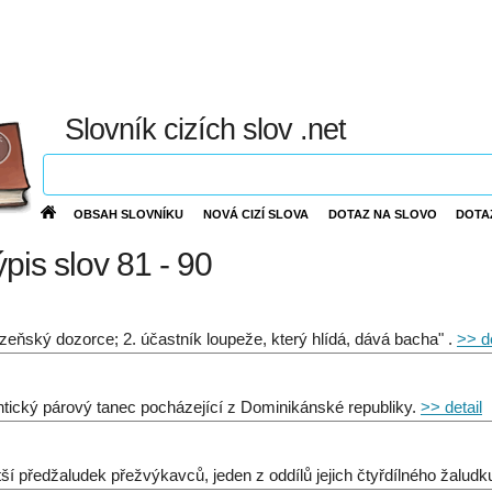
Slovník cizích slov .net
OBSAH SLOVNÍKU
NOVÁ CIZÍ SLOVA
DOTAZ NA SLOVO
DOTA
ýpis slov 81 - 90
ězeňský dozorce; 2. účastník loupeže, který hlídá, dává bacha" .
>> de
tický párový tanec pocházející z Dominikánské republiky.
>> detail
tší předžaludek přežvýkavců, jeden z oddílů jejich čtyřdílného žaludku