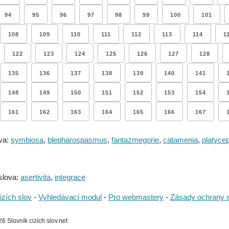
94
95
96
97
98
99
100
101
108
109
110
111
112
113
114
1
122
123
124
125
126
127
128
135
136
137
138
139
140
141
148
149
150
151
152
153
154
161
162
163
164
165
166
167
va:
symbiosa
,
blepharospasmus
,
fantazmegorie
,
catamenia
,
platycep
slova:
asertivita
,
integrace
izích slov
-
Vyhledávací modul
-
Pro webmastery
-
Zásady ochrany 
 Slovník cizích slov.net