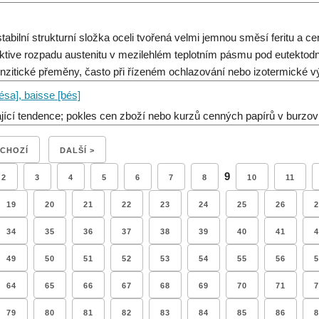
tabilní strukturní složka oceli tvořená velmi jemnou směsí feritu a c
ktive rozpadu austenitu v mezilehlém teplotním pásmu pod eutektodní t
nzitické přeměny, často při řízeném ochlazování nebo izotermické vý
ésa], baisse [bés]
ající tendence; pokles cen zboží nebo kurzů cenných papírů v burzo
DCHOZÍ
DALŠÍ >
9
2
3
4
5
6
7
8
10
11
19
20
21
22
23
24
25
26
2
34
35
36
37
38
39
40
41
4
49
50
51
52
53
54
55
56
5
64
65
66
67
68
69
70
71
7
79
80
81
82
83
84
85
86
8