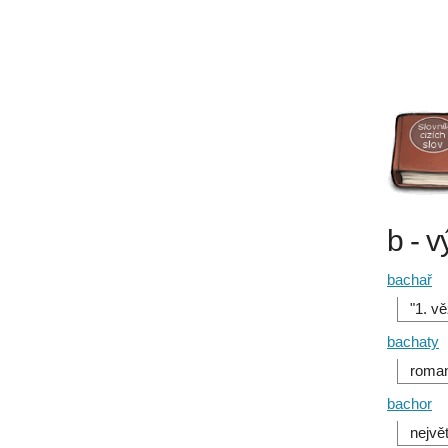
b - v
bachař
"1. v
bachaty
roman
bachor
nejvě