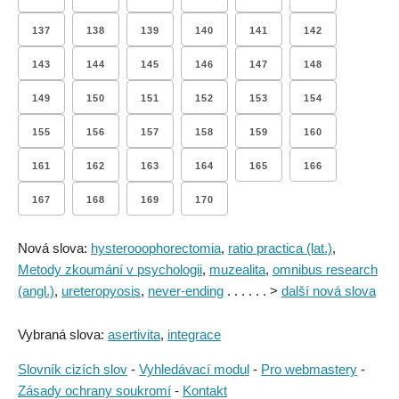
137
138
139
140
141
142
143
144
145
146
147
148
149
150
151
152
153
154
155
156
157
158
159
160
161
162
163
164
165
166
167
168
169
170
Nová slova:
hysterooophorectomia
,
ratio practica (lat.)
,
Metody zkoumání v psychologii
,
muzealita
,
omnibus research
(angl.)
,
ureteropyosis
,
never-ending
. . . . . . >
další nová slova
Vybraná slova:
asertivita
,
integrace
Slovník cizích slov
-
Vyhledávací modul
-
Pro webmastery
-
Zásady ochrany soukromí
-
Kontakt