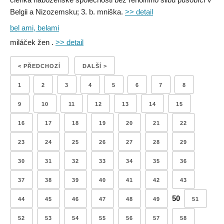
Belgii a Nizozemsku; 3. b. mniška.
>> detail
bel ami, belami
miláček žen .
>> detail
< PŘEDCHOZÍ
DALŠÍ >
1
2
3
4
5
6
7
8
9
10
11
12
13
14
15
16
17
18
19
20
21
22
23
24
25
26
27
28
29
30
31
32
33
34
35
36
37
38
39
40
41
42
43
50
44
45
46
47
48
49
51
52
53
54
55
56
57
58