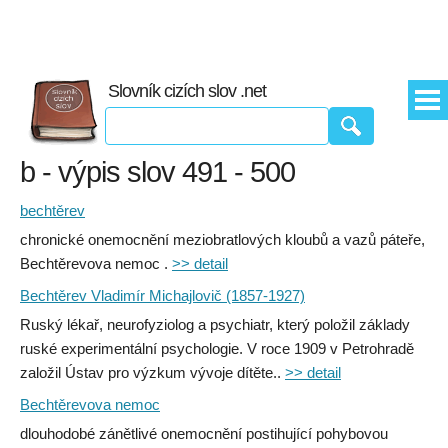
Slovník cizích slov .net
b - výpis slov 491 - 500
bechtěrev
chronické onemocnění meziobratlových kloubů a vazů páteře,
Bechtěrevova nemoc .
>> detail
Bechtěrev Vladimír Michajlovič (1857-1927)
Ruský lékař, neurofyziolog a psychiatr, který položil základy
ruské experimentální psychologie. V roce 1909 v Petrohradě
založil Ústav pro výzkum vývoje dítěte..
>> detail
Bechtěrevova nemoc
dlouhodobé zánětlivé onemocnění postihující pohybovou