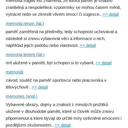
memoria fragilis est znamená, že lidská paměť je snadno
zranitelná a nespolehlivá: vzpomínky se mohou časem měnit,
vytrácet nebo se zkreslit vlivem emocí či sugesce..
>> detail
memoria rerum (lat.)
paměť zaměřená na předměty, tedy schopnost uchovávat a
následně si znovu vybavovat věci a informace o nich,
například jejich podobu nebo vlastnosti.
>> detail
memoria tenere (lat.)
mít uložené v paměti, být schopen si to vybavit.
>> detail
memoriál
závod, soutěž na paměť sportovce nebo pracovníka v
tělovýchově .
>> detail
memories (angl.)
Vybavené obrazy, dojmy a znalosti z minulých prožitků
uložené v dlouhodobé paměti, které si člověk může znovu
připomenout a které bývají do určité míry ovlivněné emocemi i
pozdějšími zkušenostmi..
>> detail