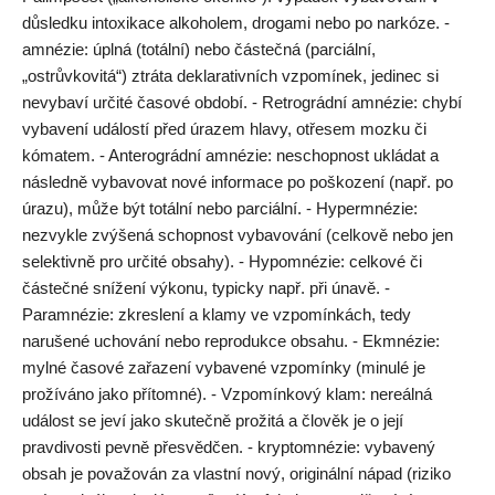
důsledku intoxikace alkoholem, drogami nebo po narkóze. -
amnézie: úplná (totální) nebo částečná (parciální,
„ostrůvkovitá“) ztráta deklarativních vzpomínek, jedinec si
nevybaví určité časové období. - Retrográdní amnézie: chybí
vybavení událostí před úrazem hlavy, otřesem mozku či
kómatem. - Anterográdní amnézie: neschopnost ukládat a
následně vybavovat nové informace po poškození (např. po
úrazu), může být totální nebo parciální. - Hypermnézie:
nezvykle zvýšená schopnost vybavování (celkově nebo jen
selektivně pro určité obsahy). - Hypomnézie: celkové či
částečné snížení výkonu, typicky např. při únavě. -
Paramnézie: zkreslení a klamy ve vzpomínkách, tedy
narušené uchování nebo reprodukce obsahu. - Ekmnézie:
mylné časové zařazení vybavené vzpomínky (minulé je
prožíváno jako přítomné). - Vzpomínkový klam: nereálná
událost se jeví jako skutečně prožitá a člověk je o její
pravdivosti pevně přesvědčen. - kryptomnézie: vybavený
obsah je považován za vlastní nový, originální nápad (riziko