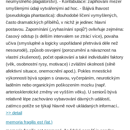
neúmyslného plagiátorství). - Konfabulace: zaplňování mezer
smyšlenými údaji vytvářenými ad hoc. - Bájivá lhavost
(pseudologia phantastica): dlouhodobé líčení vymyšlených,
často dramatických příběhů, v nichž je jedinec hlavní
postavou. Zapomínání („vyhasínání spojů“) ovlivňuje zejména:
časový odstup (s delším intervalem se ztrácí více), povaha
učiva (smysluplné a logicky uspořádané přetrvává déle než
nesourodé), způsob osvojení (porozumění a návaznost na
vlastní zkušenost), počet opakování a také individuální faktory
(věk, osobnostní rysy, motivace) i zvláštní okolnosti (silně
afektivní situace, onemocnění apod.). Pokles mnestické
výkonnosti bývá spojen s únavou, vyčerpáním, neurotickým
laděním nebo organickým poškozením mozku (např.
arteriosklerotické změny ve vyšším věku). U seniorů bývá
relativně lépe zachováno vybavování dávných událostí,
zatímco potíže se týkají hlavně nově ukládaných informací..
>> detail
memoria fragilis est (lat.)