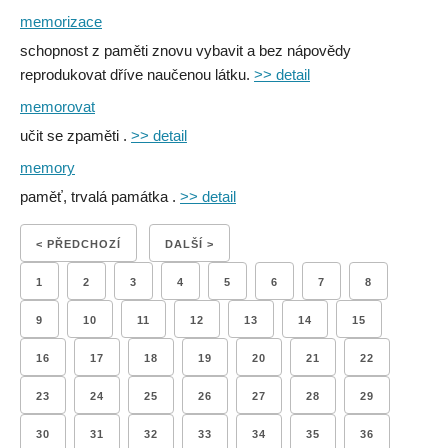
memorizace
schopnost z paměti znovu vybavit a bez nápovědy
reprodukovat dříve naučenou látku.
>> detail
memorovat
učit se zpaměti .
>> detail
memory
paměť, trvalá památka .
>> detail
< PŘEDCHOZÍ
DALŠÍ >
1
2
3
4
5
6
7
8
9
10
11
12
13
14
15
16
17
18
19
20
21
22
23
24
25
26
27
28
29
30
31
32
33
34
35
36