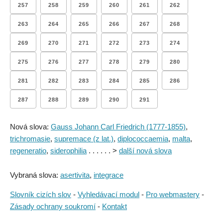
257
258
259
260
261
262
263
264
265
266
267
268
269
270
271
272
273
274
275
276
277
278
279
280
281
282
283
284
285
286
287
288
289
290
291
Nová slova:
Gauss Johann Carl Friedrich (1777-1855)
,
trichromasie
,
supremace (z lat.)
,
diplococcaemia
,
malta
,
regeneratio
,
siderophilia
. . . . . . >
další nová slova
Vybraná slova:
asertivita
,
integrace
Slovník cizích slov
-
Vyhledávací modul
-
Pro webmastery
-
Zásady ochrany soukromí
-
Kontakt