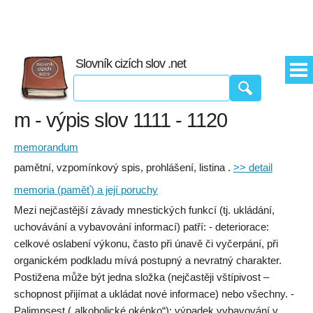
Slovník cizích slov .net
m - výpis slov 1111 - 1120
memorandum
pamětní, vzpomínkový spis, prohlášení, listina .
>> detail
memoria (paměť) a její poruchy
Mezi nejčastější závady mnestických funkcí (tj. ukládání,
uchovávání a vybavování informací) patří: - deteriorace:
celkové oslabení výkonu, často při únavě či vyčerpání, při
organickém podkladu mívá postupný a nevratný charakter.
Postižena může být jedna složka (nejčastěji vštípivost –
schopnost přijímat a ukládat nové informace) nebo všechny. -
Palimpsest („alkoholické okénko“): výpadek vybavování v