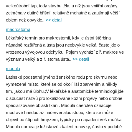
velkoútrobní typ, tedy stavbu těla, u níž jsou vnitřní orgány,
zejména v dutině břišní, relativně mohutné a zaujímají větší
objem než obvykle..
>> detail
macrostoma
Lékařský termín pro makrostomii, kdy je ústní štěrbina
nápadně rozšířená a ústa jsou neobvykle velká, často jde o
vrozenou vývojovou odchylku. Pojem vychází z ř. makros ve
významu velký a z ř. stoma ústa..
>> detail
macula
Latinské podstatné jméno ženského rodu pro skvrnu nebo
vymezené místo, které se od okolí liší zbarvením a někdy i
tím, jakou má úlohu.;V lékařské a anatomické terminologii jde
o součást názvů pro lokalizované kožní projevy nebo drobné
specializované oblasti tkání. Macula caerulea označuje
modravě hnědou až načervenalou stopu, která se může
objevit po štípnutí hmyzem, typicky po napadení veš muňka.
Macula cornea je ložiskové zkalení rohovky, často v podobě