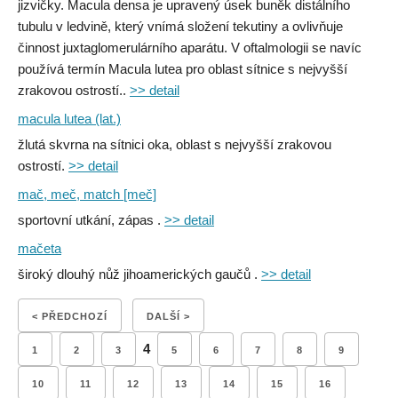
jizvičky. Macula densa je upravený úsek buněk distálního
tubulu v ledvině, který vnímá složení tekutiny a ovlivňuje
činnost juxtaglomerulárního aparátu. V oftalmologii se navíc
používá termín Macula lutea pro oblast sítnice s nejvyšší
zrakovou ostrostí..
>> detail
macula lutea (lat.)
žlutá skvrna na sítnici oka, oblast s nejvyšší zrakovou
ostrostí.
>> detail
mač, meč, match [meč]
sportovní utkání, zápas .
>> detail
mačeta
široký dlouhý nůž jihoamerických gaučů .
>> detail
< PŘEDCHOZÍ
DALŠÍ >
4
1
2
3
5
6
7
8
9
10
11
12
13
14
15
16