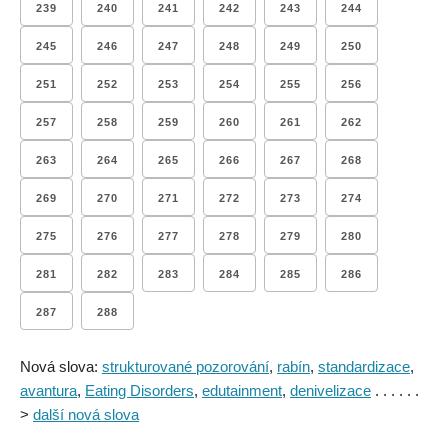
239
240
241
242
243
244
245
246
247
248
249
250
251
252
253
254
255
256
257
258
259
260
261
262
263
264
265
266
267
268
269
270
271
272
273
274
275
276
277
278
279
280
281
282
283
284
285
286
287
288
Nová slova:
strukturované pozorování
,
rabín
,
standardizace
,
avantura
,
Eating Disorders
,
edutainment
,
denivelizace
. . . . . .
>
další nová slova