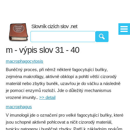
Slovník cizích slov .net
m - výpis slov 31 - 40
macrophagocytosis
Buněčný proces, při němž některé fagocytující buňky,
zejména makrofágy, aktivně obklopí a pohltí větší cizorodý
materiál nebo zbytky buněk, uzavřou je do váčku a následně
je pomocí enzymů rozloží. Jde o důležitý mechanismus
vrozené imunity..
>> detail
macrophagus
V imunologii jde o označení pro velké fagocytující buňky, které
jsou schopné aktivně pohlcovat a ničit cizorodý materiál,
typicky patogeny i buněčné zbytky. Patří k základním prvkům