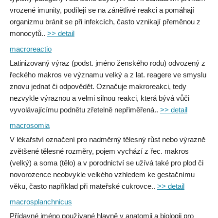
vrozené imunity, podílejí se na zánětlivé reakci a pomáhají
organizmu bránit se při infekcích, často vznikají přeměnou z
monocytů..
>> detail
macroreactio
Latinizovaný výraz (podst. jméno ženského rodu) odvozený z
řeckého makros ve významu velký a z lat. reagere ve smyslu
znovu jednat či odpovědět. Označuje makroreakci, tedy
nezvykle výraznou a velmi silnou reakci, která bývá vůči
vyvolávajícímu podnětu zřetelně nepřiměřená..
>> detail
macrosomia
V lékařství označení pro nadměrný tělesný růst nebo výrazně
zvětšené tělesné rozměry, pojem vychází z řec. makros
(velký) a soma (tělo) a v porodnictví se užívá také pro plod či
novorozence neobvykle velkého vzhledem ke gestačnímu
věku, často například při mateřské cukrovce..
>> detail
macrosplanchnicus
Přídavné jméno používané hlavně v anatomii a biologii pro