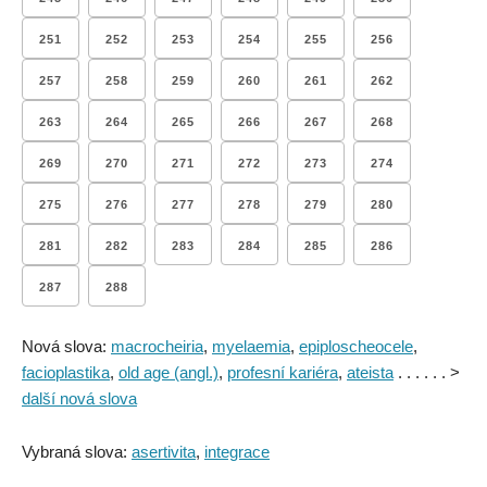
251
252
253
254
255
256
257
258
259
260
261
262
263
264
265
266
267
268
269
270
271
272
273
274
275
276
277
278
279
280
281
282
283
284
285
286
287
288
Nová slova:
macrocheiria
,
myelaemia
,
epiploscheocele
,
facioplastika
,
old age (angl.)
,
profesní kariéra
,
ateista
. . . . . . >
další nová slova
Vybraná slova:
asertivita
,
integrace