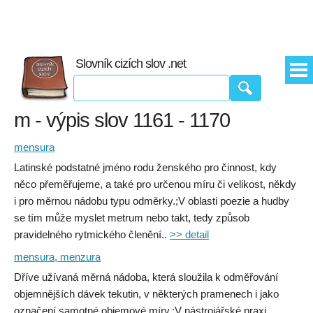
Slovník cizích slov .net
m - výpis slov 1161 - 1170
mensura
Latinské podstatné jméno rodu ženského pro činnost, kdy
něco přeměřujeme, a také pro určenou míru či velikost, někdy
i pro měrnou nádobu typu odměrky.;V oblasti poezie a hudby
se tím může myslet metrum nebo takt, tedy způsob
pravidelného rytmického členění..
>> detail
mensura, menzura
Dříve užívaná měrná nádoba, která sloužila k odměřování
objemnějších dávek tekutin, v některých pramenech i jako
označení samotné objemové míry.;V nástrojářské praxi