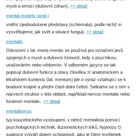
mysli a emocí (duševní zdraví).
>> detail
mental models (angl.)
vnitřní zjednodušené představy (schémata), podle nichž si
vysvětlujeme, jak svět a situace fungují.
>> detail
mentalis
Odvození z lat. mens-mentis se používá pro označení jevů
spojených s myslí a duševní činností, tedy s psychikou,
uvažováním nebo vědomím. V odborném jazyce se tak
popisují duševní funkce a stavy člověka.;V anatomickém a
lékařském kontextu (lat. mentum) jde o výraz vztahující se k
bradové krajině a přední části dolní čelisti. Setkáme se s ním v
názvech struktur v této oblasti, například nervus mentalis nebo
foramen mentale..
>> detail
mentalismus
typ kouzelnického vystoupení, v němž mentalista pomocí
psychologických technik, iluzionistických triků, hypnózy či
sugesce vytváří dojem schopností, jako je čtení myšlenek