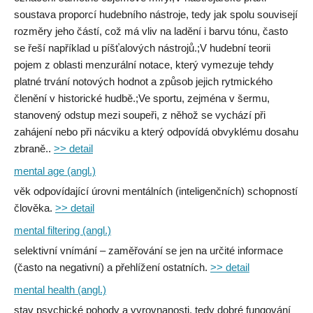
soustava proporcí hudebního nástroje, tedy jak spolu souvisejí
rozměry jeho částí, což má vliv na ladění i barvu tónu, často
se řeší například u píšťalových nástrojů.;V hudební teorii
pojem z oblasti menzurální notace, který vymezuje tehdy
platné trvání notových hodnot a způsob jejich rytmického
členění v historické hudbě.;Ve sportu, zejména v šermu,
stanovený odstup mezi soupeři, z něhož se vychází při
zahájení nebo při nácviku a který odpovídá obvyklému dosahu
zbraně..
>> detail
mental age (angl.)
věk odpovídající úrovni mentálních (inteligenčních) schopností
člověka.
>> detail
mental filtering (angl.)
selektivní vnímání – zaměřování se jen na určité informace
(často na negativní) a přehlížení ostatních.
>> detail
mental health (angl.)
stav psychické pohody a vyrovnanosti, tedy dobré fungování