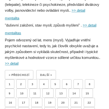
(telepatie), telekineze či psychokineze, předvídání divákovy
volby, jasnovidectví nebo ovládání mysli..
>> detail
mentalita
"duševní založení, stav mysli; způsob myšlení" .
>> detail
mentalitas
Pojem odvozený od lat. mens (mysl). Vyjadřuje vnitřní
psychické nastavení, tedy to, jak člověk obvykle uvažuje a
jakým způsobem si vykládá skutečnost, případně i typické
myšlenkové a hodnotové vzorce sdílené určitou komunitou..
>> detail
< PŘEDCHOZÍ
DALŠÍ >
1
2
3
4
5
6
7
8
9
10
11
12
13
14
15
16
17
18
19
20
21
22