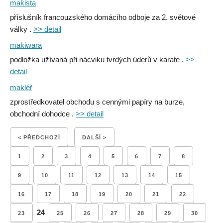
makista
příslušník francouzského domácího odboje za 2. světové
války .
>> detail
makiwara
podložka užívaná při nácviku tvrdých úderů v karate .
>>
detail
makléř
zprostředkovatel obchodu s cennými papíry na burze,
obchodní dohodce .
>> detail
< PŘEDCHOZÍ
DALŠÍ >
1
2
3
4
5
6
7
8
9
10
11
12
13
14
15
16
17
18
19
20
21
22
24
23
25
26
27
28
29
30