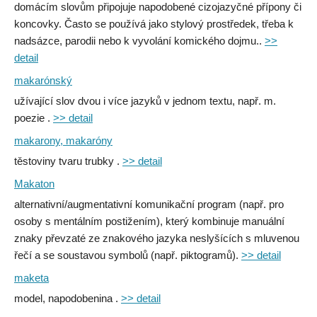
domácím slovům připojuje napodobené cizojazyčné přípony či
koncovky. Často se používá jako stylový prostředek, třeba k
nadsázce, parodii nebo k vyvolání komického dojmu..
>>
detail
makarónský
užívající slov dvou i více jazyků v jednom textu, např. m.
poezie .
>> detail
makarony, makaróny
těstoviny tvaru trubky .
>> detail
Makaton
alternativní/augmentativní komunikační program (např. pro
osoby s mentálním postižením), který kombinuje manuální
znaky převzaté ze znakového jazyka neslyšících s mluvenou
řečí a se soustavou symbolů (např. piktogramů).
>> detail
maketa
model, napodobenina .
>> detail