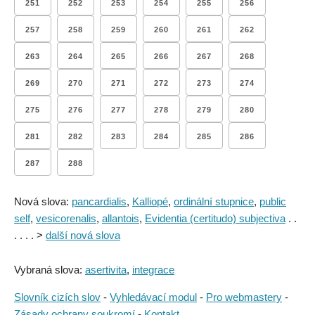
251
252
253
254
255
256
257
258
259
260
261
262
263
264
265
266
267
268
269
270
271
272
273
274
275
276
277
278
279
280
281
282
283
284
285
286
287
288
Nová slova:
pancardialis
,
Kalliopé
,
ordinální stupnice
,
public
self
,
vesicorenalis
,
allantois
,
Evidentia (certitudo) subjectiva
. .
. . . . >
další nová slova
Vybraná slova:
asertivita
,
integrace
Slovník cizích slov
-
Vyhledávací modul
-
Pro webmastery
-
Zásady ochrany soukromí
-
Kontakt