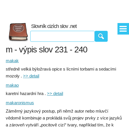
Slovník cizích slov .net
m - výpis slov 231 - 240
makak
středně velká býložravá opice s lícními torbami a sedacími
mozoly .
>> detail
makao
karetní hazardní hra .
>> detail
makaronismus
Záměrný jazykový postup, při němž autor nebo mluvčí
vědomě kombinuje a prokládá svůj projev prvky z více jazyků
a zároveň vytváří „pocitově cizí“ tvary, například tím, že k