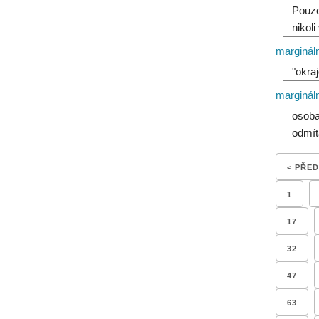
Pouze
nikoli
marginál
"okra
margináln
osoba 
odmít
< PŘE
1
17
32
47
63