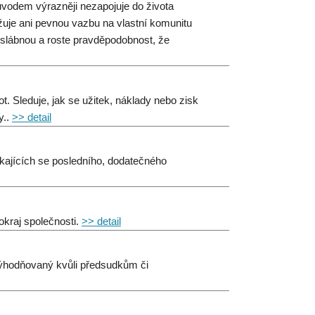
původem výrazněji nezapojuje do života
držuje ani pevnou vazbu na vlastní komunitu
ty slábnou a roste pravděpodobnost, že
 Sleduje, jak se užitek, náklady nebo zisk
y..
>> detail
ýkajících se posledního, dodatečného
 okraj společnosti.
>> detail
evýhodňovaný kvůli předsudkům či