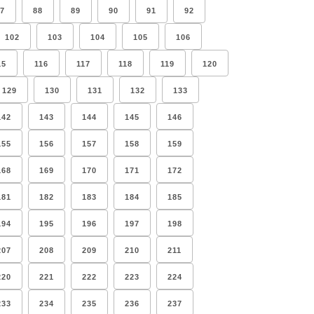
7
88
89
90
91
92
102
103
104
105
106
15
116
117
118
119
120
129
130
131
132
133
142
143
144
145
146
155
156
157
158
159
168
169
170
171
172
181
182
183
184
185
194
195
196
197
198
207
208
209
210
211
220
221
222
223
224
233
234
235
236
237