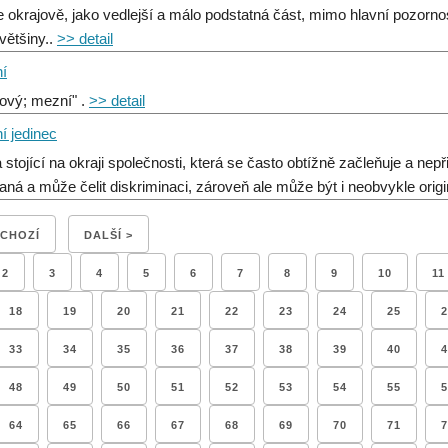
 okrajově, jako vedlejší a málo podstatná část, mimo hlavní pozorno
 většiny..
>> detail
ní
jový; mezní" .
>> detail
í jedinec
stojící na okraji společnosti, která se často obtížně začleňuje a nepři
aná a může čelit diskriminaci, zároveň ale může být i neobvykle orig
DCHOZÍ
DALŠÍ >
2
3
4
5
6
7
8
9
10
11
18
19
20
21
22
23
24
25
2
33
34
35
36
37
38
39
40
4
48
49
50
51
52
53
54
55
5
64
65
66
67
68
69
70
71
7