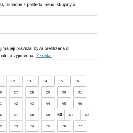
st, případně z pohledu menší skupiny a
jímá její pravidla, bývá přehlížená či
inální a výjimečná.
>> detail
12
13
14
15
16
6
27
28
29
30
31
1
42
43
44
45
46
60
6
57
58
59
61
62
2
73
74
75
76
77