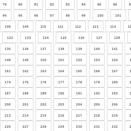
79
80
81
82
83
84
85
86
8
94
95
96
97
98
99
100
101
108
109
110
111
112
113
114
1
122
123
124
125
126
127
128
135
136
137
138
139
140
141
148
149
150
151
152
153
154
161
162
163
164
165
166
167
174
175
176
177
178
179
180
187
188
189
190
191
192
193
200
201
202
203
204
205
206
213
214
215
216
217
218
219
226
227
228
229
230
231
232