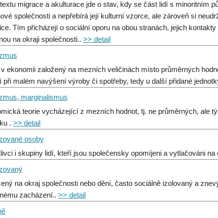
textu migrace a akulturace jde o stav, kdy se část lidí s minoritním 
nové společnosti a nepřebírá její kulturní vzorce, ale zároveň si neu
dice. Tím přicházejí o sociální oporu na obou stranách, jejich kontak
nou na okraji společnosti..
>> detail
izmus
v ekonomii založený na mezních veličinách místo průměrných hodnot.
 při malém navýšení výroby či spotřeby, tedy u další přidané jednotk
izmus, marginalismus
mická teorie vycházející z mezních hodnot, tj. ne průměrných, ale t
ku .
>> detail
izované osoby
livci i skupiny lidí, kteří jsou společensky opomíjeni a vytlačováni na
izovaný
čený na okraj společnosti nebo dění, často sociálně izolovaný a zn
nému zacházení..
>> detail
ně