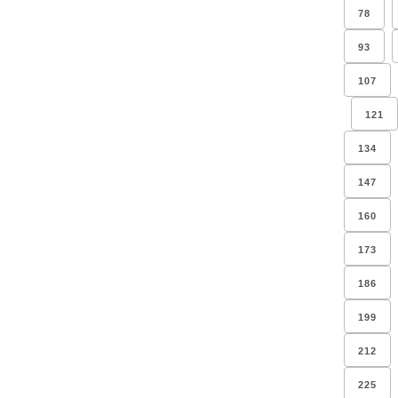
78
93
107
121
134
147
160
173
186
199
212
225