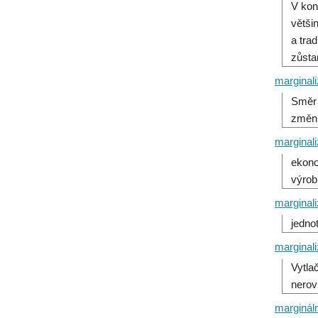
V kon
větši
a tra
zůsta
marginal
Směr 
změní
marginal
ekono
výrob
marginal
jednot
marginal
Vytla
nerov
marginál