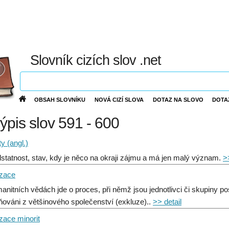
Slovník cizích slov .net
OBSAH SLOVNÍKU
NOVÁ CIZÍ SLOVA
DOTAZ NA SLOVO
DOTA
výpis slov 591 - 600
ty (angl.)
statnost, stav, kdy je něco na okraji zájmu a má jen malý význam.
>
izace
anitních vědách jde o proces, při němž jsou jednotlivci či skupiny po
ňováni z většinového společenství (exkluze)..
>> detail
zace minorit