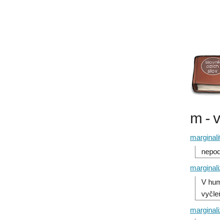
m - 
marginali
nepod
marginal
V hum
vyčle
marginali