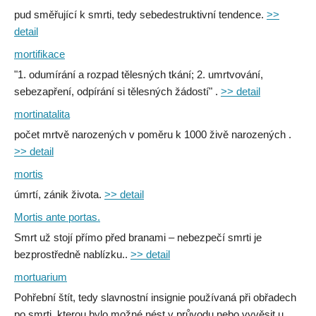
pud směřující k smrti, tedy sebedestruktivní tendence.
>>
detail
mortifikace
"1. odumírání a rozpad tělesných tkání; 2. umrtvování,
sebezapření, odpírání si tělesných žádostí" .
>> detail
mortinatalita
počet mrtvě narozených v poměru k 1000 živě narozených .
>> detail
mortis
úmrtí, zánik života.
>> detail
Mortis ante portas.
Smrt už stojí přímo před branami – nebezpečí smrti je
bezprostředně nablízku..
>> detail
mortuarium
Pohřební štít, tedy slavnostní insignie používaná při obřadech
po smrti, kterou bylo možné nést v průvodu nebo vyvěsit u