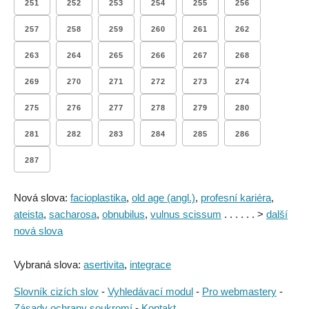
251
252
253
254
255
256
257
258
259
260
261
262
263
264
265
266
267
268
269
270
271
272
273
274
275
276
277
278
279
280
281
282
283
284
285
286
287
Nová slova:
facioplastika
,
old age (angl.)
,
profesní kariéra
,
ateista
,
sacharosa
,
obnubilus
,
vulnus scissum
. . . . . . >
další
nová slova
Vybraná slova:
asertivita
,
integrace
Slovník cizích slov
-
Vyhledávací modul
-
Pro webmastery
-
Zásady ochrany soukromí
-
Kontakt