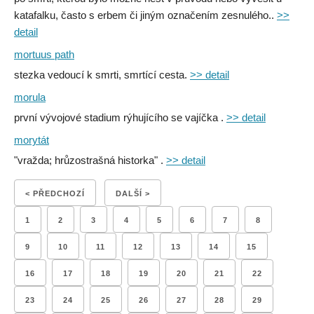
katafalku, často s erbem či jiným označením zesnulého..
>>
detail
mortuus path
stezka vedoucí k smrti, smrtící cesta.
>> detail
morula
první vývojové stadium rýhujícího se vajíčka .
>> detail
morytát
"vražda; hrůzostrašná historka" .
>> detail
< PŘEDCHOZÍ
DALŠÍ >
1
2
3
4
5
6
7
8
9
10
11
12
13
14
15
16
17
18
19
20
21
22
23
24
25
26
27
28
29