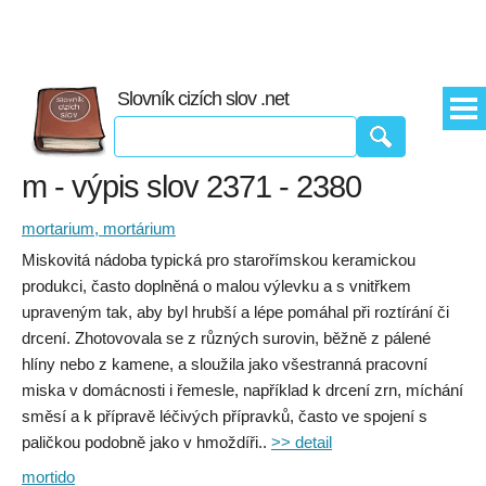
Slovník cizích slov .net
m - výpis slov 2371 - 2380
mortarium, mortárium
Miskovitá nádoba typická pro starořímskou keramickou
produkci, často doplněná o malou výlevku a s vnitřkem
upraveným tak, aby byl hrubší a lépe pomáhal při roztírání či
drcení. Zhotovovala se z různých surovin, běžně z pálené
hlíny nebo z kamene, a sloužila jako všestranná pracovní
miska v domácnosti i řemesle, například k drcení zrn, míchání
směsí a k přípravě léčivých přípravků, často ve spojení s
paličkou podobně jako v hmoždíři..
>> detail
mortido