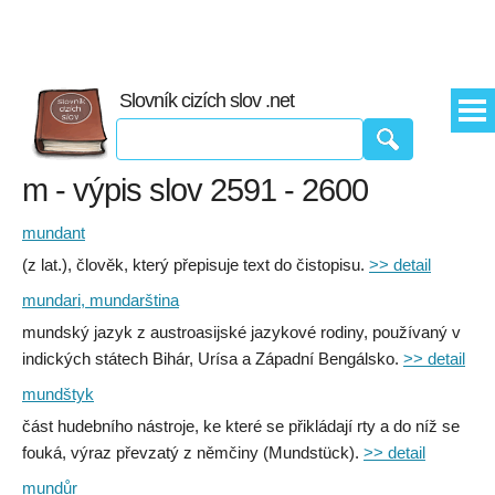
Slovník cizích slov .net
m - výpis slov 2591 - 2600
mundant
(z lat.), člověk, který přepisuje text do čistopisu.
>> detail
mundari, mundarština
mundský jazyk z austroasijské jazykové rodiny, používaný v
indických státech Bihár, Urísa a Západní Bengálsko.
>> detail
mundštyk
část hudebního nástroje, ke které se přikládají rty a do níž se
fouká, výraz převzatý z němčiny (Mundstück).
>> detail
mundůr