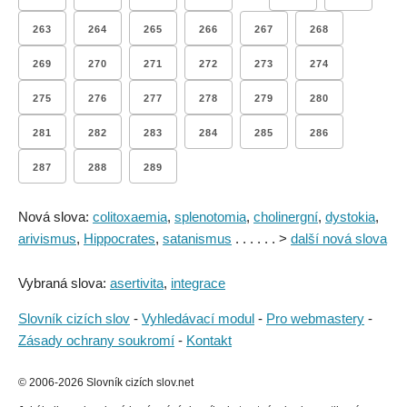
263
264
265
266
267
268
269
270
271
272
273
274
275
276
277
278
279
280
281
282
283
284
285
286
287
288
289
Nová slova:
colitoxaemia
,
splenotomia
,
cholinergní
,
dystokia
,
arivismus
,
Hippocrates
,
satanismus
. . . . . . >
další nová slova
Vybraná slova:
asertivita
,
integrace
Slovník cizích slov
-
Vyhledávací modul
-
Pro webmastery
-
Zásady ochrany soukromí
-
Kontakt
© 2006-2026 Slovník cizích slov.net