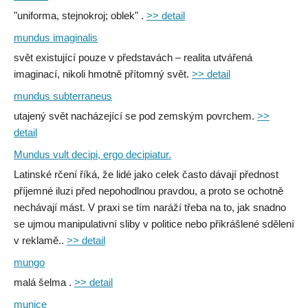
"uniforma, stejnokroj; oblek" .
>> detail
mundus imaginalis
svět existující pouze v představách – realita utvářená
imaginací, nikoli hmotně přítomný svět.
>> detail
mundus subterraneus
utajený svět nacházející se pod zemským povrchem.
>>
detail
Mundus vult decipi, ergo decipiatur.
Latinské rčení říká, že lidé jako celek často dávají přednost
příjemné iluzi před nepohodlnou pravdou, a proto se ochotně
nechávají mást. V praxi se tím naráží třeba na to, jak snadno
se ujmou manipulativní sliby v politice nebo přikrášlené sdělení
v reklamě..
>> detail
mungo
malá šelma .
>> detail
munice