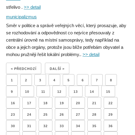
střelivo .
>> detail
municipalizmus
Směr v politice a správě veřejných věcí, který prosazuje, aby
se rozhodování a odpovědnost co nejvíce přesouvaly z
centrální úrovně na místní samosprávy, tedy například na
obce a jejich orgány, protože jsou blíže potřebám obyvatel a
mohou pružněji řešit lokální problémy..
>> detail
< PŘEDCHOZÍ
DALŠÍ >
1
2
3
4
5
6
7
8
9
10
11
12
13
14
15
16
17
18
19
20
21
22
23
24
25
26
27
28
29
30
31
32
33
34
35
36