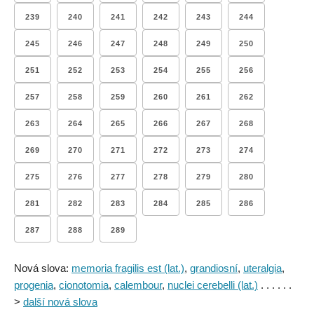
239
240
241
242
243
244
245
246
247
248
249
250
251
252
253
254
255
256
257
258
259
260
261
262
263
264
265
266
267
268
269
270
271
272
273
274
275
276
277
278
279
280
281
282
283
284
285
286
287
288
289
Nová slova:
memoria fragilis est (lat.)
,
grandiosní
,
uteralgia
,
progenia
,
cionotomia
,
calembour
,
nuclei cerebelli (lat.)
. . . . . .
>
další nová slova