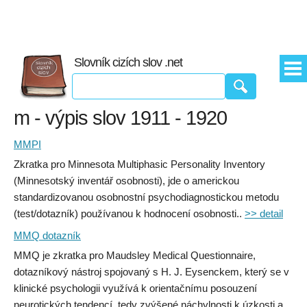
Slovník cizích slov .net
m - výpis slov 1911 - 1920
MMPI
Zkratka pro Minnesota Multiphasic Personality Inventory
(Minnesotský inventář osobnosti), jde o americkou
standardizovanou osobnostní psychodiagnostickou metodu
(test/dotazník) používanou k hodnocení osobnosti..
>> detail
MMQ dotazník
MMQ je zkratka pro Maudsley Medical Questionnaire,
dotazníkový nástroj spojovaný s H. J. Eysenckem, který se v
klinické psychologii využívá k orientačnímu posouzení
neurotických tendencí, tedy zvýšené náchylnosti k úzkosti a