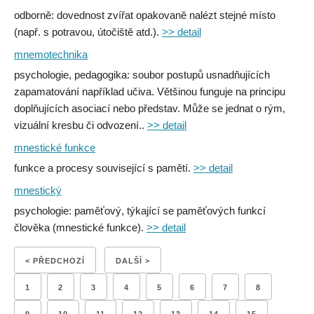
odborně: dovednost zvířat opakovaně nalézt stejné místo
(např. s potravou, útočiště atd.).
>> detail
mnemotechnika
psychologie, pedagogika: soubor postupů usnadňujících
zapamatování například učiva. Většinou funguje na principu
doplňujících asociací nebo představ. Může se jednat o rým,
vizuální kresbu či odvození..
>> detail
mnestické funkce
funkce a procesy související s pamětí.
>> detail
mnestický
psychologie: paměťový, týkající se paměťových funkcí
člověka (mnestické funkce).
>> detail
< PŘEDCHOZÍ
DALŠÍ >
1
2
3
4
5
6
7
8