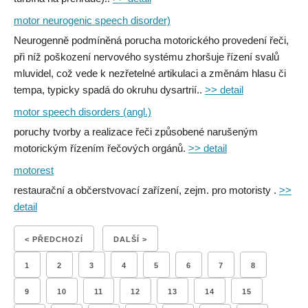
motor neurogenic speech disorder)
Neurogenně podmíněná porucha motorického provedení řeči,
při níž poškození nervového systému zhoršuje řízení svalů
mluvidel, což vede k nezřetelné artikulaci a změnám hlasu či
tempa, typicky spadá do okruhu dysartrií..
>> detail
motor speech disorders (angl.)
poruchy tvorby a realizace řeči způsobené narušeným
motorickým řízením řečových orgánů.
>> detail
motorest
restaurační a občerstvovací zařízení, zejm. pro motoristy .
>>
detail
< PŘEDCHOZÍ
DALŠÍ >
1
2
3
4
5
6
7
8
9
10
11
12
13
14
15