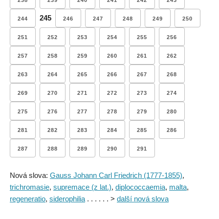
238
239
240
241
242
243
245
244
246
247
248
249
250
251
252
253
254
255
256
257
258
259
260
261
262
263
264
265
266
267
268
269
270
271
272
273
274
275
276
277
278
279
280
281
282
283
284
285
286
287
288
289
290
291
Nová slova:
Gauss Johann Carl Friedrich (1777-1855)
,
trichromasie
,
supremace (z lat.)
,
diplococcaemia
,
malta
,
regeneratio
,
siderophilia
. . . . . . >
další nová slova