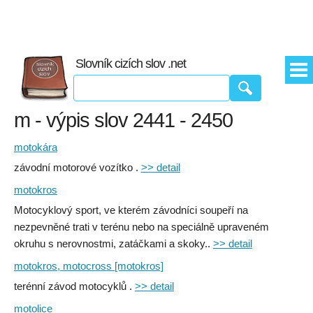
Slovník cizích slov .net
m - výpis slov 2441 - 2450
motokára
závodní motorové vozítko .
>> detail
motokros
Motocyklový sport, ve kterém závodníci soupeří na
nezpevněné trati v terénu nebo na speciálně upraveném
okruhu s nerovnostmi, zatáčkami a skoky..
>> detail
motokros, motocross [motokros]
terénní závod motocyklů .
>> detail
motolice