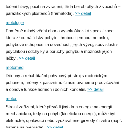
točení hlavy, pocit na zvracení, třída bezobratlých živočichů –
parazitických ploštěnců (trematoda).
>> detail
motologie
Poměrně mladý vědní obor a vysokoškolská specializace,
která zkoumá lidský pohyb – hrubou i jemnou motoriku,
pohybové schopnosti a dovednosti, jejich vývoj, souvislosti s
psychikou i odchylky a poruchy pohybu a možnosti jejich
léčby..
>> detail
motomed
léčebný a rehabilitační pohybový přístroj s motorickým
pohonem, určený k pasivnímu či asistovanému procvičování
a obnově funkce horních i dolních končetin.
>> detail
motor
Strojní zařízení, které převádí jiný druh energie na energii
mechanickou, tedy na pohyb (kinetickou energii), může být
elektrické, spalovací nebo využívat energii vody či větru (např.
turbína na přehradě)..
>> detail