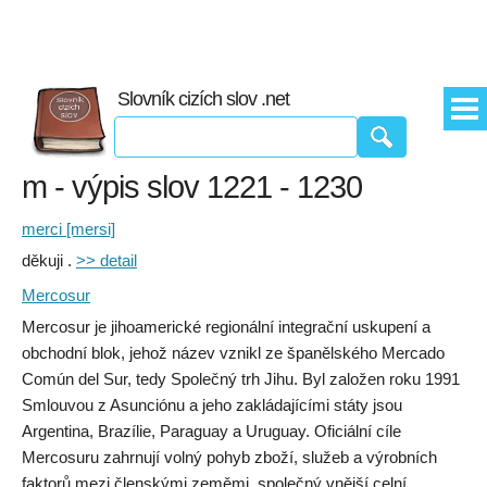
Slovník cizích slov .net
m - výpis slov 1221 - 1230
merci [mersi]
děkuji .
>> detail
Mercosur
Mercosur je jihoamerické regionální integrační uskupení a
obchodní blok, jehož název vznikl ze španělského Mercado
Común del Sur, tedy Společný trh Jihu. Byl založen roku 1991
Smlouvou z Asunciónu a jeho zakládajícími státy jsou
Argentina, Brazílie, Paraguay a Uruguay. Oficiální cíle
Mercosuru zahrnují volný pohyb zboží, služeb a výrobních
faktorů mezi členskými zeměmi, společný vnější celní