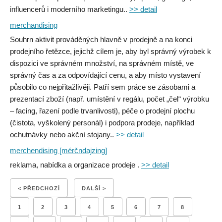
influencerů i moderního marketingu..
>> detail
merchandising
Souhrn aktivit prováděných hlavně v prodejně a na konci
prodejního řetězce, jejichž cílem je, aby byl správný výrobek k
dispozici ve správném množství, na správném místě, ve
správný čas a za odpovídající cenu, a aby místo vystavení
působilo co nejpřitažlivěji. Patří sem práce se zásobami a
prezentací zboží (např. umístění v regálu, počet „čel“ výrobku
– facing, řazení podle trvanlivosti), péče o prodejní plochu
(čistota, vyškolený personál) i podpora prodeje, například
ochutnávky nebo akční stojany..
>> detail
merchendising [mérčndajzing]
reklama, nabídka a organizace prodeje .
>> detail
< PŘEDCHOZÍ
DALŠÍ >
1
2
3
4
5
6
7
8