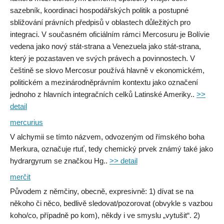
sazebník, koordinaci hospodářských politik a postupné
sbližování právních předpisů v oblastech důležitých pro
integraci. V současném oficiálním rámci Mercosuru je Bolívie
vedena jako nový stát-strana a Venezuela jako stát-strana,
který je pozastaven ve svých právech a povinnostech. V
češtině se slovo Mercosur používá hlavně v ekonomickém,
politickém a mezinárodněprávním kontextu jako označení
jednoho z hlavních integračních celků Latinské Ameriky..
>>
detail
mercurius
V alchymii se tímto názvem, odvozeným od římského boha
Merkura, označuje rtuť, tedy chemický prvek známý také jako
hydrargyrum se značkou Hg..
>> detail
merčit
Původem z němčiny, obecně, expresivně: 1) dívat se na
někoho či něco, bedlivě sledovat/pozorovat (obvykle s vazbou
koho/co, případně po kom), někdy i ve smyslu „vytušit“. 2)