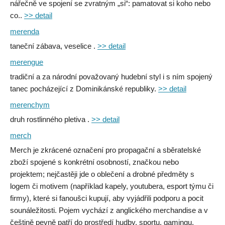
nářečně ve spojení se zvratným „si“: pamatovat si koho nebo
co..
>> detail
merenda
taneční zábava, veselice .
>> detail
merengue
tradiční a za národní považovaný hudební styl i s ním spojený
tanec pocházející z Dominikánské republiky.
>> detail
merenchym
druh rostlinného pletiva .
>> detail
merch
Merch je zkrácené označení pro propagační a sběratelské
zboží spojené s konkrétní osobností, značkou nebo
projektem; nejčastěji jde o oblečení a drobné předměty s
logem či motivem (například kapely, youtubera, esport týmu či
firmy), které si fanoušci kupují, aby vyjádřili podporu a pocit
sounáležitosti. Pojem vychází z anglického merchandise a v
češtině pevně patří do prostředí hudby, sportu, gamingu,