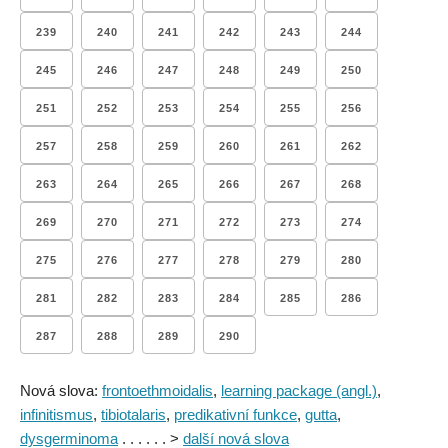
239
240
241
242
243
244
245
246
247
248
249
250
251
252
253
254
255
256
257
258
259
260
261
262
263
264
265
266
267
268
269
270
271
272
273
274
275
276
277
278
279
280
281
282
283
284
285
286
287
288
289
290
Nová slova:
frontoethmoidalis
,
learning package (angl.)
,
infinitismus
,
tibiotalaris
,
predikativní funkce
,
gutta
,
dysgerminoma
. . . . . . >
další nová slova