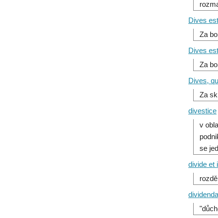
rozma
Dives est 
Za bo
Dives est
Za bo
Dives, qu
Za sk
divestice
v obl
podni
se je
divide et
rozdě
dividend
"důch