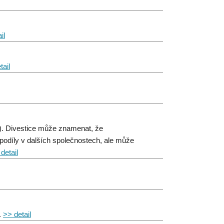
il
tail
ce). Divestice může znamenat, že
 podíly v dalších společnostech, ale může
detail
.
>> detail