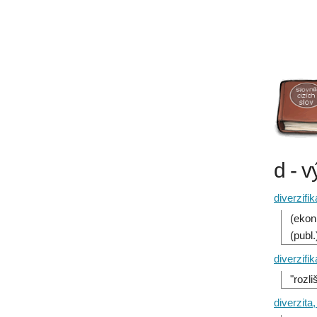
d - 
diverzifi
(ekon
(publ
diverzifi
"rozli
diverzita,