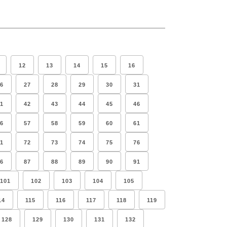
12
13
14
15
16
6
27
28
29
30
31
1
42
43
44
45
46
6
57
58
59
60
61
1
72
73
74
75
76
6
87
88
89
90
91
101
102
103
104
105
14
115
116
117
118
119
128
129
130
131
132