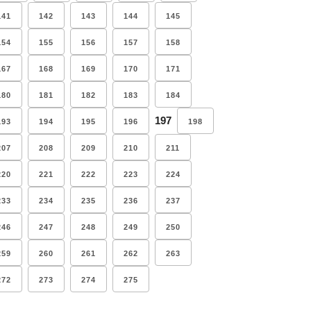
141
142
143
144
145
154
155
156
157
158
167
168
169
170
171
180
181
182
183
184
197
193
194
195
196
198
207
208
209
210
211
220
221
222
223
224
233
234
235
236
237
246
247
248
249
250
259
260
261
262
263
272
273
274
275