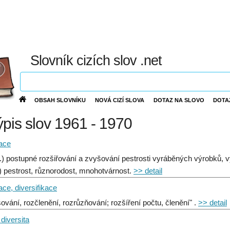
Slovník cizích slov .net
OBSAH SLOVNÍKU
NOVÁ CIZÍ SLOVA
DOTAZ NA SLOVO
DOTA
výpis slov 1961 - 1970
kace
.) postupné rozšiřování a zvyšování pestrosti vyráběných výrobků, v
.) pestrost, různorodost, mnohotvárnost.
>> detail
kace, diversifikace
šování, rozčlenění, rozrůzňování; rozšíření počtu, členění" .
>> detail
 diversita