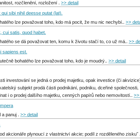
nitost, rozčlenění, rozložení .
>> detail
qui sibi nihil deesse putat (lat).
hatého lze považovat toho, kdo má pocit, že mu nic nechybí..
>> deta
, cui satis, quod habet.
hatého se dá považovat ten, komu k životu stačí to, co už má..
>> de
i sapiens est.
utečně bohatého lze považovat toho, kdo je moudrý..
>> detail
asti investování se jedná o prodej majetku, opak investice (či akvizi
katelský subjekt prodá části podnikání, podniku, dceřiné společnosti,
dnat i o prodej dalšího majetku, cenných papírů nebo nemovitostí..
>> 
 impera
l a panuj .
>> detail
a
od akcionáře plynoucí z vlastnictví akcie; podíl z rozděleného zisku" 