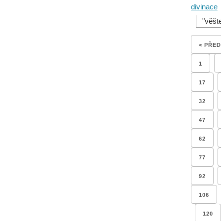
divinace
"věšt
< PŘE
1
17
32
47
62
77
92
106
120