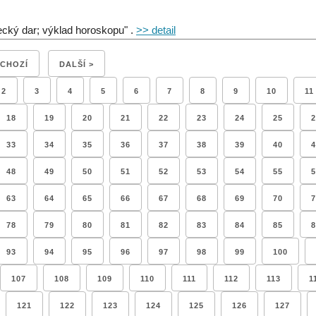
ecký dar; výklad horoskopu" .
>> detail
DCHOZÍ
DALŠÍ >
2
3
4
5
6
7
8
9
10
11
18
19
20
21
22
23
24
25
2
33
34
35
36
37
38
39
40
4
48
49
50
51
52
53
54
55
5
63
64
65
66
67
68
69
70
7
78
79
80
81
82
83
84
85
8
93
94
95
96
97
98
99
100
107
108
109
110
111
112
113
1
121
122
123
124
125
126
127