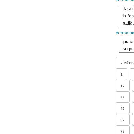
Jasně
kořen
radik
dermato
jasně
segm
< PŘE
1
17
32
47
62
77