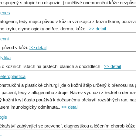
 spojený s atopickou dispozicí (zánětlivé onemocnění kůže nezpůso
genes
togenní, tedy mající původ v kůži a vznikající z kožní tkáně, použí
ho krytu, etymologicky od řec. derma, kůže..
>> detail
enní
í původ v kůži.
>> detail
lyfika
 o kožních lištách na prstech, dlaních a chodidlech .
>> detail
eteroplastica
onstrukční a plastické chirurgii jde o kožní štěp určený k přenosu na
e pacient, tedy z allogenního zdroje. Název vychází z řeckého derma-
ý kožní kryt často používá k dočasnému překrytí rozsáhlých ran, nap
asem imunologicky odmítnuta..
>> detail
ogie
lékařství zabývající se prevencí, diagnostikou a léčením chorob kůže
m