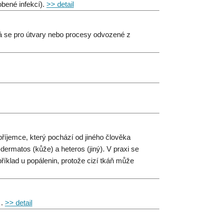
bené infekcí).
>> detail
vá se pro útvary nebo procesy odvozené z
 příjemce, který pochází od jiného člověka
dermatos (kůže) a heteros (jiný). V praxi se
říklad u popálenin, protože cizí tkáň může
 .
>> detail