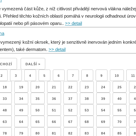
 vymezená část kůže, z níž citlivost přivádějí nervová vlákna nálež
i. Přehled těchto kožních oblastí pomáhá v neurologii odhadnout úrov
ulopatií nebo při pásovém oparu..
>> detail
ma
 vymezený kožní okrsek, který je senzitivně inervován jedním kon
entem), také dermatom.
>> detail
DCHOZÍ
DALŠÍ >
2
3
4
5
6
7
8
9
10
11
18
19
20
21
22
23
24
25
2
33
34
35
36
37
38
39
40
4
48
49
50
51
52
53
54
55
5
63
64
65
66
67
68
69
70
7
78
79
80
81
82
83
84
85
8