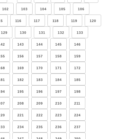
102
103
104
105
106
15
116
117
118
119
120
129
130
131
132
133
142
143
144
145
146
155
156
157
158
159
168
169
170
171
172
181
182
183
184
185
194
195
196
197
198
207
208
209
210
211
220
221
222
223
224
233
234
235
236
237
246
247
248
249
250