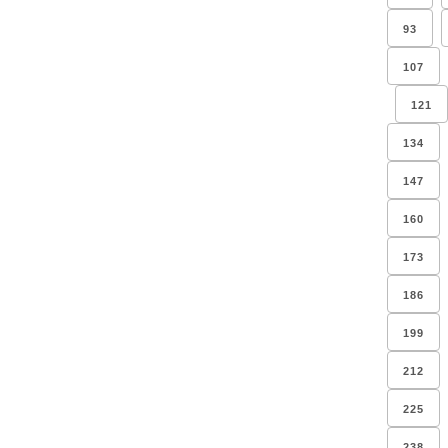
93
107
121
134
147
160
173
186
199
212
225
238