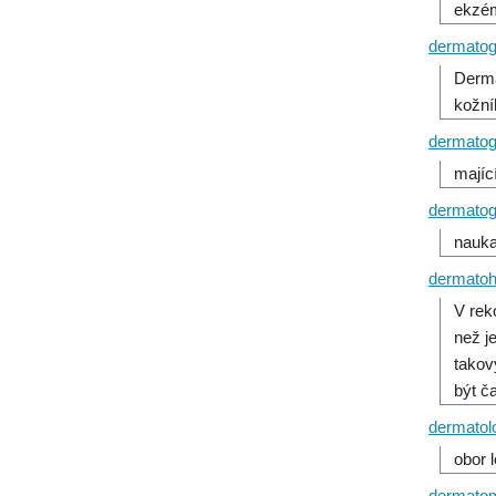
ekzém
dermato
Derma
kožní
dermatog
majíc
dermatog
nauka
dermatoh
V rek
než j
takov
být č
dermatol
obor 
dermato