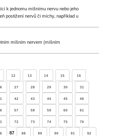
ející k jednomu míšnímu nervu nebo jeho
eň postižení nervů či míchy, například u
krétním míšním nervem (míšním
12
13
14
15
16
6
27
28
29
30
31
1
42
43
44
45
46
6
57
58
59
60
61
1
72
73
74
75
76
87
6
88
89
90
91
92