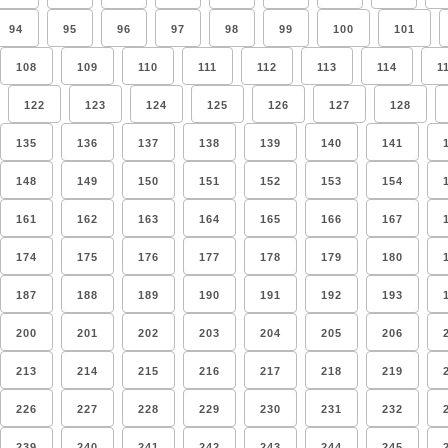
94
95
96
97
98
99
100
101
108
109
110
111
112
113
114
1
122
123
124
125
126
127
128
135
136
137
138
139
140
141
148
149
150
151
152
153
154
161
162
163
164
165
166
167
174
175
176
177
178
179
180
187
188
189
190
191
192
193
200
201
202
203
204
205
206
213
214
215
216
217
218
219
226
227
228
229
230
231
232
239
240
241
242
243
244
245