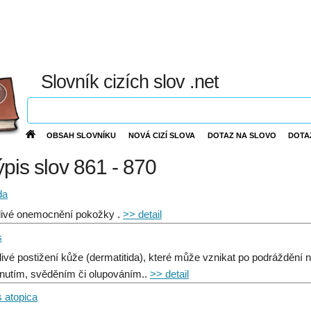
Slovník cizích slov .net
OBSAH SLOVNÍKU
NOVÁ CIZÍ SLOVA
DOTAZ NA SLOVO
DOTA
ýpis slov 861 - 870
da
livé onemocnění pokožky .
>> detail
s
livé postižení kůže (dermatitida), které může vznikat po podráždění ne
nutím, svěděním či olupováním..
>> detail
s atopica