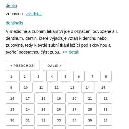
dentin
zubovina .
>> detail
dentinalis
V medicíně a zubním lékařství jde o označení odvozené z l.
dentinum, dentin, které vyjadřuje vztah k dentinu neboli
zubovině, tedy k tvrdé zubní tkáni ležící pod sklovinou a
tvořící podstatnou část zubu..
>> detail
< PŘEDCHOZÍ
DALŠÍ >
1
2
3
4
5
6
7
8
9
10
11
12
13
14
15
16
17
18
19
20
21
22
23
24
25
26
27
28
29
30
31
32
33
34
35
36