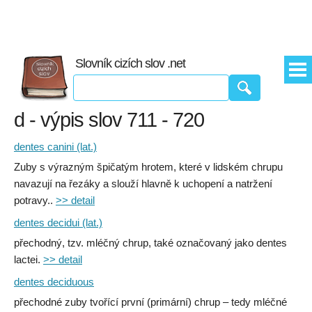
Slovník cizích slov .net
d - výpis slov 711 - 720
dentes canini (lat.)
Zuby s výrazným špičatým hrotem, které v lidském chrupu
navazují na řezáky a slouží hlavně k uchopení a natržení
potravy..
>> detail
dentes decidui (lat.)
přechodný, tzv. mléčný chrup, také označovaný jako dentes
lactei.
>> detail
dentes deciduous
přechodné zuby tvořící první (primární) chrup – tedy mléčné