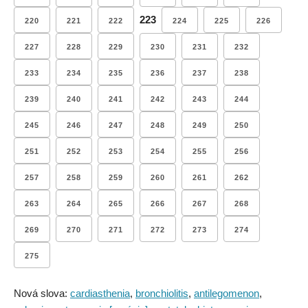
223
220
221
222
224
225
226
227
228
229
230
231
232
233
234
235
236
237
238
239
240
241
242
243
244
245
246
247
248
249
250
251
252
253
254
255
256
257
258
259
260
261
262
263
264
265
266
267
268
269
270
271
272
273
274
275
Nová slova:
cardiasthenia
,
bronchiolitis
,
antilegomenon
,