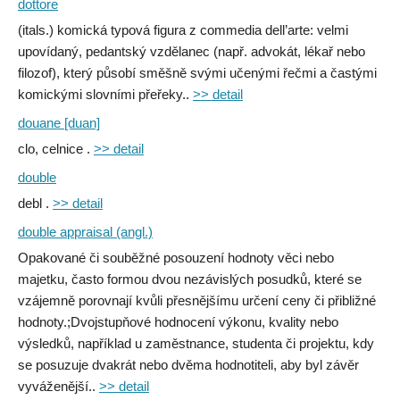
dottore
(itals.) komická typová figura z commedia dell’arte: velmi
upovídaný, pedantský vzdělanec (např. advokát, lékař nebo
filozof), který působí směšně svými učenými řečmi a častými
komickými slovními přeřeky..
>> detail
douane [duan]
clo, celnice .
>> detail
double
debl .
>> detail
double appraisal (angl.)
Opakované či souběžné posouzení hodnoty věci nebo
majetku, často formou dvou nezávislých posudků, které se
vzájemně porovnají kvůli přesnějšímu určení ceny či přibližné
hodnoty.;Dvojstupňové hodnocení výkonu, kvality nebo
výsledků, například u zaměstnance, studenta či projektu, kdy
se posuzuje dvakrát nebo dvěma hodnotiteli, aby byl závěr
vyváženější..
>> detail