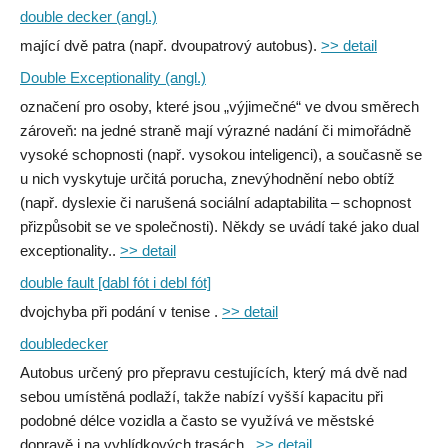
double decker (angl.)
mající dvě patra (např. dvoupatrový autobus).
>> detail
Double Exceptionality (angl.)
označení pro osoby, které jsou „výjimečné“ ve dvou směrech
zároveň: na jedné straně mají výrazné nadání či mimořádně
vysoké schopnosti (např. vysokou inteligenci), a současně se
u nich vyskytuje určitá porucha, znevýhodnění nebo obtíž
(např. dyslexie či narušená sociální adaptabilita – schopnost
přizpůsobit se ve společnosti). Někdy se uvádí také jako dual
exceptionality..
>> detail
double fault [dabl fót i debl fót]
dvojchyba při podání v tenise .
>> detail
doubledecker
Autobus určený pro přepravu cestujících, který má dvě nad
sebou umístěná podlaží, takže nabízí vyšší kapacitu při
podobné délce vozidla a často se využívá ve městské
dopravě i na vyhlídkových trasách..
>> detail