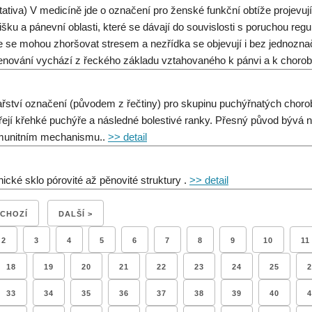
tativa) V medicíně jde o označení pro ženské funkční obtíže projevují
išku a pánevní oblasti, které se dávají do souvislosti s poruchou re
e se mohou zhoršovat stresem a nezřídka se objevují i bez jednozna
nování vychází z řeckého základu vztahovaného k pánvi a k chorob
ařství označení (původem z řečtiny) pro skupinu puchýřnatých chorob p
řejí křehké puchýře a následné bolestivé ranky. Přesný původ bývá 
munitním mechanismu..
>> detail
nické sklo pórovité až pěnovité struktury .
>> detail
DCHOZÍ
DALŠÍ >
2
3
4
5
6
7
8
9
10
11
18
19
20
21
22
23
24
25
2
33
34
35
36
37
38
39
40
4