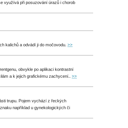
se využívá při posuzování úrazů i chorob
ých kalichů a odvádí ji do močovodu.
>>
 rentgenu, obvykle po aplikaci kontrastní
žilám a k jejich grafickému zachycení..
>>
části trupu. Pojem vychází z řeckých
říznaku například u gynekologických či