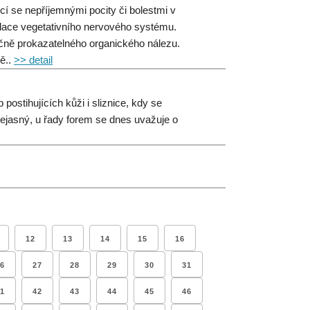
cí se nepříjemnými pocity či bolestmi v
gulace vegetativního nervového systému.
čně prokazatelného organického nálezu.
ě..
>> detail
ostihujících kůži i sliznice, kdy se
nejasný, u řady forem se dnes uvažuje o
12
13
14
15
16
6
27
28
29
30
31
1
42
43
44
45
46