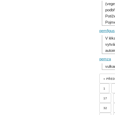
(vege
podbř
Potíž
Pojme
pemfigus
V lék
vytvá
autoi
pemza
vulka
< PŘE
1
17
32