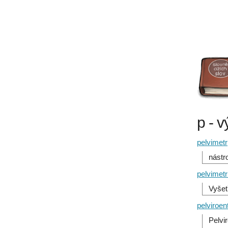
p - v
pelvimetr
nástr
pelvimetr
Vyšet
pelviroe
Pelvi