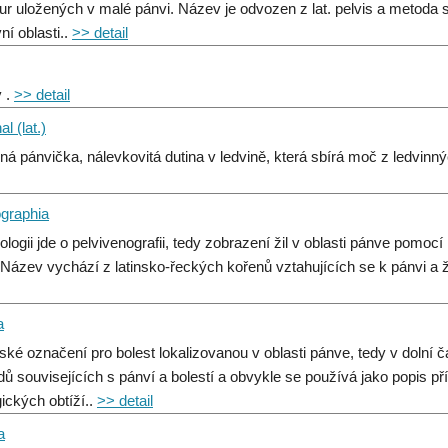
tur uložených v malé pánvi. Název je odvozen z lat. pelvis a metoda 
ní oblasti..
>> detail
 .
>> detail
al (lat.)
nná pánvička, nálevkovitá dutina v ledvině, která sbírá moč z ledvinn
ographia
ologii jde o pelvivenografii, tedy zobrazení žil v oblasti pánve pomocí
. Název vychází z latinsko‑řeckých kořenů vztahujících se k pánvi a 
a
ské označení pro bolest lokalizovanou v oblasti pánve, tedy v dolní 
dů souvisejících s pánví a bolestí a obvykle se používá jako popis p
gických obtíží..
>> detail
a