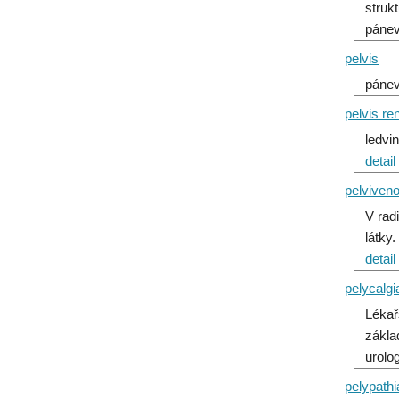
struk
pánev
pelvis
pánev
pelvis ren
ledvi
detail
pelviven
V radi
látky
detail
pelycalgi
Lékař
zákla
urolo
pelypathi