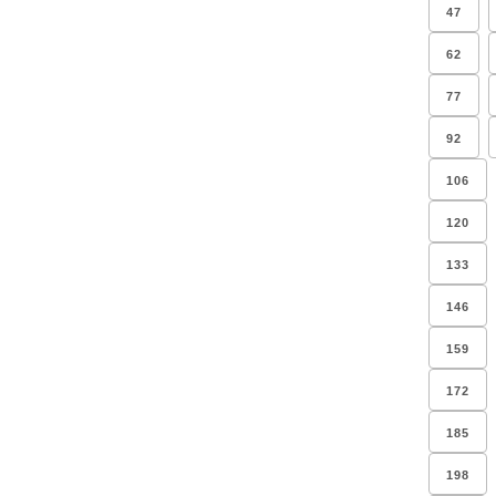
47
62
77
92
106
120
133
146
159
172
185
198