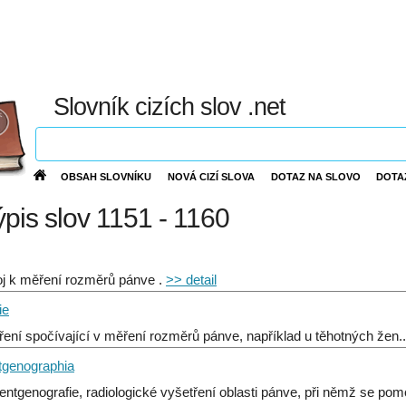
Slovník cizích slov .net
OBSAH SLOVNÍKU
NOVÁ CIZÍ SLOVA
DOTAZ NA SLOVO
DOTA
ýpis slov 1151 - 1160
oj k měření rozměrů pánve .
>> detail
ie
ření spočívající v měření rozměrů pánve, například u těhotných žen.
ntgenographia
rentgenografie, radiologické vyšetření oblasti pánve, při němž se po