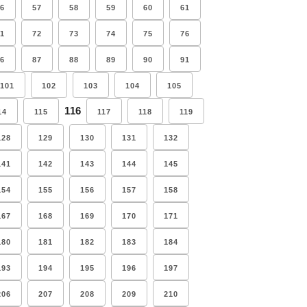
6
57
58
59
60
61
1
72
73
74
75
76
6
87
88
89
90
91
101
102
103
104
105
116
14
115
117
118
119
128
129
130
131
132
141
142
143
144
145
154
155
156
157
158
167
168
169
170
171
180
181
182
183
184
193
194
195
196
197
206
207
208
209
210