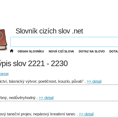
Slovník cizích slov .net
OBSAH SLOVNÍKU
NOVÁ CIZÍ SLOVA
DOTAZ NA SLOVO
DOTA
výpis slov 2221 - 2230
oesie
ictví, básnický výtvor; poetičnost, kouzlo, půvab" .
>> detail
bný, nedůvěryhodný .
>> detail
ový taneční projev, nepárový kreativní tanec .
>> detail