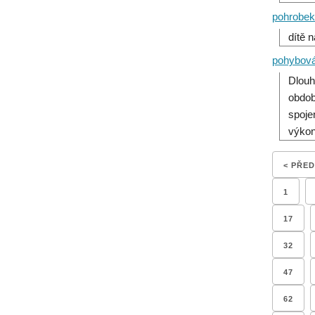
pohrobek
dítě 
pohybová 
Dlouh
obdob
spoje
výkon
< PŘE
1
17
32
47
62