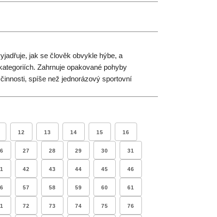
yjadřuje, jak se člověk obvykle hýbe, a
kategoriích. Zahrnuje opakované pohyby
innosti, spíše než jednorázový sportovní
12
13
14
15
16
6
27
28
29
30
31
1
42
43
44
45
46
6
57
58
59
60
61
1
72
73
74
75
76