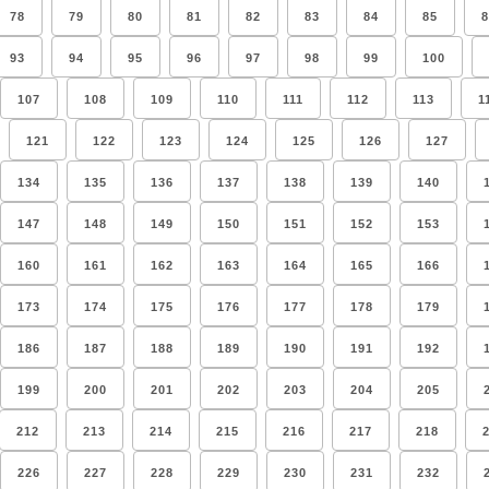
78
79
80
81
82
83
84
85
8
93
94
95
96
97
98
99
100
107
108
109
110
111
112
113
1
121
122
123
124
125
126
127
134
135
136
137
138
139
140
147
148
149
150
151
152
153
160
161
162
163
164
165
166
173
174
175
176
177
178
179
186
187
188
189
190
191
192
199
200
201
202
203
204
205
212
213
214
215
216
217
218
226
227
228
229
230
231
232