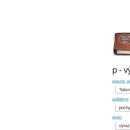
p - 
poezie, p
"básn
pofidérní
pochy
pogo
výraz