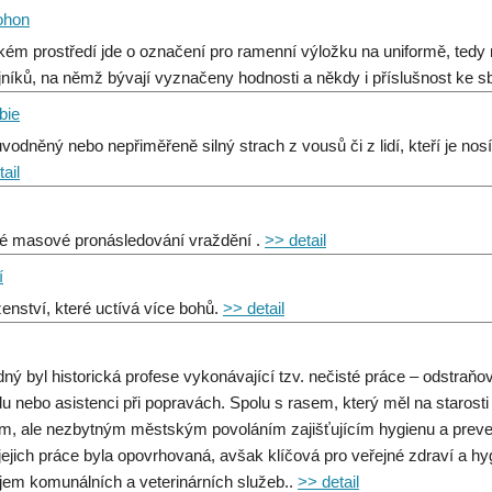
ohon
kém prostředí jde o označení pro ramenní výložku na uniformě, ted
jníků, na němž bývají vyznačeny hodnosti a někdy i příslušnost ke s
bie
vodněný nebo nepřiměřeně silný strach z vousů či z lidí, kteří je no
ail
é masové pronásledování vraždění .
>> detail
í
enství, které uctívá více bohů.
>> detail
ný byl historická profese vykonávající tzv. nečisté práce – odstraňová
u nebo asistenci při popravách. Spolu s rasem, který měl na starosti p
m, ale nezbytným městským povoláním zajišťujícím hygienu a prevenc
 jejich práce byla opovrhovaná, avšak klíčová pro veřejné zdraví a hyg
jem komunálních a veterinárních služeb..
>> detail