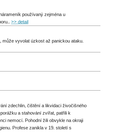
y nárameník používaný zejména u
boru..
>> detail
sí, může vyvolat úzkost až panickou ataku.
ní zdechlin, čištění a likvidaci živočišného
orážku a stahování zvířat, patřili k
i nemocí. Pohodní žili obvykle na okraji
ienu. Profese zanikla v 19. století s