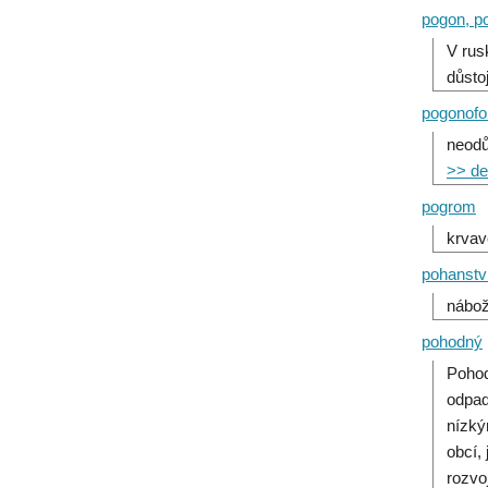
pogon, p
V rus
důsto
pogonofo
neodů
>> det
pogrom
krvav
pohanstv
nábož
pohodný
Pohod
odpad
nízký
obcí,
rozvo