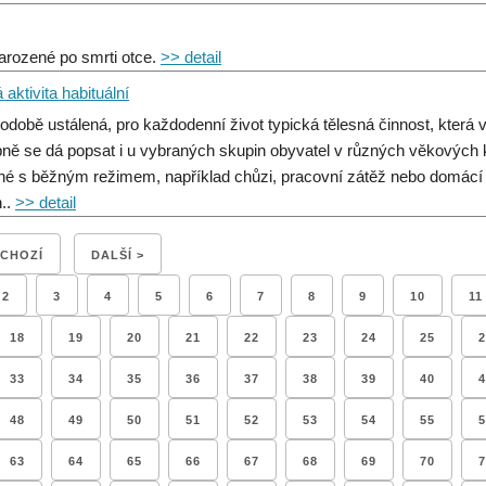
narozené po smrti otce.
>> detail
aktivita habituální
odobě ustálená, pro každodenní život typická tělesná činnost, která v
ně se dá popsat i u vybraných skupin obyvatel v různých věkových 
né s běžným režimem, například chůzi, pracovní zátěž nebo domácí č
..
>> detail
DCHOZÍ
DALŠÍ >
2
3
4
5
6
7
8
9
10
11
18
19
20
21
22
23
24
25
2
33
34
35
36
37
38
39
40
4
48
49
50
51
52
53
54
55
5
63
64
65
66
67
68
69
70
7