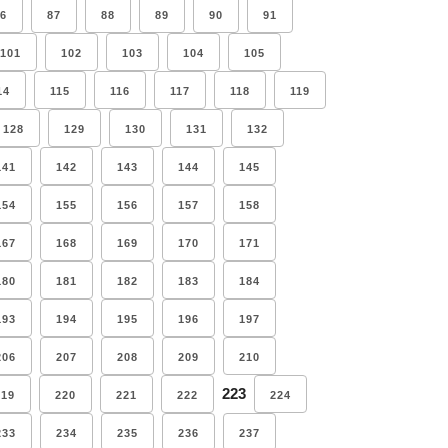
6
87
88
89
90
91
101
102
103
104
105
14
115
116
117
118
119
128
129
130
131
132
141
142
143
144
145
154
155
156
157
158
167
168
169
170
171
180
181
182
183
184
193
194
195
196
197
206
207
208
209
210
223
219
220
221
222
224
233
234
235
236
237