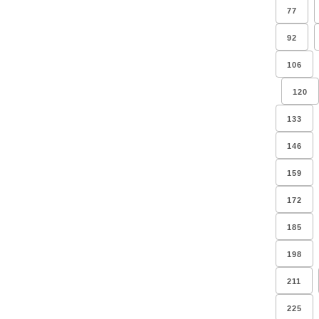
77
92
106
120
133
146
159
172
185
198
211
225