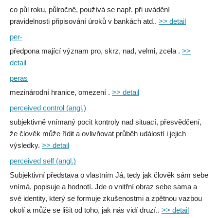
co půl roku, půlročně, používá se např. při uvádění
pravidelnosti připisování úroků v bankách atd..
>> detail
per-
předpona mající význam pro, skrz, nad, velmi, zcela .
>>
detail
peras
mezinárodní hranice, omezení .
>> detail
perceived control (angl.)
subjektivně vnímaný pocit kontroly nad situací, přesvědčení,
že člověk může řídit a ovlivňovat průběh událostí i jejich
výsledky.
>> detail
perceived self (angl.)
Subjektivní představa o vlastním Já, tedy jak člověk sám sebe
vnímá, popisuje a hodnotí. Jde o vnitřní obraz sebe sama a
své identity, který se formuje zkušenostmi a zpětnou vazbou
okolí a může se lišit od toho, jak nás vidí druzí..
>> detail