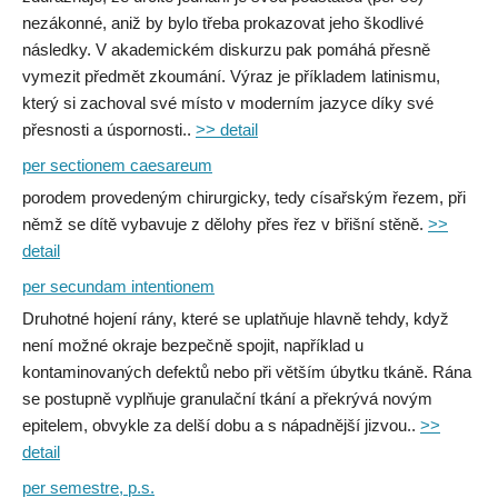
nezákonné, aniž by bylo třeba prokazovat jeho škodlivé
následky. V akademickém diskurzu pak pomáhá přesně
vymezit předmět zkoumání. Výraz je příkladem latinismu,
který si zachoval své místo v moderním jazyce díky své
přesnosti a úspornosti..
>> detail
per sectionem caesareum
porodem provedeným chirurgicky, tedy císařským řezem, při
němž se dítě vybavuje z dělohy přes řez v břišní stěně.
>>
detail
per secundam intentionem
Druhotné hojení rány, které se uplatňuje hlavně tehdy, když
není možné okraje bezpečně spojit, například u
kontaminovaných defektů nebo při větším úbytku tkáně. Rána
se postupně vyplňuje granulační tkání a překrývá novým
epitelem, obvykle za delší dobu a s nápadnější jizvou..
>>
detail
per semestre, p.s.