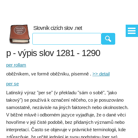
Slovník cizích slov .net
p - výpis slov 1281 - 1290
per rollam
oběžníkem, ve formě oběžníku, písemně .
>> detail
per se
Latinský výraz "per se" (v překladu "sám o sobě", "jako
takový") se používá k označení něčeho, co je posuzováno
samostatně, nezávisle na jiných faktorech nebo okolnostech.
V běžné mluvě i odborném jazyce vyjadřuje, že o dané věci
hovoříme v její čisté podobě, bez přidaných významů nebo
interpretací. Často se objevuje v právnické terminologii, kde
zdůrazňuje, že určité jednání je svou podstatou (per se)