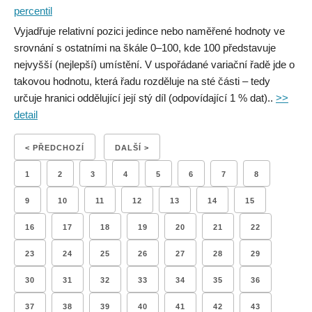
percentil
Vyjadřuje relativní pozici jedince nebo naměřené hodnoty ve
srovnání s ostatními na škále 0–100, kde 100 představuje
nejvyšší (nejlepší) umístění. V uspořádané variační řadě jde o
takovou hodnotu, která řadu rozděluje na sté části – tedy
určuje hranici oddělující její stý díl (odpovídající 1 % dat)..
>>
detail
< PŘEDCHOZÍ
DALŠÍ >
1
2
3
4
5
6
7
8
9
10
11
12
13
14
15
16
17
18
19
20
21
22
23
24
25
26
27
28
29
30
31
32
33
34
35
36
37
38
39
40
41
42
43