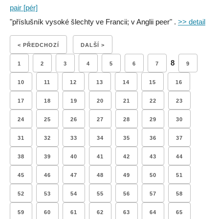
pair [pér]
"příslušník vysoké šlechty ve Francii; v Anglii peer" .
>> detail
< PŘEDCHOZÍ
DALŠÍ >
8
1
2
3
4
5
6
7
9
10
11
12
13
14
15
16
17
18
19
20
21
22
23
24
25
26
27
28
29
30
31
32
33
34
35
36
37
38
39
40
41
42
43
44
45
46
47
48
49
50
51
52
53
54
55
56
57
58
59
60
61
62
63
64
65