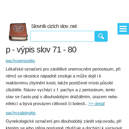
Slovník cizích slov .net
p - výpis slov 71 - 80
pachyperiostitis
Lékařské označení pro zánětlivé onemocnění periosteum, při
němž se okostice nápadně zesiluje a může dojít i k
reaktivnímu zbytnění kosti, takže postižené místo působí
ztluštěle. Název vychází z ř. pachys a z periosteum, tento
stav se často pojí s dlouhodobým drážděním, úrazem nebo
infekcí a bývá provázen citlivostí či bolestí..
>> detail
pachysalpingitis
Gynekologické označení pro dlouhodobý zánět vejcovodu, při
kterém se jeho stěna postupně ztlušťuje a dochází k vazivové