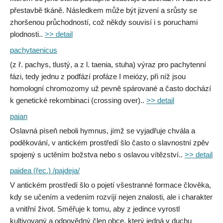
přestavbě tkáně. Následkem může být jizvení a srůsty se
zhoršenou průchodností, což někdy souvisí i s poruchami
plodnosti..
>> detail
pachytaenicus
(z ř. pachys, tlustý, a z l. taenia, stuha) výraz pro pachytenní
fázi, tedy jednu z podfází profáze I meiózy, při níž jsou
homologní chromozomy už pevně spárované a často dochází
k genetické rekombinaci (crossing over)..
>> detail
paian
Oslavná píseň neboli hymnus, jímž se vyjadřuje chvála a
poděkování, v antickém prostředí šlo často o slavnostní zpěv
spojený s uctěním božstva nebo s oslavou vítězství..
>> detail
paidea (řec.) /pajdeja/
V antickém prostředí šlo o pojetí všestranné formace člověka,
kdy se učením a vedením rozvíjí nejen znalosti, ale i charakter
a vnitřní život. Směřuje k tomu, aby z jedince vyrostl
kultivovaný a odpovědný člen obce, který jedná v duchu