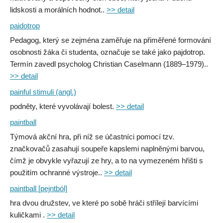
lidskosti a morálních hodnot..
>> detail
paidotrop
Pedagog, který se zejména zaměřuje na přiměřené formování
osobnosti žáka či studenta, označuje se také jako pajdotrop.
Termín zavedl psycholog Christian Caselmann (1889–1979)..
>> detail
painful stimuli (angl.)
podněty, které vyvolávají bolest.
>> detail
paintball
Týmová akční hra, při níž se účastníci pomocí tzv.
značkovačů zasahují soupeře kapslemi naplněnými barvou,
čímž je obvykle vyřazují ze hry, a to na vymezeném hřišti s
použitím ochranné výstroje..
>> detail
paintball [pejntból]
hra dvou družstev, ve které po sobě hráči střílejí barvícími
kuličkami .
>> detail