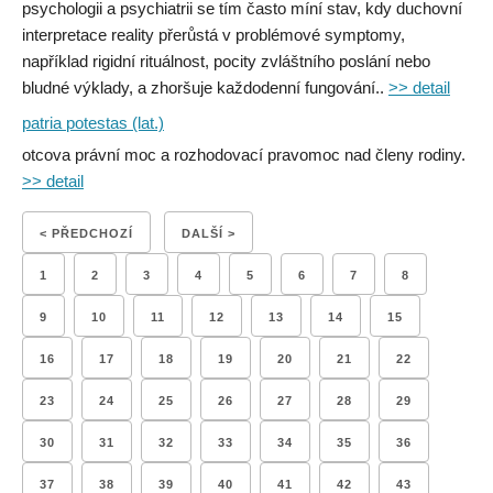
psychologii a psychiatrii se tím často míní stav, kdy duchovní
interpretace reality přerůstá v problémové symptomy,
například rigidní rituálnost, pocity zvláštního poslání nebo
bludné výklady, a zhoršuje každodenní fungování..
>> detail
patria potestas (lat.)
otcova právní moc a rozhodovací pravomoc nad členy rodiny.
>> detail
< PŘEDCHOZÍ
DALŠÍ >
1
2
3
4
5
6
7
8
9
10
11
12
13
14
15
16
17
18
19
20
21
22
23
24
25
26
27
28
29
30
31
32
33
34
35
36
37
38
39
40
41
42
43