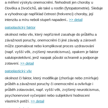
a měření výskytu onemocnění. Nehodnotí jen choroby u
člověka a živočichů, ale také u rostlin (fytopatometrie). Sleduje
a vyhodnocuje například četnost (frekvenci) choroby, její
intenzitu a míru neboli stupeň napadení..
>> detail
patoplastický faktor
okolnost nebo vliv, který nepříznivě zasahuje do průběhu a
závažnosti poruchy, onemocnění či jiné závady a zároveň
může zpomalovat nebo komplikovat proces uzdravování
(např. vyšší věk, zvýšený neuroticismus), opakem je faktor
salutoprotektivní, jenž naopak působí ochranně a podporuje
zotavení.
>> detail
patoplastický vliv
okolnost či faktor, který modifikuje (zhoršuje nebo zmírňuje)
průběh a závažnost poruchy či onemocnění a ovlivňuje i
průběh zotavování, např. vyšší věk, zvýšený neuroticismus,
psychonervové vyčerpání nebo subjektivní hodnocení
vlastních potíží.
>> detail