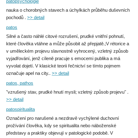
patopsychologie
nauka o chorobných stavech a úchylkách průběhu duševních
pochodů .
>> detail
patos
Silné a často náhlé citové rozrušení, prudké vnitřní pohnutí,
které člověka vtáhne a může působit až přepjatě.;V rétorice a
v uměleckém projevu slavnostně vyhrocený, vzletný způsob
vyjadřování, jenž cíleně pracuje s emocemi publika a má
vyvolat dojetí. V klasické teorii řečnictví se tímto pojmem
označuje apel na city..
>> detail
patos, pathos
"vzrušený stav, prudké hnutí mysli; vzletný způsob projevu" .
>> detail
patospiritualita
Označení pro narušené a nezdravě vychýlené duchovní
prožívání člověka, kdy se spiritualita nebo náboženské
představy a praktiky objevují v patologické podobě. V