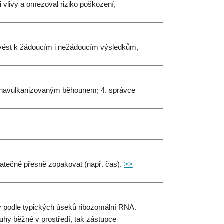
 vlivy a omezoval riziko poškození,
ou vést k žádoucím i nežádoucím výsledkům,
ově navulkanizovaným běhounem; 4. správce
dodatečně přesně zopakovat (např. čas).
>>
y podle typických úseků ribozomální RNA.
uhy běžné v prostředí, tak zástupce