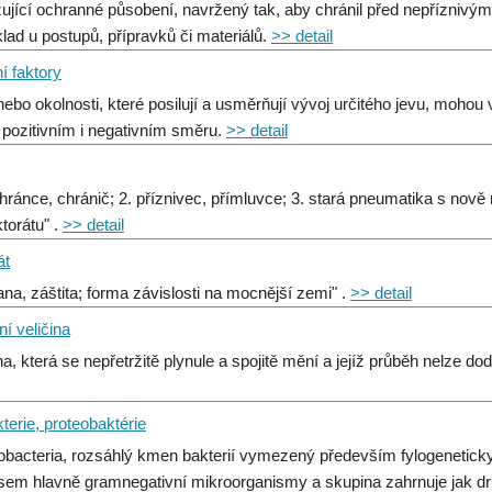
ující ochranné působení, navržený tak, aby chránil před nepříznivými
klad u postupů, přípravků či materiálů.
>> detail
ní faktory
 nebo okolnosti, které posilují a usměrňují vývoj určitého jevu, moh
v pozitivním i negativním směru.
>> detail
chránce, chránič; 2. příznivec, přímluvce; 3. stará pneumatika s n
torátu" .
>> detail
át
ana, záštita; forma závislosti na mocnější zemi" .
>> detail
ní veličina
ina, která se nepřetržitě plynule a spojitě mění a jejíž průběh nelze 
terie, proteobaktérie
obacteria, rozsáhlý kmen bakterií vymezený především fylogenetick
 sem hlavně gramnegativní mikroorganismy a skupina zahrnuje jak dr