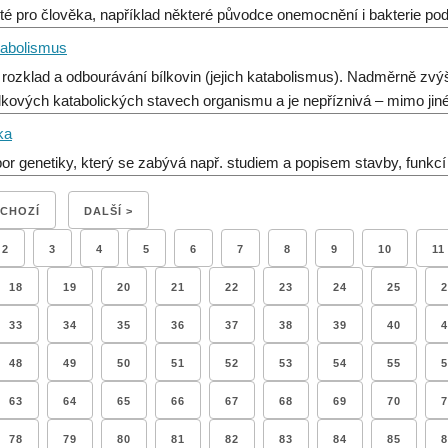
ité pro člověka, například některé původce onemocnění i bakterie podí
tabolismus
 rozklad a odbourávání bílkovin (jejich katabolismus). Nadměrně zvýš
elkových katabolických stavech organismu a je nepříznivá – mimo jin
ka
or genetiky, který se zabývá např. studiem a popisem stavby, funkcí a
DCHOZÍ
DALŠÍ >
2
3
4
5
6
7
8
9
10
11
18
19
20
21
22
23
24
25
2
33
34
35
36
37
38
39
40
4
48
49
50
51
52
53
54
55
5
63
64
65
66
67
68
69
70
7
78
79
80
81
82
83
84
85
8