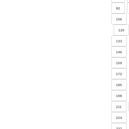
92
106
120
133
146
159
172
185
198
211
224
237