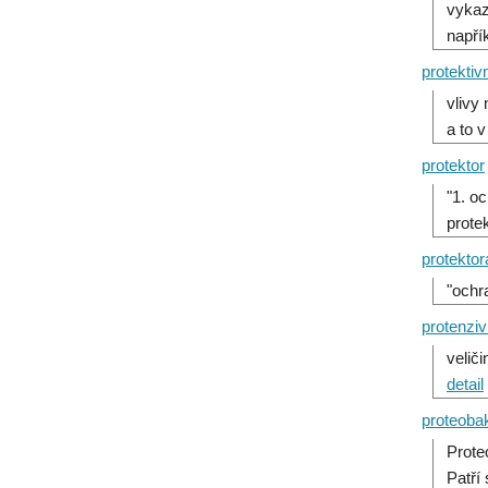
vykaz
napří
protektiv
vlivy
a to 
protektor
"1. o
protek
protektor
"ochr
protenziv
velič
detail
proteobak
Prote
Patří