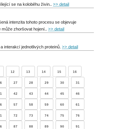
lející se na koloběhu živin..
>> detail
ená intenzita tohoto procesu se objevuje
é může zhoršovat hojení..
>> detail
 interakcí jednotlivých proteinů.
>> detail
12
13
14
15
16
6
27
28
29
30
31
1
42
43
44
45
46
6
57
58
59
60
61
1
72
73
74
75
76
6
87
88
89
90
91