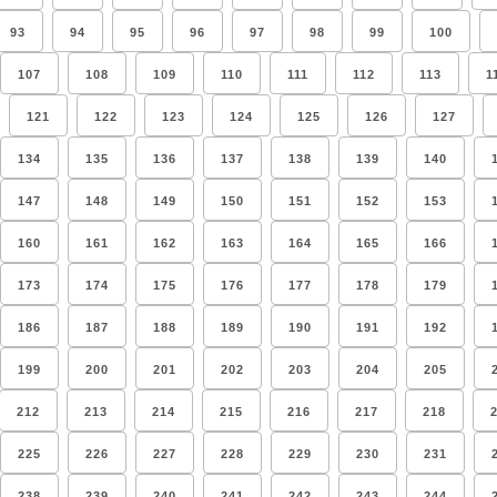
93
94
95
96
97
98
99
100
107
108
109
110
111
112
113
1
121
122
123
124
125
126
127
134
135
136
137
138
139
140
147
148
149
150
151
152
153
160
161
162
163
164
165
166
173
174
175
176
177
178
179
186
187
188
189
190
191
192
199
200
201
202
203
204
205
212
213
214
215
216
217
218
225
226
227
228
229
230
231
238
239
240
241
242
243
244