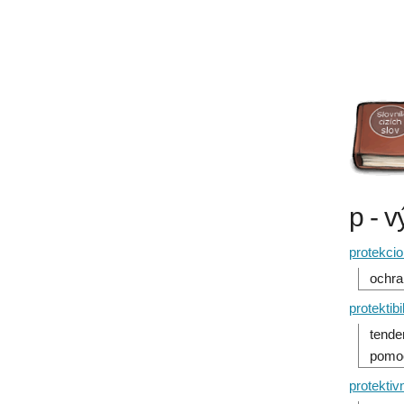
p - 
protekci
ochra
protektibil
tende
pomoc
protektiv