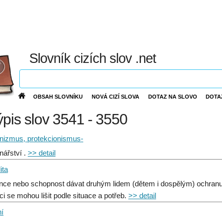
Slovník cizích slov .net
OBSAH SLOVNÍKU
NOVÁ CIZÍ SLOVA
DOTAZ NA SLOVO
DOTA
výpis slov 3541 - 3550
onizmus, protekcionismus-
nářství .
>> detail
ita
nce nebo schopnost dávat druhým lidem (dětem i dospělým) ochranu,
i se mohou lišit podle situace a potřeb.
>> detail
ní