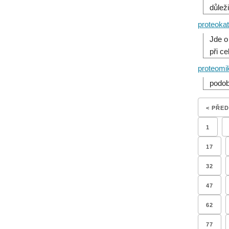
důlež
proteoka
Jde o
při c
proteomi
podob
< PŘE
1
17
32
47
62
77