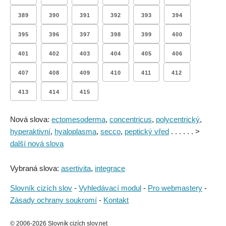
389
390
391
392
393
394
395
396
397
398
399
400
401
402
403
404
405
406
407
408
409
410
411
412
413
414
415
Nová slova:
ectomesoderma
,
concentricus
,
polycentrický
,
hyperaktivní
,
hyaloplasma
,
secco
,
peptický vřed
. . . . . . >
další nová slova
Vybraná slova:
asertivita
,
integrace
Slovník cizích slov
-
Vyhledávací modul
-
Pro webmastery
-
Zásady ochrany soukromí
-
Kontakt
© 2006-2026 Slovník cizích slov.net