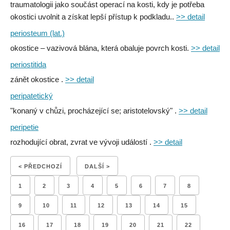
traumatologii jako součást operací na kosti, kdy je potřeba
okostici uvolnit a získat lepší přístup k podkladu..
>> detail
periosteum (lat.)
okostice – vazivová blána, která obaluje povrch kosti.
>> detail
periostitida
zánět okostice .
>> detail
peripatetický
"konaný v chůzi, procházející se; aristotelovský" .
>> detail
peripetie
rozhodující obrat, zvrat ve vývoji událostí .
>> detail
< PŘEDCHOZÍ
DALŠÍ >
1
2
3
4
5
6
7
8
9
10
11
12
13
14
15
16
17
18
19
20
21
22