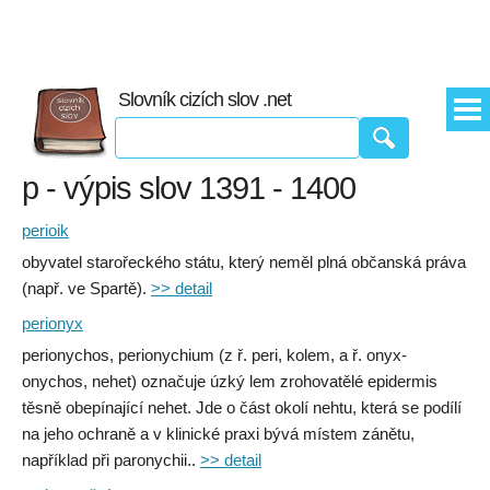
Slovník cizích slov .net
p - výpis slov 1391 - 1400
perioik
obyvatel starořeckého státu, který neměl plná občanská práva
(např. ve Spartě).
>> detail
perionyx
perionychos, perionychium (z ř. peri, kolem, a ř. onyx-
onychos, nehet) označuje úzký lem zrohovatělé epidermis
těsně obepínající nehet. Jde o část okolí nehtu, která se podílí
na jeho ochraně a v klinické praxi bývá místem zánětu,
například při paronychii..
>> detail