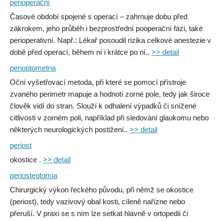
perioperační
Časové období spojené s operací – zahrnuje dobu před
zákrokem, jeho průběh i bezprostřední pooperační fázi, také
perioperativní. Např.: Lékař posoudil rizika celkové anestezie v
době před operací, během ní i krátce po ní..
>> detail
perioptometria
Oční vyšetřovací metoda, při které se pomocí přístroje
zvaného perimetr mapuje a hodnotí zorné pole, tedy jak široce
člověk vidí do stran. Slouží k odhalení výpadků či snížené
citlivosti v zorném poli, například při sledování glaukomu nebo
některých neurologických postižení..
>> detail
periost
okostice .
>> detail
periosteotomia
Chirurgický výkon řeckého původu, při němž se okostice
(periost), tedy vazivový obal kosti, cíleně nařízne nebo
přeruší. V praxi se s ním lze setkat hlavně v ortopedii či