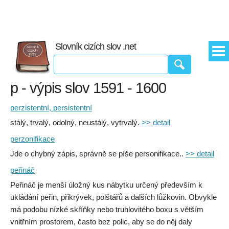
Slovník cizích slov .net
p - výpis slov 1591 - 1600
perzistentní, persistentní
stálý, trvalý, odolný, neustálý, vytrvalý.
>> detail
perzonifikace
Jde o chybný zápis, správně se píše personifikace..
>> detail
peřináč
Peřináč je menší úložný kus nábytku určený především k
ukládání peřin, přikrývek, polštářů a dalších lůžkovin. Obvykle
má podobu nízké skříňky nebo truhlovitého boxu s větším
vnitřním prostorem, často bez polic, aby se do něj daly