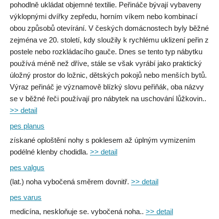
pohodlně ukládat objemné textilie. Peřináče bývají vybaveny
výklopnými dvířky zepředu, horním víkem nebo kombinací
obou způsobů otevírání. V českých domácnostech byly běžné
zejména ve 20. století, kdy sloužily k rychlému uklizení peřin z
postele nebo rozkládacího gauče. Dnes se tento typ nábytku
používá méně než dříve, stále se však vyrábí jako praktický
úložný prostor do ložnic, dětských pokojů nebo menších bytů.
Výraz peřináč je významově blízký slovu peřiňák, oba názvy
se v běžné řeči používají pro nábytek na uschování lůžkovin..
>> detail
pes planus
získané oploštění nohy s poklesem až úplným vymizením
podélné klenby chodidla.
>> detail
pes valgus
(lat.) noha vybočená směrem dovnitř.
>> detail
pes varus
medicína, neskloňuje se. vybočená noha..
>> detail