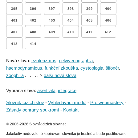
395
396
397
398
399
400
401
402
403
404
405
406
407
408
409
410
411
412
413
414
Nová slova:
ezoterizmus
,
pelvivenographia
,
haemodynamicus
,
funkční zkouška
,
cystoplegia
,
šifonér
,
zoophilia
. . . . . . >
další nová slova
Vybraná slova:
asertivita
,
integrace
Slovník cizích slov
-
Vyhledávací modul
-
Pro webmastery
-
Zásady ochrany soukromí
-
Kontakt
© 2006-2026 Slovník cizích slov.net
Jakékoliv nedovolené kopírování slovníku je trestné a bude postihováno