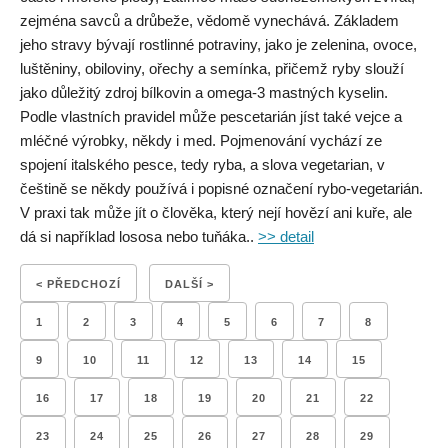
zejména savců a drůbeže, vědomě vynechává. Základem
jeho stravy bývají rostlinné potraviny, jako je zelenina, ovoce,
luštěniny, obiloviny, ořechy a semínka, přičemž ryby slouží
jako důležitý zdroj bílkovin a omega-3 mastných kyselin.
Podle vlastních pravidel může pescetarián jíst také vejce a
mléčné výrobky, někdy i med. Pojmenování vychází ze
spojení italského pesce, tedy ryba, a slova vegetarian, v
češtině se někdy používá i popisné označení rybo-vegetarián.
V praxi tak může jít o člověka, který nejí hovězí ani kuře, ale
dá si například lososa nebo tuňáka..
>> detail
< PŘEDCHOZÍ
DALŠÍ >
1
2
3
4
5
6
7
8
9
10
11
12
13
14
15
16
17
18
19
20
21
22
23
24
25
26
27
28
29