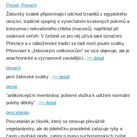
Pesah, Pesach
Židovský svátek připomínající odchod Izraelitů z egyptského
otroctví, tradičně spojený s vynecháním kvašených pokrmů a
konzumací nekvašeného chleba (macesů), například při
sederové večeři. V češtině se pro něj užívá také označení
Přesnice a v náboženské tradici se řadí mezi poutní svátky.
Přirovnání k „židovským velikonocům“ se sice objevuje, ale je
anachronické a významově zavádějící..
>> detail
pesach
jarní židovské svátky .
>> detail
pesar
"antikoncepční membrána; poševní vložka k udržení normální
polohy dělohy" .
>> detail
pescetarián
Pescetarián je člověk, který se stravuje převážně
vegetariánsky, ale do jídelníčku pravidelně zařazuje ryby a
často i mořské plody, zatímco maso suchozemských zvířat,