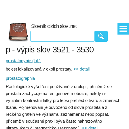
Slovník cizích slov .net
p - výpis slov 3521 - 3530
prostatodynie (lat.)
bolest lokalizovaná v okolí prostaty.
>> detail
prostatographia
Radiologické vyšetření používané v urologii, při němž se
prostata zachycuje na rentgenovém obraze, někdy i s
využitím kontrastní látky pro lepší přehled o tvaru a změnách
tkáně. Pojmenování je odvozeno od slova prostata a z
řeckého grafein ve významu zaznamenat nebo popsat,
přičemž v současné praxi bývá často nahrazováno
ultrazvukem či magnetickou rezonancí..
>> detail