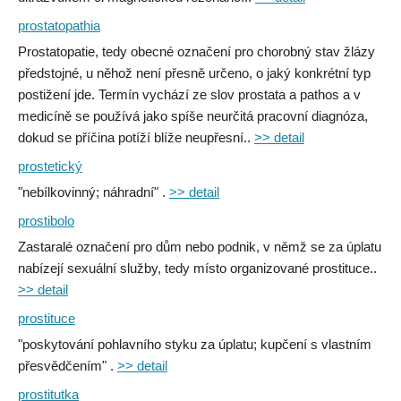
prostatopathia
Prostatopatie, tedy obecné označení pro chorobný stav žlázy
předstojné, u něhož není přesně určeno, o jaký konkrétní typ
postižení jde. Termín vychází ze slov prostata a pathos a v
medicíně se používá jako spíše neurčitá pracovní diagnóza,
dokud se příčina potíží blíže neupřesní..
>> detail
prostetický
"nebílkovinný; náhradní" .
>> detail
prostibolo
Zastaralé označení pro dům nebo podnik, v němž se za úplatu
nabízejí sexuální služby, tedy místo organizované prostituce..
>> detail
prostituce
"poskytování pohlavního styku za úplatu; kupčení s vlastním
přesvědčením" .
>> detail
prostitutka