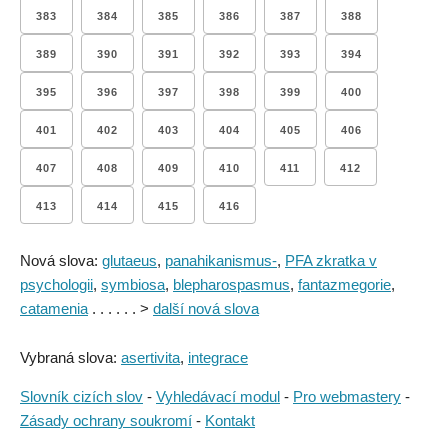
383
384
385
386
387
388
389
390
391
392
393
394
395
396
397
398
399
400
401
402
403
404
405
406
407
408
409
410
411
412
413
414
415
416
Nová slova:
glutaeus
,
panahikanismus-
,
PFA zkratka v
psychologii
,
symbiosa
,
blepharospasmus
,
fantazmegorie
,
catamenia
. . . . . . >
další nová slova
Vybraná slova:
asertivita
,
integrace
Slovník cizích slov
-
Vyhledávací modul
-
Pro webmastery
-
Zásady ochrany soukromí
-
Kontakt