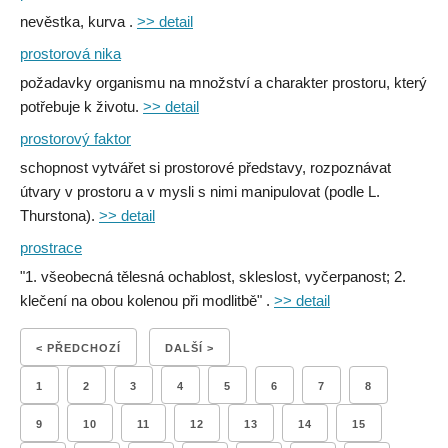
nevěstka, kurva .
>> detail
prostorová nika
požadavky organismu na množství a charakter prostoru, který
potřebuje k životu.
>> detail
prostorový faktor
schopnost vytvářet si prostorové představy, rozpoznávat
útvary v prostoru a v mysli s nimi manipulovat (podle L.
Thurstona).
>> detail
prostrace
"1. všeobecná tělesná ochablost, skleslost, vyčerpanost; 2.
klečení na obou kolenou při modlitbě" .
>> detail
< PŘEDCHOZÍ
DALŠÍ >
1
2
3
4
5
6
7
8
9
10
11
12
13
14
15