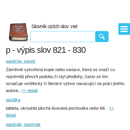
Slovník cizích slov .net
p - výpis slov 821 - 830
pastiche, pastiš
Záměrně vytvořená kopie nebo variace, která se snaží co
nejvěrněji převzít podobu či styl předlohy, často se tím
označuje umělecký či literární výtvor navazující na práci jiného
autora..
>> detail
pastilka
tableta, okrouhlá plochá lisovaná pochoutka nebo lék .
>>
detail
pastinák, pastrnák