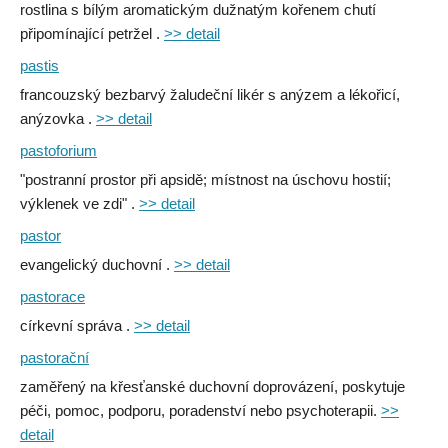
rostlina s bílým aromatickým dužnatým kořenem chutí
připomínající petržel .
>> detail
pastis
francouzský bezbarvý žaludeční likér s anýzem a lékořicí,
anýzovka .
>> detail
pastoforium
"postranní prostor při apsidě; místnost na úschovu hostií;
výklenek ve zdi" .
>> detail
pastor
evangelický duchovní .
>> detail
pastorace
církevní správa .
>> detail
pastorační
zaměřený na křesťanské duchovní doprovázení, poskytuje
péči, pomoc, podporu, poradenství nebo psychoterapii.
>>
detail