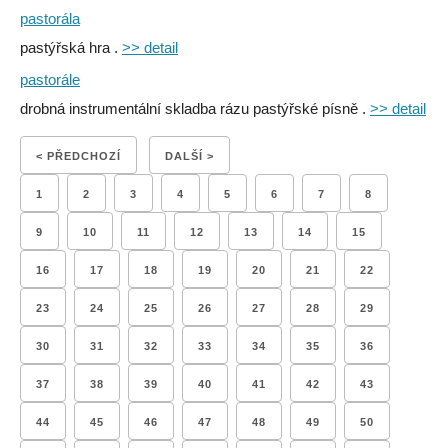
pastorála
pastýřská hra .
>> detail
pastorále
drobná instrumentální skladba rázu pastýřské písně .
>> detail
< PŘEDCHOZÍ
DALŠÍ >
1
2
3
4
5
6
7
8
9
10
11
12
13
14
15
16
17
18
19
20
21
22
23
24
25
26
27
28
29
30
31
32
33
34
35
36
37
38
39
40
41
42
43
44
45
46
47
48
49
50