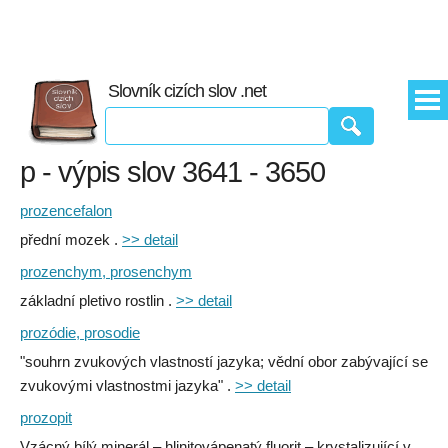
Slovník cizích slov .net
p - výpis slov 3641 - 3650
prozencefalon
přední mozek .
>> detail
prozenchym, prosenchym
základní pletivo rostlin .
>> detail
prozódie, prosodie
"souhrn zvukových vlastností jazyka; vědní obor zabývající se
zvukovými vlastnostmi jazyka" .
>> detail
prozopit
Vzácný bílý minerál – hlinitovápenatý fluorit – krystalizující v