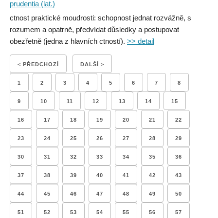
prudentia (lat.)
ctnost praktické moudrosti: schopnost jednat rozvážně, s
rozumem a opatrně, předvídat důsledky a postupovat
obezřetně (jedna z hlavních ctností).
>> detail
< PŘEDCHOZÍ
DALŠÍ >
1
2
3
4
5
6
7
8
9
10
11
12
13
14
15
16
17
18
19
20
21
22
23
24
25
26
27
28
29
30
31
32
33
34
35
36
37
38
39
40
41
42
43
44
45
46
47
48
49
50
51
52
53
54
55
56
57