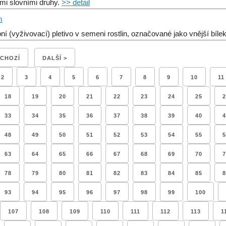
mi slovními druhy.
>> detail
m
ní (vyživovací) pletivo v semeni rostlin, označované jako vnější bíle
DCHOZÍ
DALŠÍ >
2
3
4
5
6
7
8
9
10
11
18
19
20
21
22
23
24
25
2
33
34
35
36
37
38
39
40
4
48
49
50
51
52
53
54
55
5
63
64
65
66
67
68
69
70
7
78
79
80
81
82
83
84
85
8
93
94
95
96
97
98
99
100
107
108
109
110
111
112
113
1