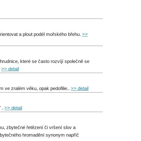
orientovat a plout podél mořského břehu.
>>
pohrudnice, které se často rozvíjí společně se
.
>> detail
ám ve zralém věku, opak pedofilie..
>> detail
" .
>> detail
, zbytečné řetězení či vršení slov a
dbytečného hromadění synonym napříč