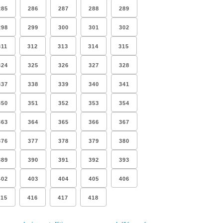
285
286
287
288
289
298
299
300
301
302
311
312
313
314
315
324
325
326
327
328
337
338
339
340
341
350
351
352
353
354
363
364
365
366
367
376
377
378
379
380
389
390
391
392
393
402
403
404
405
406
415
416
417
418