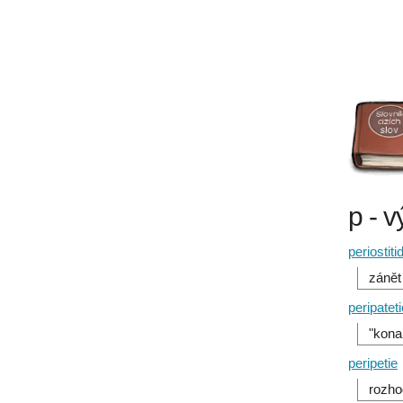
p - v
periostiti
zánět
peripatet
"kona
peripetie
rozhod