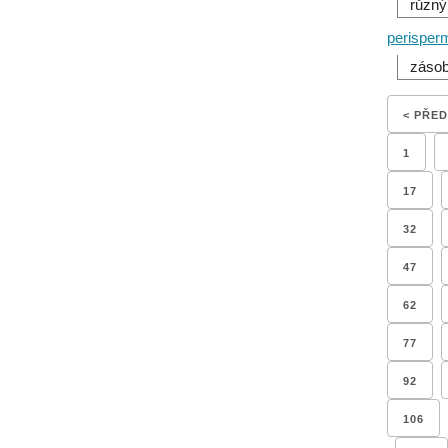
různý
perisper
zásob
< PŘE
1
17
32
47
62
77
92
106