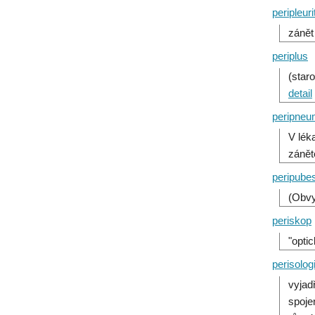
peripleuri
zánět
periplus
(star
detail
peripneu
V léka
zánět
peripubesc
(Obvy
periskop
"opti
perisolo
vyjad
spoje