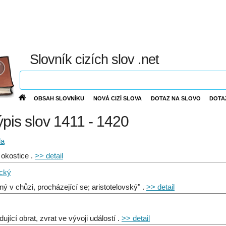
Slovník cizích slov .net
OBSAH SLOVNÍKU
NOVÁ CIZÍ SLOVA
DOTAZ NA SLOVO
DOTA
ýpis slov 1411 - 1420
da
 okostice .
>> detail
ický
ný v chůzi, procházející se; aristotelovský" .
>> detail
ující obrat, zvrat ve vývoji událostí .
>> detail