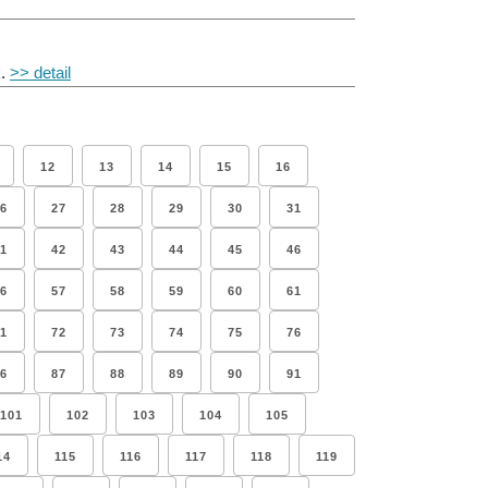
k.
>> detail
12
13
14
15
16
6
27
28
29
30
31
1
42
43
44
45
46
6
57
58
59
60
61
1
72
73
74
75
76
6
87
88
89
90
91
101
102
103
104
105
14
115
116
117
118
119