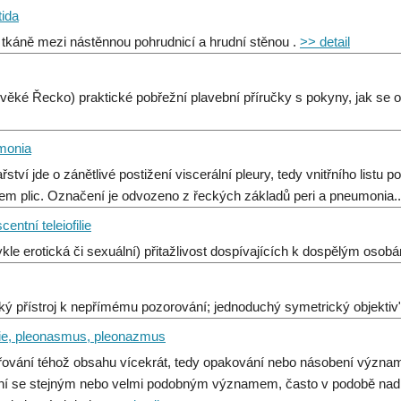
tida
 tkáně mezi nástěnnou pohrudnicí a hrudní stěnou .
>> detail
ověké Řecko) praktické pobřežní plavební příručky s pokyny, jak se 
monia
řství jde o zánětlivé postižení viscerální pleury, tedy vnitřního listu 
em plic. Označení je odvozeno z řeckých základů peri a pneumonia.
entní teleiofilie
kle erotická či sexuální) přitažlivost dospívajících k dospělým osob
cký přístroj k nepřímému pozorování; jednoduchý symetrický objektiv
gie, pleonasmus, pleonazmus
řování téhož obsahu vícekrát, tedy opakování nebo násobení významu
ní se stejným nebo velmi podobným významem, často v podobě na