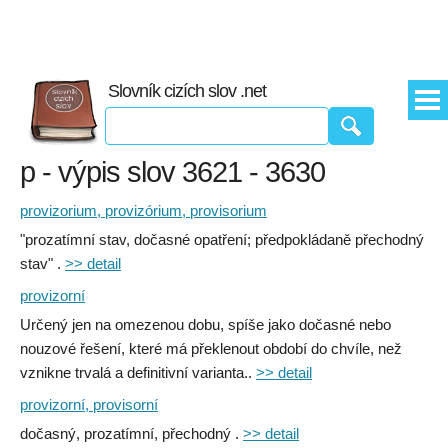
Slovník cizích slov .net
p - výpis slov 3621 - 3630
provizorium, provizórium, provisorium
"prozatímní stav, dočasné opatření; předpokládaně přechodný
stav" .
>> detail
provizorní
Určený jen na omezenou dobu, spíše jako dočasné nebo
nouzové řešení, které má překlenout období do chvíle, než
vznikne trvalá a definitivní varianta..
>> detail
provizorní, provisorní
dočasný, prozatímní, přechodný .
>> detail