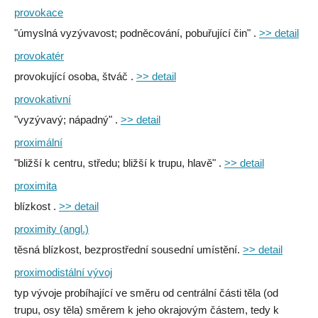
provokace
"úmyslná vyzývavost; podněcování, pobuřující čin" .
>> detail
provokatér
provokující osoba, štváč .
>> detail
provokativní
"vyzývavý; nápadný" .
>> detail
proximální
"bližší k centru, středu; bližší k trupu, hlavě" .
>> detail
proximita
blízkost .
>> detail
proximity (angl.)
těsná blízkost, bezprostřední sousední umístění.
>> detail
proximodistální vývoj
typ vývoje probíhající ve směru od centrální části těla (od
trupu, osy těla) směrem k jeho okrajovým částem, tedy k