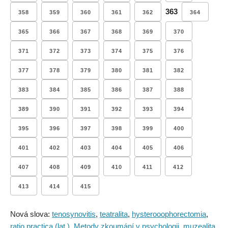
363
358
359
360
361
362
364
365
366
367
368
369
370
371
372
373
374
375
376
377
378
379
380
381
382
383
384
385
386
387
388
389
390
391
392
393
394
395
396
397
398
399
400
401
402
403
404
405
406
407
408
409
410
411
412
413
414
415
Nová slova:
tenosynovitis
,
teatralita
,
hysterooophorectomia
,
ratio practica (lat.)
,
Metody zkoumání v psychologii
,
muzealita
,