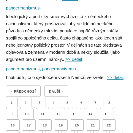
pangermanismus-
Ideologický a politický směr vycházející z německého
nacionalismu, který prosazoval, aby se lidé německého
původu a německy mluvící populace napříč různými státy
spojili do společného celku, často chápaného jako jeden stát
nebo jednotný politický prostor. V dějinách se tato představa
objevovala zejména v moderní době a někdy sloužila i jako
argument pro územní nároky..
>> detail
pangermanizmus, pangermanismus-
hnutí usilující o sjednocení všech Němců ve světě .
>> detail
< PŘEDCHOZÍ
DALŠÍ >
1
2
3
4
5
6
7
8
9
10
11
12
13
14
15
16
17
18
19
20
21
22