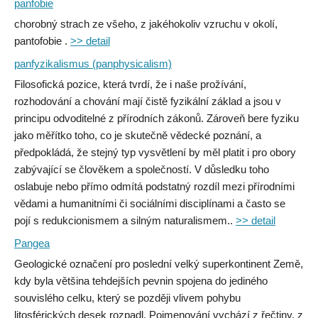
panfobie
chorobný strach ze všeho, z jakéhokoliv vzruchu v okolí,
pantofobie .
>> detail
panfyzikalismus (panphysicalism)
Filosofická pozice, která tvrdí, že i naše prožívání,
rozhodování a chování mají čistě fyzikální základ a jsou v
principu odvoditelné z přírodních zákonů. Zároveň bere fyziku
jako měřítko toho, co je skutečně vědecké poznání, a
předpokládá, že stejný typ vysvětlení by měl platit i pro obory
zabývající se člověkem a společností. V důsledku toho
oslabuje nebo přímo odmítá podstatný rozdíl mezi přírodními
vědami a humanitními či sociálními disciplínami a často se
pojí s redukcionismem a silným naturalismem..
>> detail
Pangea
Geologické označení pro poslední velký superkontinent Země,
kdy byla většina tehdejších pevnin spojena do jediného
souvislého celku, který se později vlivem pohybu
litosférických desek rozpadl. Pojmenování vychází z řečtiny, z