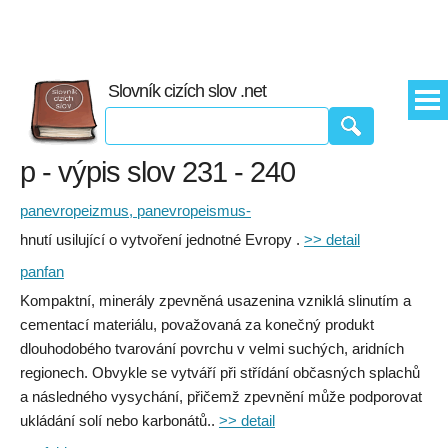
Slovník cizích slov .net
p - výpis slov 231 - 240
panevropeizmus, panevropeismus-
hnutí usilující o vytvoření jednotné Evropy .
>> detail
panfan
Kompaktní, minerály zpevněná usazenina vzniklá slinutím a
cementací materiálu, považovaná za konečný produkt
dlouhodobého tvarování povrchu v velmi suchých, aridních
regionech. Obvykle se vytváří při střídání občasných splachů
a následného vysychání, přičemž zpevnění může podporovat
ukládání solí nebo karbonátů..
>> detail