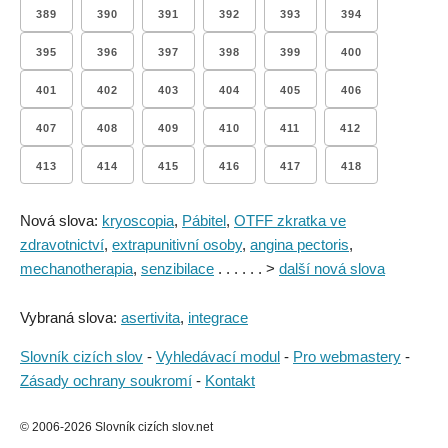
389
390
391
392
393
394
395
396
397
398
399
400
401
402
403
404
405
406
407
408
409
410
411
412
413
414
415
416
417
418
Nová slova:
kryoscopia
,
Pábitel
,
OTFF zkratka ve
zdravotnictví
,
extrapunitivní osoby
,
angina pectoris
,
mechanotherapia
,
senzibilace
. . . . . . >
další nová slova
Vybraná slova:
asertivita
,
integrace
Slovník cizích slov
-
Vyhledávací modul
-
Pro webmastery
-
Zásady ochrany soukromí
-
Kontakt
© 2006-2026 Slovník cizích slov.net