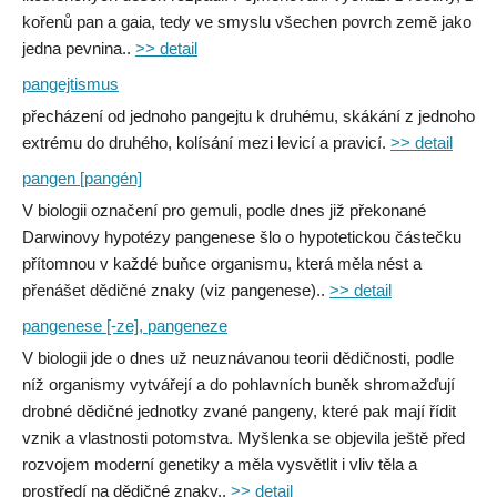
kořenů pan a gaia, tedy ve smyslu všechen povrch země jako
jedna pevnina..
>> detail
pangejtismus
přecházení od jednoho pangejtu k druhému, skákání z jednoho
extrému do druhého, kolísání mezi levicí a pravicí.
>> detail
pangen [pangén]
V biologii označení pro gemuli, podle dnes již překonané
Darwinovy hypotézy pangenese šlo o hypotetickou částečku
přítomnou v každé buňce organismu, která měla nést a
přenášet dědičné znaky (viz pangenese)..
>> detail
pangenese [-ze], pangeneze
V biologii jde o dnes už neuznávanou teorii dědičnosti, podle
níž organismy vytvářejí a do pohlavních buněk shromažďují
drobné dědičné jednotky zvané pangeny, které pak mají řídit
vznik a vlastnosti potomstva. Myšlenka se objevila ještě před
rozvojem moderní genetiky a měla vysvětlit i vliv těla a
prostředí na dědičné znaky..
>> detail