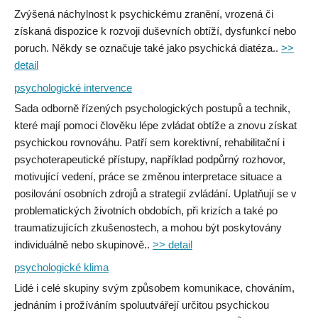
Zvýšená náchylnost k psychickému zranění, vrozená či
získaná dispozice k rozvoji duševních obtíží, dysfunkcí nebo
poruch. Někdy se označuje také jako psychická diatéza..
>>
detail
psychologické intervence
Sada odborně řízených psychologických postupů a technik,
které mají pomoci člověku lépe zvládat obtíže a znovu získat
psychickou rovnováhu. Patří sem korektivní, rehabilitační i
psychoterapeutické přístupy, například podpůrný rozhovor,
motivující vedení, práce se změnou interpretace situace a
posilování osobních zdrojů a strategií zvládání. Uplatňují se v
problematických životních obdobích, při krizích a také po
traumatizujících zkušenostech, a mohou být poskytovány
individuálně nebo skupinově..
>> detail
psychologické klima
Lidé i celé skupiny svým způsobem komunikace, chováním,
jednáním i prožíváním spoluutvářejí určitou psychickou