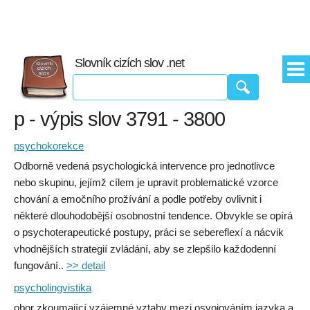
Slovník cizích slov .net
p - výpis slov 3791 - 3800
psychokorekce
Odborně vedená psychologická intervence pro jednotlivce
nebo skupinu, jejímž cílem je upravit problematické vzorce
chování a emočního prožívání a podle potřeby ovlivnit i
některé dlouhodobější osobnostní tendence. Obvykle se opírá
o psychoterapeutické postupy, práci se sebereflexí a nácvik
vhodnějších strategií zvládání, aby se zlepšilo každodenní
fungování..
>> detail
psycholingvistika
obor zkoumající vzájemné vztahy mezi osvojováním jazyka a