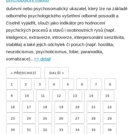
duševní nebo psychosomatický ukazatel, který lze na základě
odborného psychologického vyšetření odborně posoudit a
číselně vyjádřit, slouží jako indikátor pro hodnocení
psychických procesů a stavů i osobnostních rysů (např.
inteligence, extraverze, introverze, interpersonální senzitivita,
stabilita) a také jejich odchylek či poruch (např. hostilita,
neuroticismus, psychoticismus, fobie, paranoidita,
somatizace)..
>> detail
< PŘEDCHOZÍ
DALŠÍ >
1
2
3
4
5
6
7
8
9
10
11
12
13
14
15
16
17
18
19
20
21
22
23
24
25
26
27
28
29
30
31
32
33
34
35
36