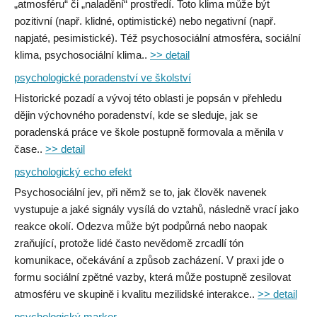
„atmosféru“ či „naladění“ prostředí. Toto klima může být
pozitivní (např. klidné, optimistické) nebo negativní (např.
napjaté, pesimistické). Též psychosociální atmosféra, sociální
klima, psychosociální klima..
>> detail
psychologické poradenství ve školství
Historické pozadí a vývoj této oblasti je popsán v přehledu
dějin výchovného poradenství, kde se sleduje, jak se
poradenská práce ve škole postupně formovala a měnila v
čase..
>> detail
psychologický echo efekt
Psychosociální jev, při němž se to, jak člověk navenek
vystupuje a jaké signály vysílá do vztahů, následně vrací jako
reakce okolí. Odezva může být podpůrná nebo naopak
zraňující, protože lidé často nevědomě zrcadlí tón
komunikace, očekávání a způsob zacházení. V praxi jde o
formu sociální zpětné vazby, která může postupně zesilovat
atmosféru ve skupině i kvalitu mezilidské interakce..
>> detail
psychologický marker