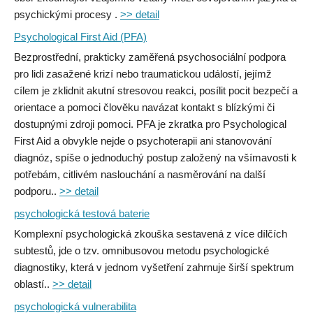
psychickými procesy .
>> detail
Psychological First Aid (PFA)
Bezprostřední, prakticky zaměřená psychosociální podpora
pro lidi zasažené krizí nebo traumatickou událostí, jejímž
cílem je zklidnit akutní stresovou reakci, posílit pocit bezpečí a
orientace a pomoci člověku navázat kontakt s blízkými či
dostupnými zdroji pomoci. PFA je zkratka pro Psychological
First Aid a obvykle nejde o psychoterapii ani stanovování
diagnóz, spíše o jednoduchý postup založený na všímavosti k
potřebám, citlivém naslouchání a nasměrování na další
podporu..
>> detail
psychologická testová baterie
Komplexní psychologická zkouška sestavená z více dílčích
subtestů, jde o tzv. omnibusovou metodu psychologické
diagnostiky, která v jednom vyšetření zahrnuje širší spektrum
oblastí..
>> detail
psychologická vulnerabilita