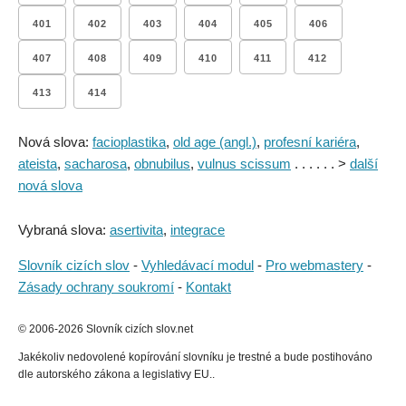
401
402
403
404
405
406
407
408
409
410
411
412
413
414
Nová slova:
facioplastika
,
old age (angl.)
,
profesní kariéra
,
ateista
,
sacharosa
,
obnubilus
,
vulnus scissum
. . . . . . >
další
nová slova
Vybraná slova:
asertivita
,
integrace
Slovník cizích slov
-
Vyhledávací modul
-
Pro webmastery
-
Zásady ochrany soukromí
-
Kontakt
© 2006-2026 Slovník cizích slov.net
Jakékoliv nedovolené kopírování slovníku je trestné a bude postihováno
dle autorského zákona a legislativy EU..