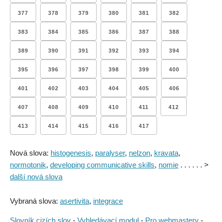
377
378
379
380
381
382
383
384
385
386
387
388
389
390
391
392
393
394
395
396
397
398
399
400
401
402
403
404
405
406
407
408
409
410
411
412
413
414
415
416
417
Nová slova:
histogenesis
,
paralyser
,
nelzon
,
kravata
,
normotonik
,
developing communicative skills
,
nomie
. . . . . . >
další nová slova
Vybraná slova:
asertivita
,
integrace
Slovník cizích slov
-
Vyhledávací modul
-
Pro webmastery
-