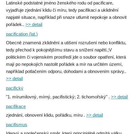
Latinské podstatné jméno ženského rodu od pacificare,
vyjadřuje zjednání klidu či míru, tedy pacifikaci a uklidnění
napjaté situace, například při snaze utlumit nepokoje a obnovit
pořádek..
>> detail
pacification (lat.)
Obecně znamená zklidnění a utišení rozrušení nebo konfliktu,
tedy přechod k pokojnějšímu stavu a snížení napětí.;V
politickém či vojenském prostředí jde o soubor opatření, která
mají po nepokojích nastolit pořádek a mír na určitém území,
například potlačením odporu, dohodami a obnovením správy..
>> detail
pacifický
"1. mírumilovný, mírný, pacifistický; 2. tichomořský" .
>> detail
pacifikace
zjednání, obnovení klidu, pořádku, míru .
>> detail
pacifismus
Ideový a společenský směr, který principiálně odmítá válku