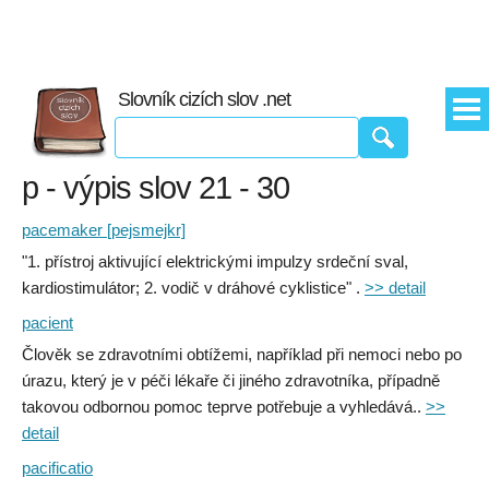
Slovník cizích slov .net
p - výpis slov 21 - 30
pacemaker [pejsmejkr]
"1. přístroj aktivující elektrickými impulzy srdeční sval,
kardiostimulátor; 2. vodič v dráhové cyklistice" .
>> detail
pacient
Člověk se zdravotními obtížemi, například při nemoci nebo po
úrazu, který je v péči lékaře či jiného zdravotníka, případně
takovou odbornou pomoc teprve potřebuje a vyhledává..
>>
detail
pacificatio