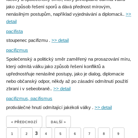
jako způsob řešení sporů a dává přednost mírovým,
nenásilným postupům, například vyjednávání a diplomacii..
>>
detail
pacifista
stoupenec pacifizmu .
>> detail
pacifizmus
Společenský a politický směr zaměřený na prosazování míru,
který odmítá válku jako způsob řešení konfliktů a
upřednostňuje nenásilné postupy, jako je dialog, diplomacie
nebo občanský odpor, někdy až po zásadní odmítnutí použití
zbraní i v sebeobraně..
>> detail
pacifizmus, pacifismus
protiválečné hnutí odmítající jakékoli války .
>> detail
< PŘEDCHOZÍ
DALŠÍ >
3
1
2
4
5
6
7
8
9