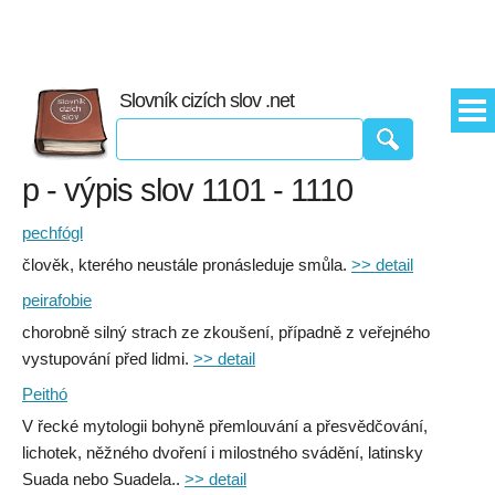
Slovník cizích slov .net
p - výpis slov 1101 - 1110
pechfógl
člověk, kterého neustále pronásleduje smůla.
>> detail
peirafobie
chorobně silný strach ze zkoušení, případně z veřejného
vystupování před lidmi.
>> detail
Peithó
V řecké mytologii bohyně přemlouvání a přesvědčování,
lichotek, něžného dvoření i milostného svádění, latinsky
Suada nebo Suadela..
>> detail