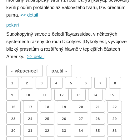
kvůli plodům protáhlého až válcovitého tvaru, tzv. ořechům
puma.
>> detail
pekari
Sudokopytný savec z čeledi Tayassuidae, v některých
systémech řazený do rodu Dicotyles [Dykotyles], vývojově
blízký prasatům a rozšířený hlavně v teplejších částech
Ameriky..
>> detail
< PŘEDCHOZÍ
DALŠÍ >
1
2
3
4
5
6
7
8
9
10
11
12
13
14
15
16
17
18
19
20
21
22
23
24
25
26
27
28
29
30
31
32
33
34
35
36