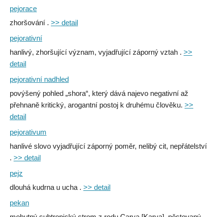
pejorace
zhoršování .
>> detail
pejorativní
hanlivý, zhoršující význam, vyjadřující záporný vztah .
>>
detail
pejorativní nadhled
povýšený pohled „shora“, který dává najevo negativní až
přehnaně kritický, arogantní postoj k druhému člověku.
>>
detail
pejorativum
hanlivé slovo vyjadřující záporný poměr, nelibý cit, nepřátelství
.
>> detail
pejz
dlouhá kudrna u ucha .
>> detail
pekan
mohutný subtropický strom z rodu Carya [Karya], pěstovaný