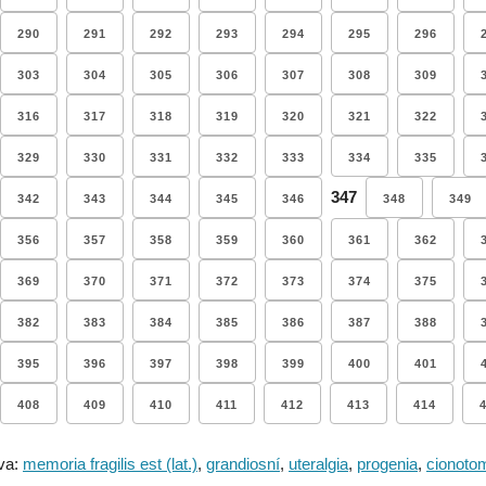
290
291
292
293
294
295
296
303
304
305
306
307
308
309
316
317
318
319
320
321
322
329
330
331
332
333
334
335
347
342
343
344
345
346
348
349
356
357
358
359
360
361
362
369
370
371
372
373
374
375
382
383
384
385
386
387
388
395
396
397
398
399
400
401
408
409
410
411
412
413
414
va:
memoria fragilis est (lat.)
,
grandiosní
,
uteralgia
,
progenia
,
cionoto