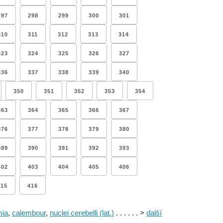
297
298
299
300
301
310
311
312
313
314
323
324
325
326
327
336
337
338
339
340
350
351
352
353
354
363
364
365
366
367
376
377
378
379
380
389
390
391
392
393
402
403
404
405
406
415
416
mia
,
calembour
,
nuclei cerebelli (lat.)
. . . . . . >
další