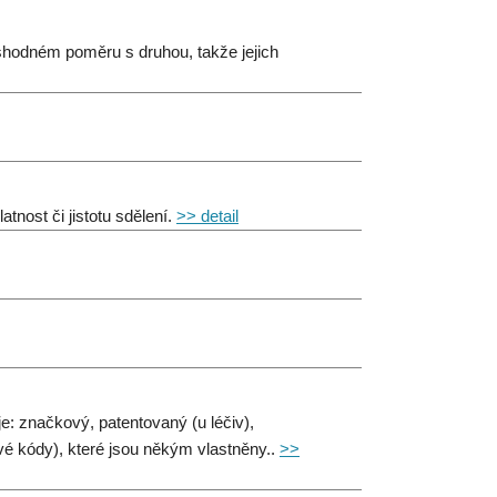
 shodném poměru s druhou, takže jejich
tnost či jistotu sdělení.
>> detail
je: značkový, patentovaný (u léčiv),
vé kódy), které jsou někým vlastněny..
>>