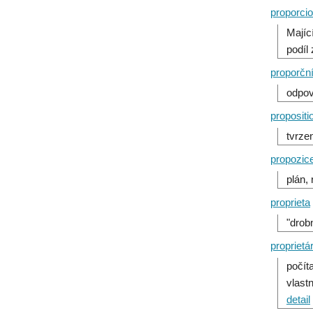
proporcio
Majíc
podíl
proporčn
odpov
propositi
tvrze
propozic
plán,
proprieta
"drob
proprietá
počít
vlast
detail