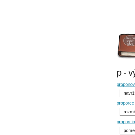
p - 
propono
navrž
proporce
rozmě
proporcio
poměr