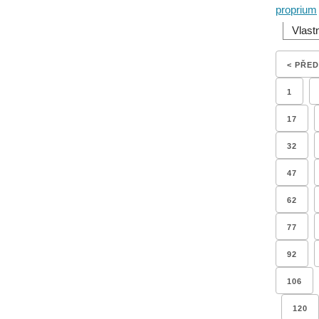
proprium
Vlast
< PŘE
1
17
32
47
62
77
92
106
120