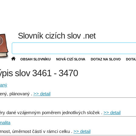
Slovník cizích slov .net
OBSAH SLOVNÍKU
NOVÁ CIZÍ SLOVA
DOTAZ NA SLOVO
DOTA
výpis slov 3461 - 3470
vaný
ený, plánovaný .
>> detail
ry dané vzájemným poměrem jednotlivých složek .
>> detail
nalita
nost, úměrnost částí v rámci celku .
>> detail