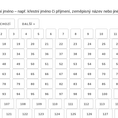
ní jméno – např. křestní jméno či příjmení, zeměpisný název nebo jin
DCHOZÍ
DALŠÍ >
2
3
4
5
6
7
8
9
10
11
18
19
20
21
22
23
24
25
2
33
34
35
36
37
38
39
40
4
48
49
50
51
52
53
54
55
5
63
64
65
66
67
68
69
70
7
78
79
80
81
82
83
84
85
8
93
94
95
96
97
98
99
100
107
108
109
110
111
112
113
1
121
122
123
124
125
126
127