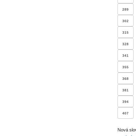
289
302
315
328
341
355
368
381
394
407
Nová slo