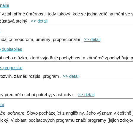
nální
í vztah přímé úměrnosti, tedy takový, kde se jedna veličina mění ve
 zůstává stejný..
>> detail
í
ídající proporcím, úměrný, proporcionální .
>> detail
o dubitabiles
ní nebo otázka, která vyjadřuje pochybnost a záměrně zpochybňuje pla
e, proposice
 rozvrh, záměr, rozpis, program .
>> detail
ný předmět osobní potřeby; vlastnictví" .
>> detail
rní
ače, software. Slovo pocházející z angličtiny. Jeho význam v češtině 
nický. V oblasti počítačových programů značí programy (jejich zdrojo