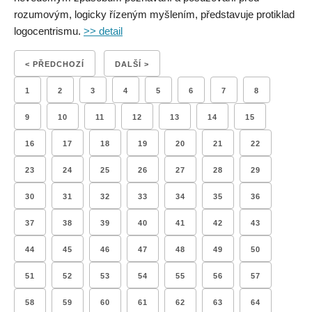
rozumovým, logicky řízeným myšlením, představuje protiklad
logocentrismu.
>> detail
< PŘEDCHOZÍ
DALŠÍ >
1
2
3
4
5
6
7
8
9
10
11
12
13
14
15
16
17
18
19
20
21
22
23
24
25
26
27
28
29
30
31
32
33
34
35
36
37
38
39
40
41
42
43
44
45
46
47
48
49
50
51
52
53
54
55
56
57
58
59
60
61
62
63
64