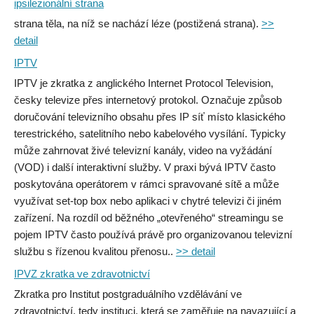
ipsilezionální strana
strana těla, na níž se nachází léze (postižená strana).
>>
detail
IPTV
IPTV je zkratka z anglického Internet Protocol Television,
česky televize přes internetový protokol. Označuje způsob
doručování televizního obsahu přes IP síť místo klasického
terestrického, satelitního nebo kabelového vysílání. Typicky
může zahrnovat živé televizní kanály, video na vyžádání
(VOD) i další interaktivní služby. V praxi bývá IPTV často
poskytována operátorem v rámci spravované sítě a může
využívat set-top box nebo aplikaci v chytré televizi či jiném
zařízení. Na rozdíl od běžného „otevřeného“ streamingu se
pojem IPTV často používá právě pro organizovanou televizní
službu s řízenou kvalitou přenosu..
>> detail
IPVZ zkratka ve zdravotnictví
Zkratka pro Institut postgraduálního vzdělávání ve
zdravotnictví, tedy instituci, která se zaměřuje na navazující a