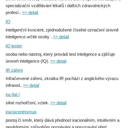
specializační vzdělávání lékařů i dalších zdravotnických
profesí..
>> detail
IQ
inteligenční kvocient, zjednodušené číselné označení úrovně
inteligence určité osoby .
>> detail
IQ tester
osoba nebo nástroj, který provádí test inteligence a zjišťuje
úroveň inteligence (IQ).
>> detail
IR záření
Infračervené záření, zkratka IR pochází z anglického výrazu
infrared..
>> detail
ira (lat.)
silné rozhořčení, vztek.
>> detail
iraciocentrismus
postoj či směr, který dává přednost iracionálním, intuitivním a
nevědomým způsobům poznávání a posuzování před