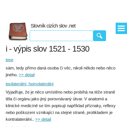
Slovník cizích slov .net
i - výpis slov 1521 - 1530
ipse
sám, tedy přímo daná osoba či věc, nikoli někdo nebo něco
jiného.
>> detail
ipsilaterální, homolaterální
Vyjadřuje, že je něco umístěno nebo probíhá na téže straně
těla či orgánu jako jiný porovnávaný útvar. V anatomii a
klinické medicíně se tím popisují například příznaky, reflexy
nebo poškození vznikající na stejné straně, protikladem je
kontralaterální..
>> detail