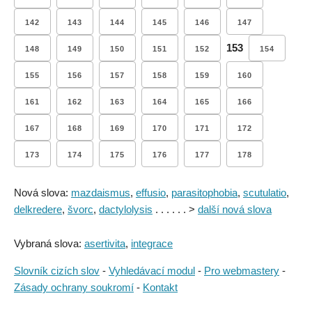
142
143
144
145
146
147
153
148
149
150
151
152
154
155
156
157
158
159
160
161
162
163
164
165
166
167
168
169
170
171
172
173
174
175
176
177
178
Nová slova:
mazdaismus
,
effusio
,
parasitophobia
,
scutulatio
,
delkredere
,
švorc
,
dactylolysis
. . . . . . >
další nová slova
Vybraná slova:
asertivita
,
integrace
Slovník cizích slov
-
Vyhledávací modul
-
Pro webmastery
-
Zásady ochrany soukromí
-
Kontakt