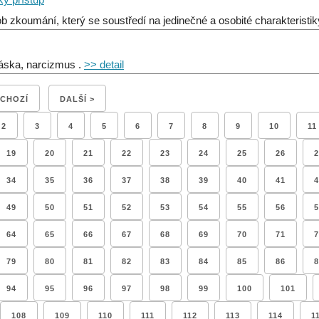
b zkoumání, který se soustředí na jedinečné a osobité charakteristi
áska, narcizmus .
>> detail
DCHOZÍ
DALŠÍ >
2
3
4
5
6
7
8
9
10
11
19
20
21
22
23
24
25
26
2
34
35
36
37
38
39
40
41
4
49
50
51
52
53
54
55
56
5
64
65
66
67
68
69
70
71
7
79
80
81
82
83
84
85
86
8
94
95
96
97
98
99
100
101
108
109
110
111
112
113
114
1