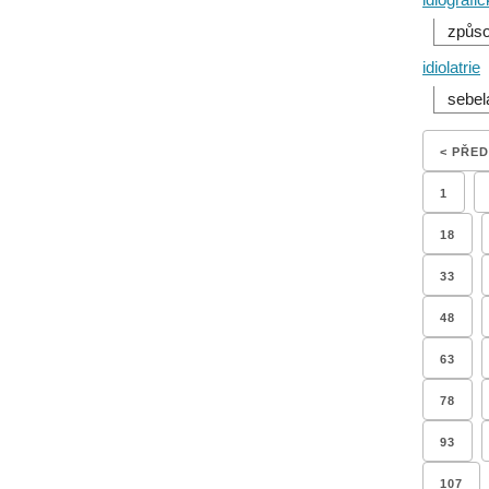
způso
idiolatrie
sebel
< PŘE
1
18
33
48
63
78
93
107