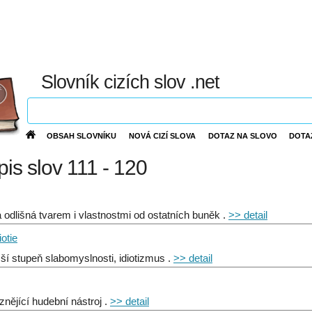
Slovník cizích slov .net
OBSAH SLOVNÍKU
NOVÁ CIZÍ SLOVA
DOTAZ NA SLOVO
DOTA
ýpis slov 111 - 120
 odlišná tvarem i vlastnostmi od ostatních buněk .
>> detail
iotie
žší stupeň slabomyslnosti, idiotizmus .
>> detail
nějící hudební nástroj .
>> detail