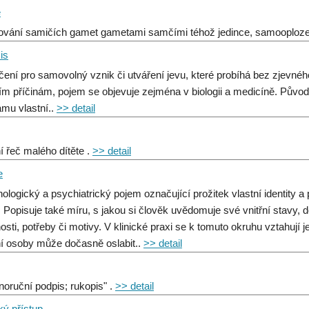
e
ování samičích gamet gametami samčími téhož jedince, samooploze
is
ení pro samovolný vznik či utváření jevu, které probíhá bez zjevnéh
ním příčinám, pojem se objevuje zejména v biologii a medicíně. Půvo
mu vlastní..
>> detail
ní řeč malého dítěte .
>> detail
e
ologický a psychiatrický pojem označující prožitek vlastní identity a 
. Popisuje také míru, s jakou si člověk uvědomuje své vnitřní stavy
nosti, potřeby či motivy. V klinické praxi se k tomuto okruhu vztahují 
ní osoby může dočasně oslabit..
>> detail
tnoruční podpis; rukopis" .
>> detail
cký přístup