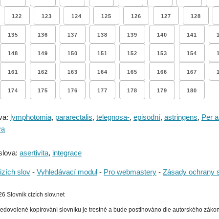
122
123
124
125
126
127
128
135
136
137
138
139
140
141
148
149
150
151
152
153
154
161
162
163
164
165
166
167
174
175
176
177
178
179
180
va:
lymphotomia
,
pararectalis
,
telegnosa-
,
episodní
,
astringens
,
Per a
va
slova:
asertivita
,
integrace
izích slov
-
Vyhledávací modul
-
Pro webmastery
-
Zásady ochrany 
 Slovník cizích slov.net
edovolené kopírování slovníku je trestné a bude postihováno dle autorského zákona