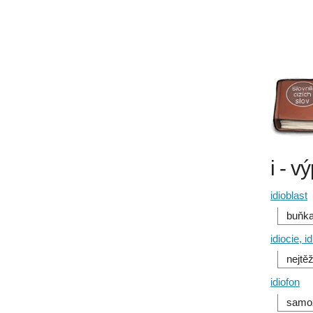
i - v
idioblast
buňka
idiocie, id
nejtě
idiofon
samoz