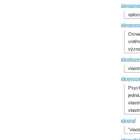
idiogami
oploz
idiogenes
Označ
vnitř
význa
idioglosie
vlast
idiognózi
Psych
jedná
vlast
vlast
idiograf
"vlas
idiografi