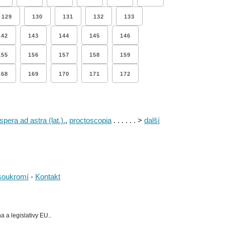
129
130
131
132
133
142
143
144
145
146
155
156
157
158
159
168
169
170
171
172
spera ad astra (lat.).
,
proctoscopia
. . . . . . >
další
soukromí
-
Kontakt
 a legislativy EU..