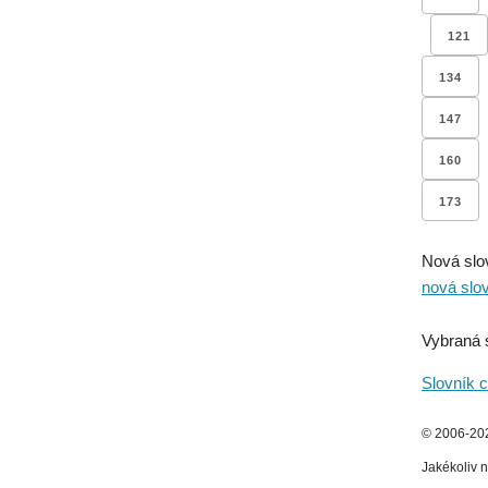
121
134
147
160
173
Nová slo
nová slo
Vybraná 
Slovník c
© 2006-2026
Jakékoliv n