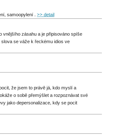
ní, samoopylení .
>> detail
o vnějšího zásahu a je připisováno spíše
d slova se váže k řeckému idios ve
pocit, že jsem to právě já, kdo myslí a
, dokáže o sobě přemýšlet a rozpoznávat své
jevy jako depersonalizace, kdy se pocit