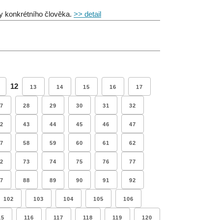
ky konkrétního člověka.
>> detail
12
13
14
15
16
17
7
28
29
30
31
32
2
43
44
45
46
47
7
58
59
60
61
62
2
73
74
75
76
77
7
88
89
90
91
92
102
103
104
105
106
15
116
117
118
119
120