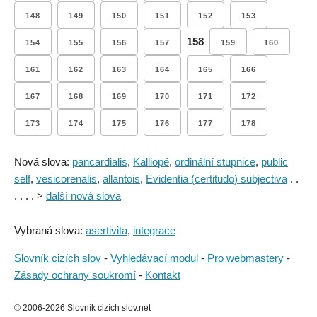
148
149
150
151
152
153
158
154
155
156
157
159
160
161
162
163
164
165
166
167
168
169
170
171
172
173
174
175
176
177
178
Nová slova:
pancardialis
,
Kalliopé
,
ordinální stupnice
,
public
self
,
vesicorenalis
,
allantois
,
Evidentia (certitudo) subjectiva
. .
. . . . >
další nová slova
Vybraná slova:
asertivita
,
integrace
Slovník cizích slov
-
Vyhledávací modul
-
Pro webmastery
-
Zásady ochrany soukromí
-
Kontakt
© 2006-2026 Slovník cizích slov.net