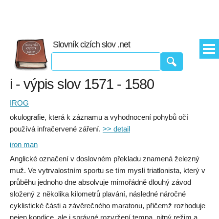
Slovník cizích slov .net
i - výpis slov 1571 - 1580
IROG
okulografie, která k záznamu a vyhodnocení pohybů očí
používá infračervené záření.
>> detail
iron man
Anglické označení v doslovném překladu znamená železný
muž. Ve vytrvalostním sportu se tím myslí triatlonista, který v
průběhu jednoho dne absolvuje mimořádně dlouhý závod
složený z několika kilometrů plavání, následné náročné
cyklistické části a závěrečného maratonu, přičemž rozhoduje
nejen kondice, ale i správné rozvržení tempa, pitný režim a