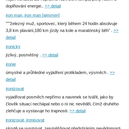
doplňování energie..
>> detail
iron man, iron man [ajmmen]
"""železný muž, sportovec, který během 24 hodin absolvuje
3,8 km plavání,180 km jízdy na kole a maratónský běh" .
>>
detail
ironický
jízlivý, posměšný .
>> detail
ironie
úmyslné a průhledné vyjádření protikladem, výsměch .
>>
detail
ironizovat
vyjadřovat posměch nepřímo a navenek se tvářit, jako by
člověk situaci nechápal nebo o ní nic nevěděl, čímž druhého
zlehčuje a vystavuje ho trapnosti.
>> detail
ironizovat, ironisovat
skrytě se vysmívat, zesměšňovat předstíráním nevědomosti .