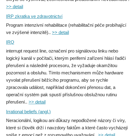
>> detail
IRP zkratka ve zdravotnictví
Program intenzivní rehabilitace (rehabilitační péče probíhající
ve zvýšené intenzitě)..
>> detail
IRQ
interrupt request line, označení pro signálovou linku nebo
logický kanál v počítači, kterým periferní zařízení hlásí řadiči
přerušení a následně procesoru, že vyžaduje okamžitou
pozornost a obsluhu. Tímto mechanismem může hardware
vyvolat přerušení běžícího programu, aby se rychle
zpracovala událost, například dokončení přenosu dat, a
operační systém pak spustí příslušnou obslužnou rutinu
přerušení..
>> detail
Irrational beliefs (angl.)
Neracionální, logikou ani důkazy nepodložené názory či víry,
které si člověk drží i navzdory faktům a které často vycházejí
spíše z emocí než z rozumového uvažování..
>> detail