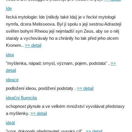
Ide
řecká mytologie: Ide (někdy také Ida) je v řecké mytologii
nymfa, dcera Melisseova. Byl jí spolu s její sestrou Adrastejí
svěřen bohyní Rheiou její nejmladší syn Zeus, aby se o něj
staraly a vychovávaly ho a chránily ho tak před jeho otcem
Kronem..
>> detail
idea
"myšlenka, nápad; smysl, význam, pojem, podstata" .
>>
detail
ideace
podložení ideou, postižení podstaty .
>> detail
ideační fluencita
schopnost plynule a ve velkém množství vyvolávat představy
a myšlenky.
>> detail
ideál
"vzor, dokonalý představitel; vysoký cíl" .
>> detail