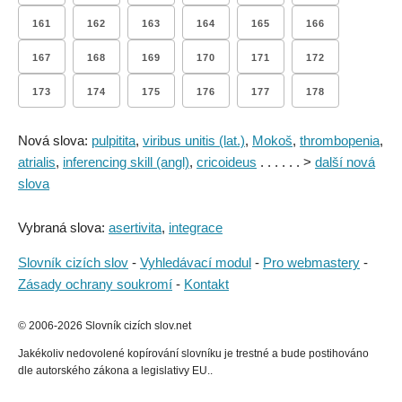
161
162
163
164
165
166
167
168
169
170
171
172
173
174
175
176
177
178
Nová slova:
pulpitita
,
viribus unitis (lat.)
,
Mokoš
,
thrombopenia
,
atrialis
,
inferencing skill (angl)
,
cricoideus
. . . . . . >
další nová
slova
Vybraná slova:
asertivita
,
integrace
Slovník cizích slov
-
Vyhledávací modul
-
Pro webmastery
-
Zásady ochrany soukromí
-
Kontakt
© 2006-2026 Slovník cizích slov.net
Jakékoliv nedovolené kopírování slovníku je trestné a bude postihováno
dle autorského zákona a legislativy EU..