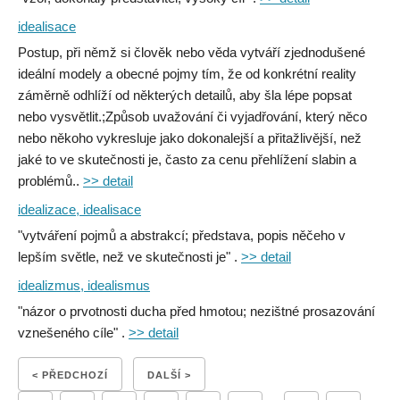
idealisace
Postup, při němž si člověk nebo věda vytváří zjednodušené
ideální modely a obecné pojmy tím, že od konkrétní reality
záměrně odhlíží od některých detailů, aby šla lépe popsat
nebo vysvětlit.;Způsob uvažování či vyjadřování, který něco
nebo někoho vykresluje jako dokonalejší a přitažlivější, než
jaké to ve skutečnosti je, často za cenu přehlížení slabin a
problémů..
>> detail
idealizace, idealisace
"vytváření pojmů a abstrakcí; představa, popis něčeho v
lepším světle, než ve skutečnosti je" .
>> detail
idealizmus, idealismus
"názor o prvotnosti ducha před hmotou; nezištné prosazování
vznešeného cíle" .
>> detail
< PŘEDCHOZÍ
DALŠÍ >