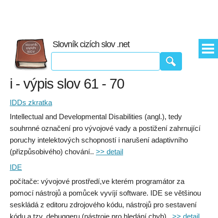
Slovník cizích slov .net
i - výpis slov 61 - 70
IDDs zkratka
Intellectual and Developmental Disabilities (angl.), tedy
souhrnné označení pro vývojové vady a postižení zahrnující
poruchy intelektových schopností i narušení adaptivního
(přizpůsobivého) chování..
>> detail
IDE
počítače: vývojové prostředí,ve kterém programátor za
pomocí nástrojů a pomůcek vyvíjí software. IDE se většinou
seskládá z editoru zdrojového kódu, nástrojů pro sestavení
kódu a tzv. debuggeru (nástroje pro hledání chyb)..
>> detail