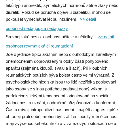
léků typu anorektik, syntetických hormonů štítné žlázy nebo
diuretik. Pokud se porucha objeví u diabetiků, mohou se
pokoušet vynechávat léčbu inzulinem..
>> detail
osobnost pedagoga a pedagožky
Srovnej také heslo „osobnost učitele a učitelky“..
>> detail
osobnost revmatická či reumatoidní
Jde o jedince trpící akutním nebo dlouhodobým zánětlivým
onemocněním doprovázeným otoky částí pohybového
aparátu (zejména kloubů, svalů a šlach). Při kloubních
reumatických potížích bývá bolest často velmi výrazná. Z
psychologického hlediska jsou tito lidé nezřídka popisováni
jako osoby se silnou potřebou podávat dobrý výkon, s
perfekcionistickými tendencemi, orientované na sociální
žádoucnost a uznání, nadměrně přizpůsobivé a konformní.
Často mívají intropunitivní nastavení – napětí a agresi spíše
obracejí proti sobě, mohou být zatíženi pocity méněcennosti,
mají zvýšenou sebekontrolu a v zátěžových situacích se u