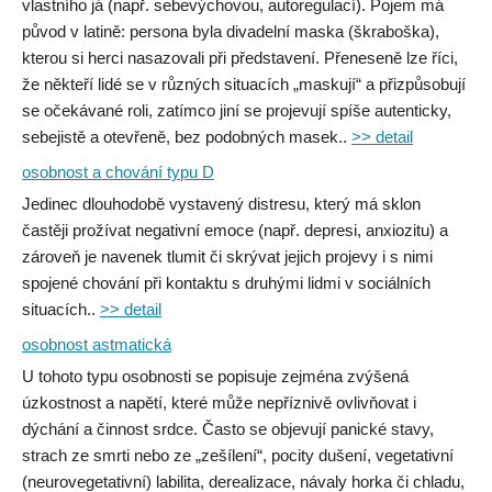
vlastního já (např. sebevýchovou, autoregulací). Pojem má
původ v latině: persona byla divadelní maska (škraboška),
kterou si herci nasazovali při představení. Přeneseně lze říci,
že někteří lidé se v různých situacích „maskují“ a přizpůsobují
se očekávané roli, zatímco jiní se projevují spíše autenticky,
sebejistě a otevřeně, bez podobných masek..
>> detail
osobnost a chování typu D
Jedinec dlouhodobě vystavený distresu, který má sklon
častěji prožívat negativní emoce (např. depresi, anxiozitu) a
zároveň je navenek tlumit či skrývat jejich projevy i s nimi
spojené chování při kontaktu s druhými lidmi v sociálních
situacích..
>> detail
osobnost astmatická
U tohoto typu osobnosti se popisuje zejména zvýšená
úzkostnost a napětí, které může nepříznivě ovlivňovat i
dýchání a činnost srdce. Často se objevují panické stavy,
strach ze smrti nebo ze „zešílení“, pocity dušení, vegetativní
(neurovegetativní) labilita, derealizace, návaly horka či chladu,