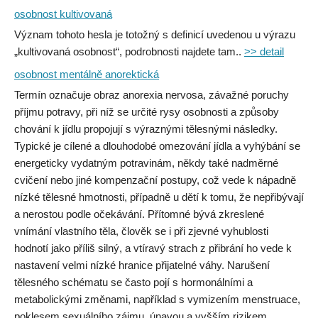
osobnost kultivovaná
Význam tohoto hesla je totožný s definicí uvedenou u výrazu
„kultivovaná osobnost“, podrobnosti najdete tam..
>> detail
osobnost mentálně anorektická
Termín označuje obraz anorexia nervosa, závažné poruchy
příjmu potravy, při níž se určité rysy osobnosti a způsoby
chování k jídlu propojují s výraznými tělesnými následky.
Typické je cílené a dlouhodobé omezování jídla a vyhýbání se
energeticky vydatným potravinám, někdy také nadměrné
cvičení nebo jiné kompenzační postupy, což vede k nápadně
nízké tělesné hmotnosti, případně u dětí k tomu, že nepřibývají
a nerostou podle očekávání. Přítomné bývá zkreslené
vnímání vlastního těla, člověk se i při zjevné vyhublosti
hodnotí jako příliš silný, a vtíravý strach z přibrání ho vede k
nastavení velmi nízké hranice přijatelné váhy. Narušení
tělesného schématu se často pojí s hormonálními a
metabolickými změnami, například s vymizením menstruace,
poklesem sexuálního zájmu, únavou a vyšším rizikem