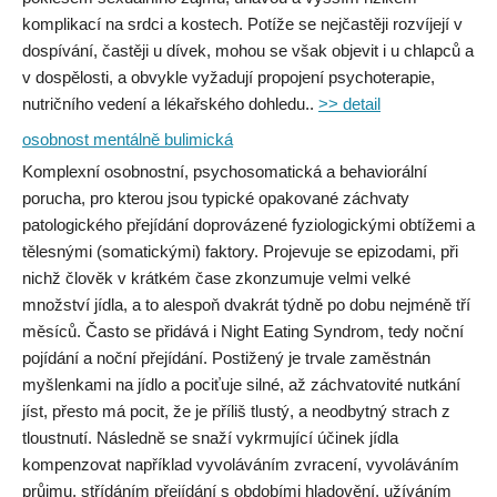
komplikací na srdci a kostech. Potíže se nejčastěji rozvíjejí v
dospívání, častěji u dívek, mohou se však objevit i u chlapců a
v dospělosti, a obvykle vyžadují propojení psychoterapie,
nutričního vedení a lékařského dohledu..
>> detail
osobnost mentálně bulimická
Komplexní osobnostní, psychosomatická a behaviorální
porucha, pro kterou jsou typické opakované záchvaty
patologického přejídání doprovázené fyziologickými obtížemi a
tělesnými (somatickými) faktory. Projevuje se epizodami, při
nichž člověk v krátkém čase zkonzumuje velmi velké
množství jídla, a to alespoň dvakrát týdně po dobu nejméně tří
měsíců. Často se přidává i Night Eating Syndrom, tedy noční
pojídání a noční přejídání. Postižený je trvale zaměstnán
myšlenkami na jídlo a pociťuje silné, až záchvatovité nutkání
jíst, přesto má pocit, že je příliš tlustý, a neodbytný strach z
tloustnutí. Následně se snaží vykrmující účinek jídla
kompenzovat například vyvoláváním zvracení, vyvoláváním
průjmu, střídáním přejídání s obdobími hladovění, užíváním