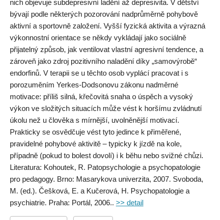
nich objevuje subdepresivní ladění až depresivita. V dětství
bývají podle některých pozorování nadprůměrně pohybově
aktivní a sportovně založení. Vyšší fyzická aktivita a výrazná
výkonnostní orientace se někdy vykládají jako sociálně
přijatelný způsob, jak ventilovat vlastní agresivní tendence, a
zároveň jako zdroj pozitivního naladění díky „samovýrobě“
endorfinů. V terapii se u těchto osob vyplácí pracovat i s
porozuměním Yerkes-Dodsonovu zákonu nadměrné
motivace: příliš silná, křečovitá snaha o úspěch a vysoký
výkon ve složitých situacích může vést k horšímu zvládnutí
úkolu než u člověka s mírnější, uvolněnější motivací.
Prakticky se osvědčuje vést tyto jedince k přiměřené,
pravidelné pohybové aktivitě – typicky k jízdě na kole,
případně (pokud to bolest dovolí) i k běhu nebo svižné chůzi.
Literatura: Kohoutek, R. Patopsychologie a psychopatologie
pro pedagogy. Brno: Masarykova univerzita, 2007. Svoboda,
M. (ed.). Češková, E. a Kučerová, H. Psychopatologie a
psychiatrie. Praha: Portál, 2006..
>> detail