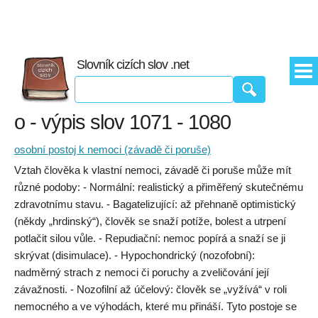
Slovník cizích slov .net
o - výpis slov 1071 - 1080
osobní postoj k nemoci (závadě či poruše)
Vztah člověka k vlastní nemoci, závadě či poruše může mít
různé podoby: - Normální: realistický a přiměřený skutečnému
zdravotnímu stavu. - Bagatelizující: až přehnaně optimistický
(někdy „hrdinský“), člověk se snaží potíže, bolest a utrpení
potlačit silou vůle. - Repudiační: nemoc popírá a snaží se ji
skrývat (disimulace). - Hypochondrický (nozofobní):
nadměrný strach z nemoci či poruchy a zveličování její
závažnosti. - Nozofilní až účelový: člověk se „vyžívá“ v roli
nemocného a ve výhodách, které mu přináší. Tyto postoje se