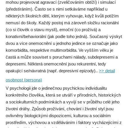
mohou projevovat agravací (zveličováním obtíží) i simulací
(předstíráním). Často se s nimi setkáváme například u
některých školních dětí, kterým vyhovuje, když kvůli potížím
nemusí do školy. Každý postoj má zároveň složku racionální
(co si člověk o stavu myslí), emoční (co prožívá) a
konativní/behaviorální (jak podle toho jedná). Současný výskyt
dvou a více onemocnění u jednoho jedince se označuje jako
komorbidita, respektive multimorbidita. Ve vyšším věku je
častá a může souviset s poruchami nálady, subdepresemi a
depresemi. Některá onemocnění jsou rekurentní, tedy
opakující se/návratná (např. depresivní epizody)..
>> detail
osobnost (persona)
V psychologii jde o jedinečnou psychickou individualitu
konkrétního člověka, která se utváří v přírodních, historických
a sociokulturních podmínkách a vyvíjí se v průběhu celé jeho
životní dráhy. Způsob prožívání, chování i životní styl jsou
ovlivněny biologickými dispozicemi, kulturou a sociálním
prostředím, výchovou a vzděláváním i faktory vycházejícími z