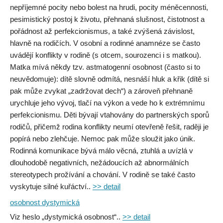
nepříjemné pocity nebo bolest na hrudi, pocity méněcennosti,
pesimistický postoj k životu, přehnaná slušnost, čistotnost a
pořádnost až perfekcionismus, a také zvýšená závislost,
hlavně na rodičích. V osobní a rodinné anamnéze se často
uvádějí konflikty v rodině (s otcem, sourozenci i s matkou).
Matka mívá někdy tzv. astmatogenní osobnost (často si to
neuvědomuje): dítě slovně odmítá, nesnáší hluk a křik (dítě si
pak může zvykat „zadržovat dech“) a zároveň přehnaně
urychluje jeho vývoj, tlačí na výkon a vede ho k extrémnímu
perfekcionismu. Děti bývají vtahovány do partnerských sporů
rodičů, přičemž rodina konflikty neumí otevřeně řešit, raději je
popírá nebo zlehčuje. Nemoc pak může sloužit jako únik.
Rodinná komunikace bývá málo věcná, ztuhlá a uvízlá v
dlouhodobě negativních, nežádoucích až abnormálních
stereotypech prožívání a chování. V rodině se také často
vyskytuje silné kuřáctví..
>> detail
osobnost dystymická
Viz heslo „dystymická osobnost“..
>> detail