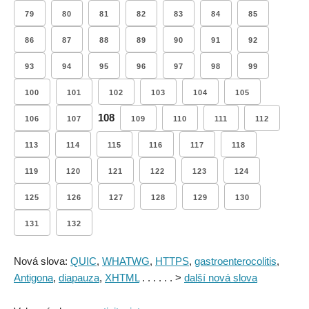
79
80
81
82
83
84
85
86
87
88
89
90
91
92
93
94
95
96
97
98
99
100
101
102
103
104
105
108
106
107
109
110
111
112
113
114
115
116
117
118
119
120
121
122
123
124
125
126
127
128
129
130
131
132
Nová slova:
QUIC
,
WHATWG
,
HTTPS
,
gastroenterocolitis
,
Antigona
,
diapauza
,
XHTML
. . . . . . >
další nová slova