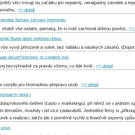
největší věci mívají na začátku jen nepatrný, nenápadný zárodek a t
amného..
>> detail
 perdas,famam servare memento.
ž ztratíš vše ostatní, pamatuj, že si máš zachovat dobrou pověst..
>> 
nte fluant absit violentia rebus.
 vše vyvíjí přirozeně a volně, bez nátlaku a násilných zásahů. (Dop
ae dicunt homines, tu credere noli.
ej bezvýhradně za pravdu všemu, co lidé tvrdí..
>> detail
ční vozidlo pro hromadnou přepravu osob .
>> detail
research (angl.)
dotazníkového šetření (často v marketingu), při němž se v jednom s
m tématům, mnohdy i od více zadavatelů. Jednotlivé firmy si „přikoupí“
orek a realizaci, takže jde o poměrně rychlý a finančně úsporný způso
 unus