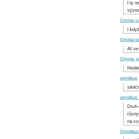
I ty 
význ
Omnia si
I kdy
Omnia spo
Ať se
Omnia, gu
Nedáv
omnibus
silni
omnibus 
Druh 
různý
na vz
Omnibus