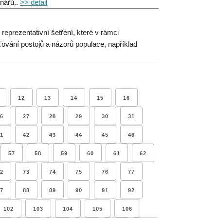
nářů..
>> detail
eprezentativní šetření, které v rámci
ťování postojů a názorů populace, například
12
13
14
15
16
6
27
28
29
30
31
1
42
43
44
45
46
57
58
59
60
61
62
2
73
74
75
76
77
7
88
89
90
91
92
102
103
104
105
106