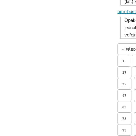
(lat.
omnibus
Opako
jedno
veřej
< PŘE
1
17
32
47
63
78
93