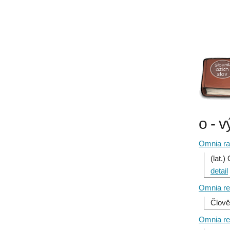
o - v
Omnia ra
(lat.
detail
Omnia re
Člově
Omnia rer