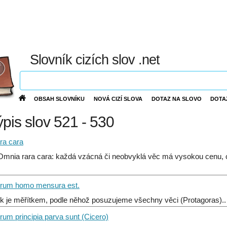
Slovník cizích slov .net
OBSAH SLOVNÍKU
NOVÁ CIZÍ SLOVA
DOTAZ NA SLOVO
DOTA
ýpis slov 521 - 530
ra cara
) Omnia rara cara: každá vzácná či neobvyklá věc má vysokou cenu, c
rum homo mensura est.
k je měřítkem, podle něhož posuzujeme všechny věci (Protagoras).
um principia parva sunt (Cicero)