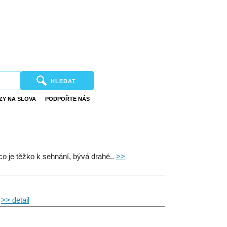
HLEDAT
ZY NA SLOVA
PODPOŘTE NÁS
o je těžko k sehnání, bývá drahé..
>>
.
>> detail