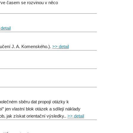
eprve časem se rozvinou v něco
detail
oručení J. A. Komenského.).
>> detail
polečném sběru dat propojí otázky k
 jen vlastní blok otázek a sdílejí náklady
b, jak získat orientační výsledky..
>> detail