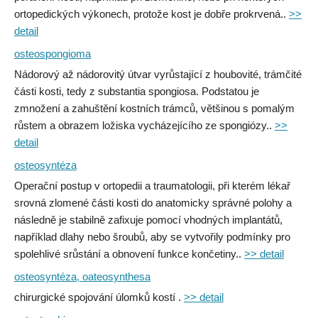
ortopedických výkonech, protože kost je dobře prokrvená..
>>
detail
osteospongioma
Nádorový až nádorovitý útvar vyrůstající z houbovité, trámčité
části kosti, tedy z substantia spongiosa. Podstatou je
zmnožení a zahuštění kostních trámců, většinou s pomalým
růstem a obrazem ložiska vycházejícího ze spongiózy..
>>
detail
osteosyntéza
Operační postup v ortopedii a traumatologii, při kterém lékař
srovná zlomené části kosti do anatomicky správné polohy a
následně je stabilně zafixuje pomocí vhodných implantátů,
například dlahy nebo šroubů, aby se vytvořily podmínky pro
spolehlivé srůstání a obnovení funkce končetiny..
>> detail
osteosyntéza, oateosynthesa
chirurgické spojování úlomků kostí .
>> detail