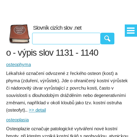
Slovník cizích slov .net
o - výpis slov 1131 - 1140
osteophyma
Lékařské označení odvozené z řeckého osteon (kost) a
phyma (zduření, výrůstek). Jde o ohraničený kostní výrůstek
či nádorovitý útvar vyrůstající z povrchu kosti, často v
souvislosti s dlouhodobým drážděním nebo degenerativními
změnami, například v okolí kloubů jako tzv. kostní ostruha
(osteofyt)..
>> detail
osteoplasia
Osteoplazie označuje patologické vytváření nové kostní
hmoty, při kterém vzniká kostní tkáň s neobvyklou, atypickou