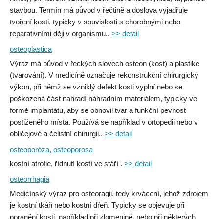
stavbou. Termín má původ v řečtině a doslova vyjadřuje
tvoření kosti, typicky v souvislosti s chorobnými nebo
reparativními ději v organismu..
>> detail
osteoplastica
Výraz má původ v řeckých slovech osteon (kost) a plastike
(tvarování). V medicíně označuje rekonstrukční chirurgický
výkon, při němž se vzniklý defekt kosti vyplní nebo se
poškozená část nahradí náhradním materiálem, typicky ve
formě implantátu, aby se obnovil tvar a funkční pevnost
postiženého místa. Používá se například v ortopedii nebo v
obličejové a čelistní chirurgii..
>> detail
osteoporóza, osteoporosa
kostní atrofie, řídnutí kostí ve stáří .
>> detail
osteorrhagia
Medicínský výraz pro osteoragii, tedy krvácení, jehož zdrojem
je kostní tkáň nebo kostní dřeň. Typicky se objevuje při
poranění kosti, například při zlomenině, nebo při některých