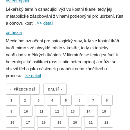
osteotrophia
Lékařský termín označující výživu kostní tkáně, tedy její
metabolické zásobování živinami potřebnými pro udržení, růst
a obnovu kosti..
>> detail
osthexia
Medicína: označení pro patologický stav, kdy se kostní tkáň
tvoří mimo své obvyklé místo v kostře, tedy ektopicky,
například v měkkých tkáních. V literatuře se tento jev řadí k
heterotopické osifikaci (ossificatio heterotopica) a může se
objevit třeba jako následek poranění nebo zánětlivého
procesu..
>> detail
< PŘEDCHOZÍ
DALŠÍ >
1
2
3
4
5
6
7
8
9
10
11
12
13
14
15
16
17
18
19
20
21
22