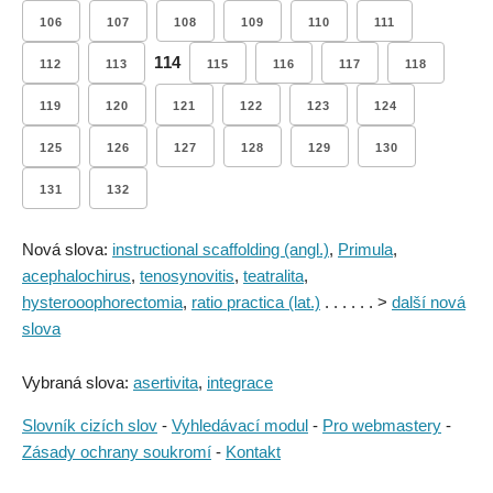
106
107
108
109
110
111
114
112
113
115
116
117
118
119
120
121
122
123
124
125
126
127
128
129
130
131
132
Nová slova:
instructional scaffolding (angl.)
,
Primula
,
acephalochirus
,
tenosynovitis
,
teatralita
,
hysterooophorectomia
,
ratio practica (lat.)
. . . . . . >
další nová
slova
Vybraná slova:
asertivita
,
integrace
Slovník cizích slov
-
Vyhledávací modul
-
Pro webmastery
-
Zásady ochrany soukromí
-
Kontakt