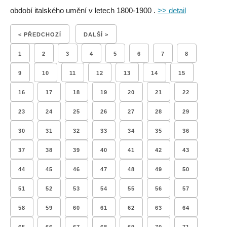
období italského umění v letech 1800-1900 .
>> detail
< PŘEDCHOZÍ
DALŠÍ >
1
2
3
4
5
6
7
8
9
10
11
12
13
14
15
16
17
18
19
20
21
22
23
24
25
26
27
28
29
30
31
32
33
34
35
36
37
38
39
40
41
42
43
44
45
46
47
48
49
50
51
52
53
54
55
56
57
58
59
60
61
62
63
64