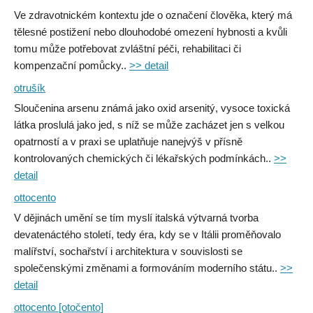
Ve zdravotnickém kontextu jde o označení člověka, který má
tělesné postižení nebo dlouhodobé omezení hybnosti a kvůli
tomu může potřebovat zvláštní péči, rehabilitaci či
kompenzační pomůcky..
>> detail
otrušík
Sloučenina arsenu známá jako oxid arsenitý, vysoce toxická
látka proslulá jako jed, s níž se může zacházet jen s velkou
opatrností a v praxi se uplatňuje nanejvýš v přísně
kontrolovaných chemických či lékařských podmínkách..
>>
detail
ottocento
V dějinách umění se tím myslí italská výtvarná tvorba
devatenáctého století, tedy éra, kdy se v Itálii proměňovalo
malířství, sochařství i architektura v souvislosti se
společenskými změnami a formováním moderního státu..
>>
detail
ottocento [otočento]