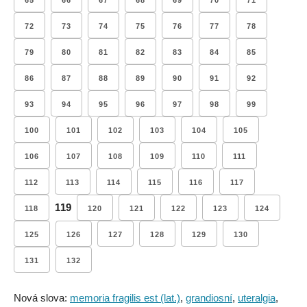
65
66
67
68
69
70
71
72
73
74
75
76
77
78
79
80
81
82
83
84
85
86
87
88
89
90
91
92
93
94
95
96
97
98
99
100
101
102
103
104
105
106
107
108
109
110
111
112
113
114
115
116
117
119
118
120
121
122
123
124
125
126
127
128
129
130
131
132
Nová slova:
memoria fragilis est (lat.)
,
grandiosní
,
uteralgia
,