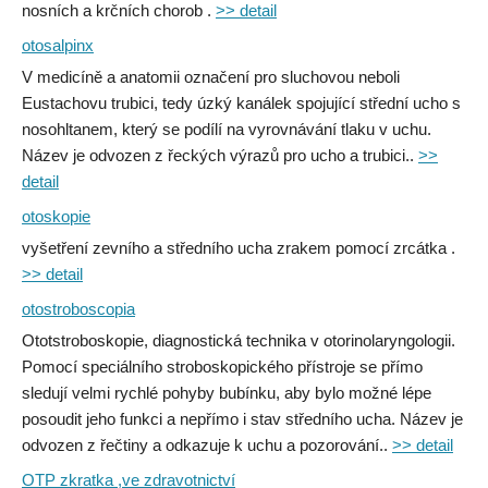
nosních a krčních chorob .
>> detail
otosalpinx
V medicíně a anatomii označení pro sluchovou neboli
Eustachovu trubici, tedy úzký kanálek spojující střední ucho s
nosohltanem, který se podílí na vyrovnávání tlaku v uchu.
Název je odvozen z řeckých výrazů pro ucho a trubici..
>>
detail
otoskopie
vyšetření zevního a středního ucha zrakem pomocí zrcátka .
>> detail
otostroboscopia
Ototstroboskopie, diagnostická technika v otorinolaryngologii.
Pomocí speciálního stroboskopického přístroje se přímo
sledují velmi rychlé pohyby bubínku, aby bylo možné lépe
posoudit jeho funkci a nepřímo i stav středního ucha. Název je
odvozen z řečtiny a odkazuje k uchu a pozorování..
>> detail
OTP zkratka ,ve zdravotnictví