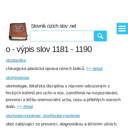
Slovník cizích slov .net
o - výpis slov 1181 - 1190
otoplastika
chirurgická plastická úprava ušních boltců.
>> detail
otorhinologia
otorinologie, lékařská disciplína s názvem odvozeným z
řeckých kořenů pro ucho a nos, zaměřená na rozpoznávání,
prevenci a léčbu onemocnění ucha, nosu a přilehlých nosních
dutin.
>> detail
otorinolaryngologie, otorhinolaryngologie
obor zabývající se prevencí, diagnostikou a léčením ušních,