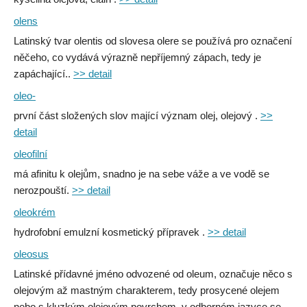
olens
Latinský tvar olentis od slovesa olere se používá pro označení
něčeho, co vydává výrazně nepříjemný zápach, tedy je
zapáchající..
>> detail
oleo-
první část složených slov mající význam olej, olejový .
>>
detail
oleofilní
má afinitu k olejům, snadno je na sebe váže a ve vodě se
nerozpouští.
>> detail
oleokrém
hydrofobní emulzní kosmetický přípravek .
>> detail
oleosus
Latinské přídavné jméno odvozené od oleum, označuje něco s
olejovým až mastným charakterem, tedy prosycené olejem
nebo s kluzkým olejovým povrchem, v odborném jazyce se