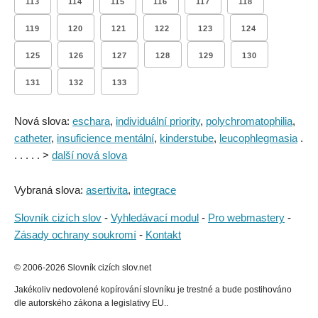
113
114
115
116
117
118
119
120
121
122
123
124
125
126
127
128
129
130
131
132
133
Nová slova:
eschara
,
individuální priority
,
polychromatophilia
,
catheter
,
insuficience mentální
,
kinderstube
,
leucophlegmasia
.
. . . . . >
další nová slova
Vybraná slova:
asertivita
,
integrace
Slovník cizích slov
-
Vyhledávací modul
-
Pro webmastery
-
Zásady ochrany soukromí
-
Kontakt
© 2006-2026 Slovník cizích slov.net
Jakékoliv nedovolené kopírování slovníku je trestné a bude postihováno
dle autorského zákona a legislativy EU..