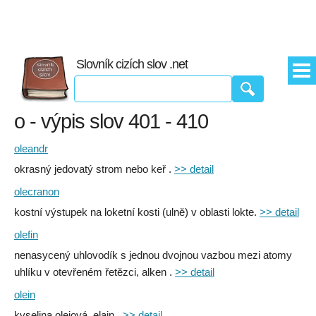
Slovník cizích slov .net
o - výpis slov 401 - 410
oleandr
okrasný jedovatý strom nebo keř .
>> detail
olecranon
kostní výstupek na loketní kosti (ulně) v oblasti lokte.
>> detail
olefin
nenasycený uhlovodík s jednou dvojnou vazbou mezi atomy
uhlíku v otevřeném řetězci, alken .
>> detail
olein
kyselina olejová, elain .
>> detail