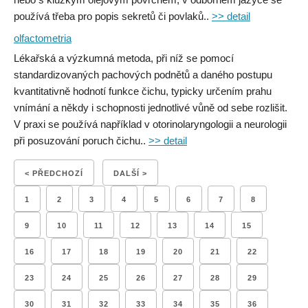
používá třeba pro popis sekretů či povlaků..
>> detail
olfactometria
Lékařská a výzkumná metoda, při níž se pomocí
standardizovaných pachových podnětů a daného postupu
kvantitativně hodnotí funkce čichu, typicky určením prahu
vnímání a někdy i schopnosti jednotlivé vůně od sebe rozlišit.
V praxi se používá například v otorinolaryngologii a neurologii
při posuzování poruch čichu..
>> detail
< PŘEDCHOZÍ
DALŠÍ >
1
2
3
4
5
6
7
8
9
10
11
12
13
14
15
16
17
18
19
20
21
22
23
24
25
26
27
28
29
30
31
32
33
34
35
36