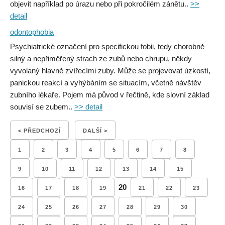
objevit například po úrazu nebo při pokročilém zánětu..
>>
detail
odontophobia
Psychiatrické označení pro specifickou fobii, tedy chorobně
silný a nepřiměřený strach ze zubů nebo chrupu, někdy
vyvolaný hlavně zvířecími zuby. Může se projevovat úzkostí,
panickou reakcí a vyhýbáním se situacím, včetně návštěv
zubního lékaře. Pojem má původ v řečtině, kde slovní základ
souvisí se zubem..
>> detail
< PŘEDCHOZÍ
DALŠÍ >
1
2
3
4
5
6
7
8
9
10
11
12
13
14
15
20
16
17
18
19
21
22
23
24
25
26
27
28
29
30