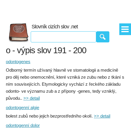
Slovník cizích slov .net
o - výpis slov 191 - 200
odontogenes
Odborný termín užívaný hlavně ve stomatologii a medicíně
pro děj nebo onemocnění, které vzniká ze zubu nebo z tkání s
ním souvisejících. Etymologicky vychází z řeckého základu
odonto- ve významu zub a z přípony -genes, tedy vzniklý,
původu..
>> detail
odontogenní algie
bolest zubů nebo jejich bezprostředního okolí.
>> detail
odontogenní dolor