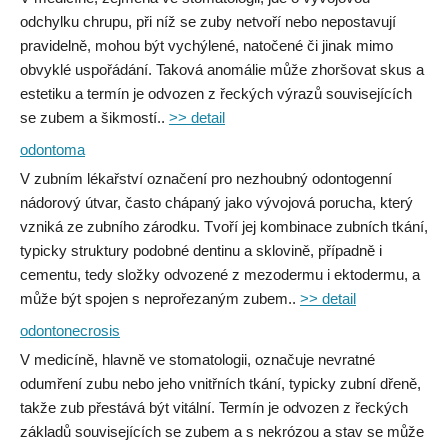
odchylku chrupu, při níž se zuby netvoří nebo nepostavují
pravidelně, mohou být vychýlené, natočené či jinak mimo
obvyklé uspořádání. Taková anomálie může zhoršovat skus a
estetiku a termín je odvozen z řeckých výrazů souvisejících
se zubem a šikmostí..
>> detail
odontoma
V zubním lékařství označení pro nezhoubný odontogenní
nádorový útvar, často chápaný jako vývojová porucha, který
vzniká ze zubního zárodku. Tvoří jej kombinace zubních tkání,
typicky struktury podobné dentinu a sklovině, případně i
cementu, tedy složky odvozené z mezodermu i ektodermu, a
může být spojen s neprořezaným zubem..
>> detail
odontonecrosis
V medicíně, hlavně ve stomatologii, označuje nevratné
odumření zubu nebo jeho vnitřních tkání, typicky zubní dřeně,
takže zub přestává být vitální. Termín je odvozen z řeckých
základů souvisejících se zubem a s nekrózou a stav se může