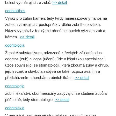
bolest vycházející ze zubů.
>> detail
odontolithos
Výraz pro zubní kámen, tedy tvrdý mineralizovaný nános na
zubech vznikající z postupně ztvrdlého zubního povlaku.
Název vychází z řeckých kořenů nesoucích význam zub a
kámen..
>> detail
odontologia
Ženské substantivum, odvozené z řeckých základů odus-
odontos (zub) a logos (učení). Jde o lékařskou specializaci
úzce související se stomatologií, která zkoumá zuby a chrup,
jejich vznik a stavbu a zabývá se také rozpoznáváním a
předcházením chorobám zubních tkání..
>> detail
odontologie
zubní lékařství, obor medicíny zabývající se studiem zubů a
péčí o ně, tedy stomatologie.
>> detail
odontoloxia
V medicíně, zejména ve stomatologii, jde o vývojovou