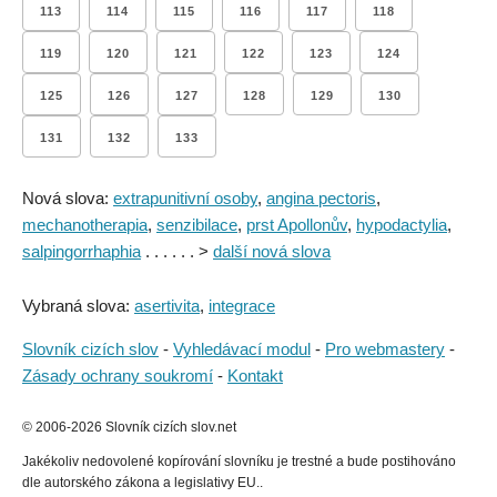
113
114
115
116
117
118
119
120
121
122
123
124
125
126
127
128
129
130
131
132
133
Nová slova:
extrapunitivní osoby
,
angina pectoris
,
mechanotherapia
,
senzibilace
,
prst Apollonův
,
hypodactylia
,
salpingorrhaphia
. . . . . . >
další nová slova
Vybraná slova:
asertivita
,
integrace
Slovník cizích slov
-
Vyhledávací modul
-
Pro webmastery
-
Zásady ochrany soukromí
-
Kontakt
© 2006-2026 Slovník cizích slov.net
Jakékoliv nedovolené kopírování slovníku je trestné a bude postihováno
dle autorského zákona a legislativy EU..