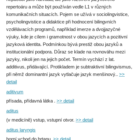
repertoáru a může být používán vedle L1 v různých
komunikačních situacích. Pojem se užívá v sociolingvistice,
psycholingvistice a didaktice při hodnocení bilingvních
vzdělávacích programů, například imerze a dvojjazyčné
výuky, kde je cílem i gramotnost v obou jazycích a pozitivní
jazyková identita. Podmínkou bývá prestiž obou jazyků a
institucionální podpora. Důraz se klade na rovnováhu mezi
jazyky, nikoli jen na jejich počet. Termín vychází z lat.
additivus, přidávající. Protikladem je subtraktivní bilingvismus,
při němž dominantní jazyk vytlačuje jazyk menšinový..
>>
detail
aditivum
přísada, přídavná látka .
>> detail
aditus
(v medicíně) vstup, vstupní otvor.
>> detail
aditus laryngis
horní vchod do hrtanu.
>> detail