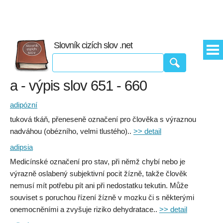
Slovník cizích slov .net
a - výpis slov 651 - 660
adipózní
tuková tkáň, přeneseně označení pro člověka s výraznou
nadváhou (obézního, velmi tlustého)..
>> detail
adipsia
Medicínské označení pro stav, při němž chybí nebo je
výrazně oslabený subjektivní pocit žízně, takže člověk
nemusí mít potřebu pít ani při nedostatku tekutin. Může
souviset s poruchou řízení žízně v mozku či s některými
onemocněními a zvyšuje riziko dehydratace..
>> detail