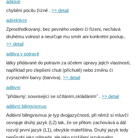
adipsie
chybění pocitu žízně .
>> detail
adirektivní
Zprostředkovaný, bez pevného vedení či řízení, nechává
druhému volnost a neurčuje mu směr ani konkrétní postup..
>> detail
aditiva v potravě
látky přidávané do potravin za účelem úpravy jejich vlastností,
například pro zlepšení chuti (příchutě) nebo změnu či
zvýraznění barvy (barviva).
>> detail
aditivní
"přídavný; související se sčítáním,skládáním" .
>> detail
aditivní bilingvismus
Aditivní bilingvismus je typ dvojjazyčnosti, při němž si mluvčí
osvojuje druhý jazyk (L2) tak, že se přitom zachovává a dál
rozvíjí první jazyk (L1), obvykle mateřština. Druhý jazyk tedy
nepůsobí jako náhrada, ale jako rozšíření jazykového