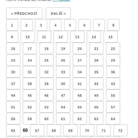
< PŘEDCHOZÍ
DALŠÍ >
1
2
3
4
5
6
7
8
9
10
11
12
13
14
15
16
17
18
19
20
21
22
23
24
25
26
27
28
29
30
31
32
33
34
35
36
37
38
39
40
41
42
43
44
45
46
47
48
49
50
51
52
53
54
55
56
57
58
59
60
61
62
63
64
66
65
67
68
69
70
71
72