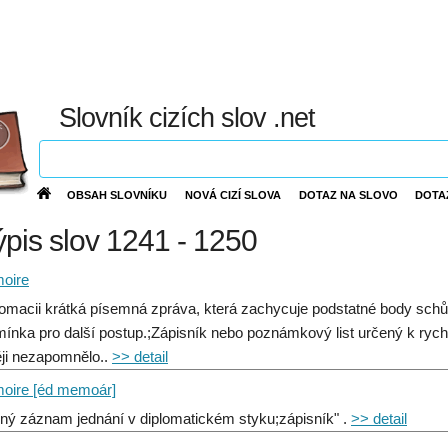
Slovník cizích slov .net
OBSAH SLOVNÍKU
NOVÁ CIZÍ SLOVA
DOTAZ NA SLOVO
DOTA
výpis slov 1241 - 1250
oire
lomacii krátká písemná zpráva, která zachycuje podstatné body schů
mínka pro další postup.;Zápisník nebo poznámkový list určený k ryc
ji nezapomnělo..
>> detail
oire [éd memoár]
čný záznam jednání v diplomatickém styku;zápisník" .
>> detail