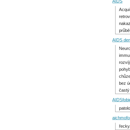
AIDS
Acqui
retro
nakaz
průbě
AIDS dem
Neuro
immun
rozví
pohyb
chůze
bez ú
častý
AIDSfobi
patol
aichmofo
řecky