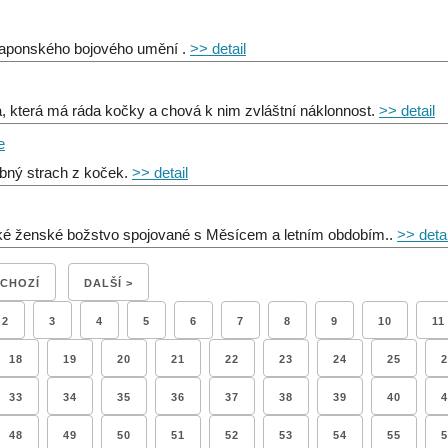
japonského bojového umění .
>> detail
, která má ráda kočky a chová k nim zvláštní náklonnost.
>> detail
e
bný strach z koček.
>> detail
ké ženské božstvo spojované s Měsícem a letním obdobím..
>> detai
DCHOZÍ
DALŠÍ >
2
3
4
5
6
7
8
9
10
11
18
19
20
21
22
23
24
25
2
33
34
35
36
37
38
39
40
4
48
49
50
51
52
53
54
55
5