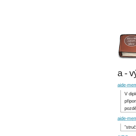
a - 
aide-mem
V dip
připo
pozdě
aide-mem
"stru