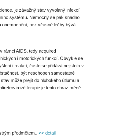
ence, je závažný stav vyvolaný infekcí
itního systému. Nemocný se pak snadno
ová onemocnění, bez včasné léčby bývá
 v rámci AIDS, tedy acquired
ických i motorických funkcí. Obvykle se
lení i reakcí, často se přidává nejistota v
běstačnost, být neschopen samostatné
 stav může přejít do hlubokého útlumu a
tiretrovirové terapie je tento obraz méně
 ostrým předmětem..
>> detail