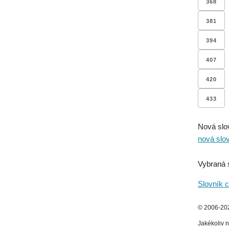
368
381
394
407
420
433
Nová slo
nová slo
Vybraná 
Slovník c
© 2006-2026
Jakékoliv n