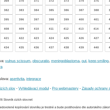
369
370
371
372
373
374
375
382
383
384
385
386
387
388
395
396
397
398
399
400
401
408
409
410
411
412
413
414
421
422
423
424
425
426
427
434
435
436
437
438
439
440
va:
vulnus scissum
,
obscuratio
,
meningoblastoma
,
out
,
keep smiling
va
slova:
asertivita
,
integrace
izích slov
-
Vyhledávací modul
-
Pro webmastery
-
Zásady ochrany 
 Slovník cizích slov.net
edovolené kopírování slovníku je trestné a bude postihováno dle autorského zákona