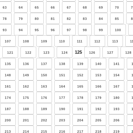
63
64
65
66
67
68
69
70
7
78
79
80
81
82
83
84
85
8
93
94
95
96
97
98
99
100
107
108
109
110
111
112
113
1
125
121
122
123
124
126
127
128
135
136
137
138
139
140
141
148
149
150
151
152
153
154
161
162
163
164
165
166
167
174
175
176
177
178
179
180
187
188
189
190
191
192
193
200
201
202
203
204
205
206
213
214
215
216
217
218
219