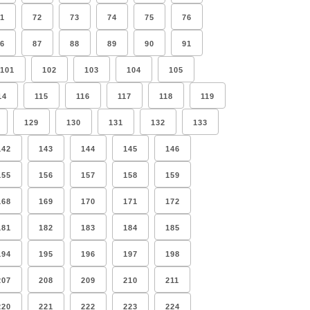
1
72
73
74
75
76
6
87
88
89
90
91
101
102
103
104
105
14
115
116
117
118
119
129
130
131
132
133
142
143
144
145
146
155
156
157
158
159
168
169
170
171
172
181
182
183
184
185
194
195
196
197
198
207
208
209
210
211
220
221
222
223
224