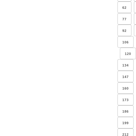
62
77
92
106
120
134
147
160
173
186
199
212