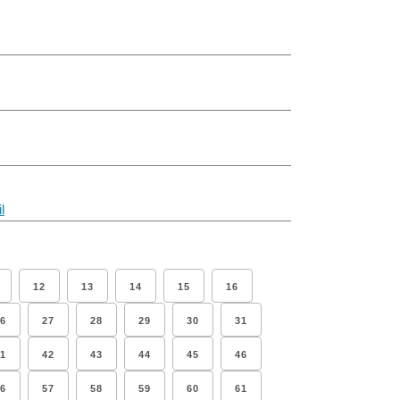
l
12
13
14
15
16
6
27
28
29
30
31
1
42
43
44
45
46
6
57
58
59
60
61