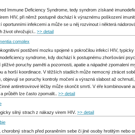
red Immune Deficiency Syndrome, tedy syndrom získané imunodefici
virem HIV, při němž postupně dochází k výraznému poškození imun
í oportunními infekcemi a může se u něj rozvinout i některá nádor
h život ohrožující..
>> detail
entia complex
kognitivní postižení mozku spojené s pokročilou infekcí HIV, typicky
odeficiency syndrome, kdy dochází k postupnému zhoršování psych
jí plíživé poruchy paměti a pozornosti, apatie a nápadné zpomalení myš
u a horší koordinace. V těžších stadiích může nemocný ztrácet so
, objevují se poruchy kontroly močení a výrazná slabost až ochrnutí,
činné antiretrovirové léčby může skončit smrtí. V éře kombinované an
 a průběh lze často zpomalit..
>> detail
e
ogicky silný strach z nákazy virem HIV.
>> detail
bie
, chorobný strach před poraněním sebe či jiné osoby hrotitým nebo