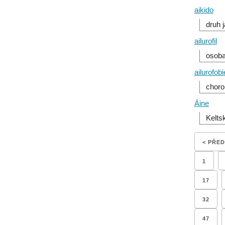
aikido
druh 
ailurofil
osoba
ailurofobi
choro
Áine
Kelts
< PŘE
1
17
32
47