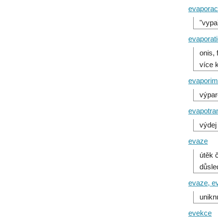
evapora
"vypa
evaporat
onis,
více 
evaporim
výpar
evapotra
výdej
evaze
útěk 
důsl
evaze, e
uniknu
evekce