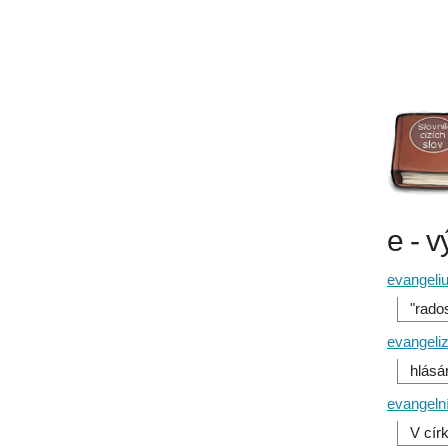
e - 
evangeli
"rado
evangeli
hlásá
evangelní
V círk