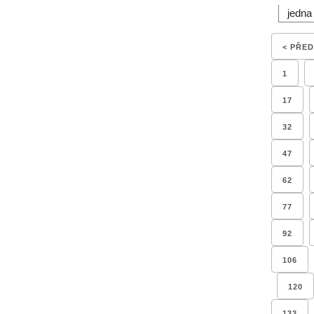
jedna
< PŘE
1
17
32
47
62
77
92
106
120
133