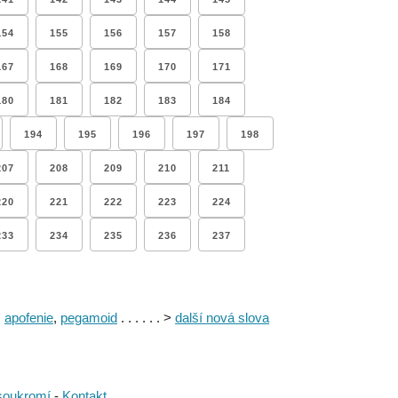
154
155
156
157
158
167
168
169
170
171
180
181
182
183
184
194
195
196
197
198
207
208
209
210
211
220
221
222
223
224
233
234
235
236
237
,
apofenie
,
pegamoid
. . . . . . >
další nová slova
soukromí
-
Kontakt