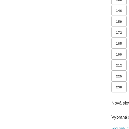
146
159
172
185
199
212
225
238
Nová slo
Vybraná 
Slovník c