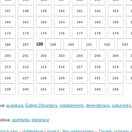
147
148
149
150
151
152
153
160
161
162
163
164
165
166
173
174
175
176
177
178
179
188
186
187
189
190
191
192
193
200
201
202
203
204
205
206
213
214
215
216
217
218
219
226
227
228
229
230
231
232
239
240
241
242
243
244
245
va:
avantura
,
Eating Disorders
,
edutainment
,
denivelizace
,
saturnský
slova:
asertivita
,
integrace
izích slov
-
Vyhledávací modul
-
Pro webmastery
-
Zásady ochrany 