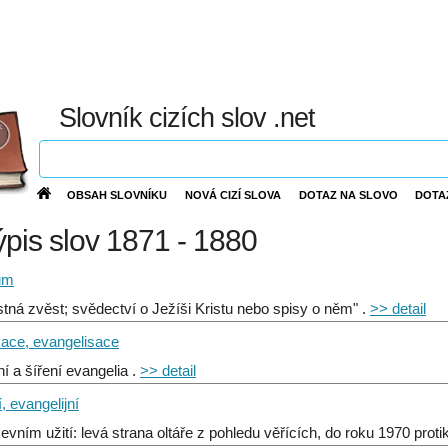
Slovník cizích slov .net
OBSAH SLOVNÍKU
NOVÁ CIZÍ SLOVA
DOTAZ NA SLOVO
DOTA
výpis slov 1871 - 1880
um
stná zvěst; svědectví o Ježíši Kristu nebo spisy o něm" .
>> detail
zace, evangelisace
ní a šíření evangelia .
>> detail
, evangelijní
evním užití: levá strana oltáře z pohledu věřících, do roku 1970 protik