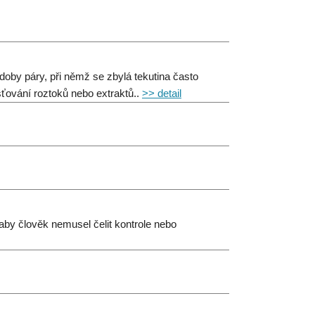
podoby páry, při němž se zbylá tekutina často
šťování roztoků nebo extraktů..
>> detail
by člověk nemusel čelit kontrole nebo