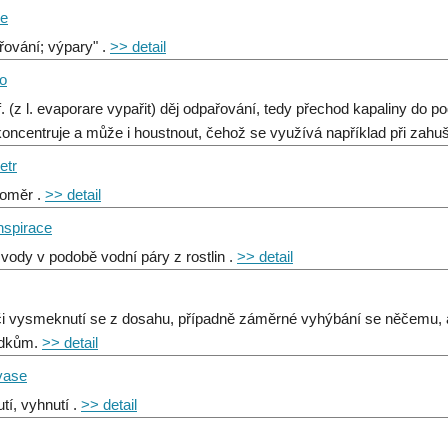
ce
řování; výpary" .
>> detail
io
 f. (z l. evaporare vypařit) děj odpařování, tedy přechod kapaliny do 
koncentruje a může i houstnout, čehož se využívá například při zahu
etr
oměr .
>> detail
nspirace
 vody v podobě vodní páry z rostlin .
>> detail
či vysmeknutí se z dosahu, případně záměrné vyhýbání se něčemu, a
edkům.
>> detail
vase
tí, vyhnutí .
>> detail