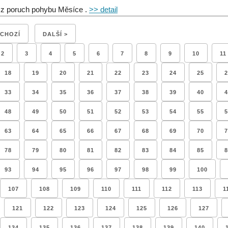
 z poruch pohybu Měsíce .
>> detail
DCHOZÍ
DALŠÍ >
2
3
4
5
6
7
8
9
10
11
18
19
20
21
22
23
24
25
2
33
34
35
36
37
38
39
40
4
48
49
50
51
52
53
54
55
5
63
64
65
66
67
68
69
70
7
78
79
80
81
82
83
84
85
8
93
94
95
96
97
98
99
100
107
108
109
110
111
112
113
1
121
122
123
124
125
126
127
134
135
136
137
138
139
140