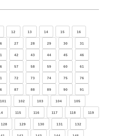
12
13
14
15
16
6
27
28
29
30
31
1
42
43
44
45
46
6
57
58
59
60
61
1
72
73
74
75
76
6
87
88
89
90
91
101
102
103
104
105
14
115
116
117
118
119
128
129
130
131
132
141
142
143
144
145